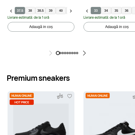
37.5
38
38.5
39
40
36.5
40.5
41
33
34
35
36
Livrare estimată: de la 1 oră
Livrare estimată: de la 1 oră
Adaugă in coș
Adaugă in coș
Premium sneakers
NUMAI ONLINE
NUMAI ONLINE
HOT PRICE