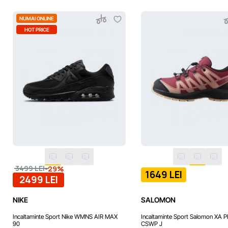
NUMAI ONLINE
HOT PRICE
-29%
3499 LEI
1649 LEI
2499 LEI
NIKE
SALOMON
Incaltaminte Sport Nike WMNS AIR MAX
Incaltaminte Sport Salomon XA 
90
CSWP J