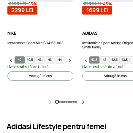
-23%
-43%
2999 LEI
2999 LEI
2299 LEI
1699 LEI
NIKE
ADIDAS
Incaltaminte Sport Nike CD4165-003
Incaltaminte Sport Adidas Origina
Smith Parley
40
40.5
41
43
44
44.5
42
42.5
41.5
45
42
45.5
42.5
46
43.5
47
Livrare estimată: de la 1 oră
Livrare estimată: de la 1 oră
Adaugă in coș
Adaugă in coș
Adidasi Lifestyle pentru femei