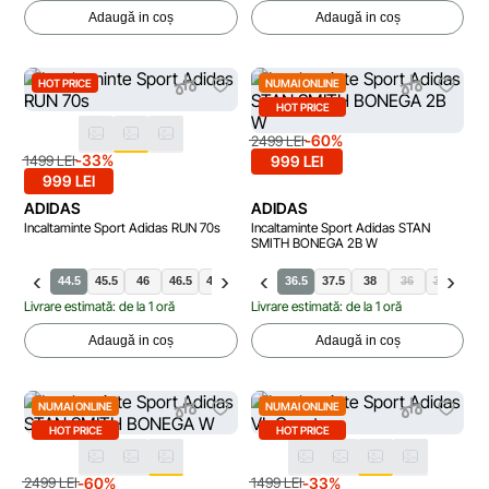
Adaugă in coș
Adaugă in coș
HOT PRICE
NUMAI ONLINE
HOT PRICE
-60%
2499 LEI
-33%
1499 LEI
999 LEI
999 LEI
ADIDAS
ADIDAS
Incaltaminte Sport Adidas RUN 70s
Incaltaminte Sport Adidas STAN
SMITH BONEGA 2B W
.5
42
44.5
45.5
46
46.5
47.5
48
41.5
36.5
42.5
37.5
43.5
38
44
36
38.5
39.
Livrare estimată: de la 1 oră
Livrare estimată: de la 1 oră
Adaugă in coș
Adaugă in coș
NUMAI ONLINE
NUMAI ONLINE
HOT PRICE
HOT PRICE
-60%
-33%
2499 LEI
1499 LEI