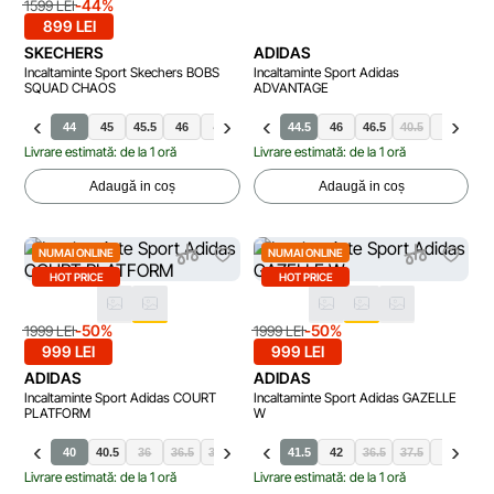
-44%
1599 LEI
899 LEI
SKECHERS
ADIDAS
Incaltaminte Sport Skechers BOBS
Incaltaminte Sport Adidas
SQUAD CHAOS
ADVANTAGE
.5
43
44
45
45.5
41.5
46
42.5
41
47.5
44
48.5
44.5
46
46.5
40.5
42
43.
Livrare estimată: de la 1 oră
Livrare estimată: de la 1 oră
Adaugă in coș
Adaugă in coș
NUMAI ONLINE
NUMAI ONLINE
HOT PRICE
HOT PRICE
-50%
-50%
1999 LEI
1999 LEI
999 LEI
999 LEI
ADIDAS
ADIDAS
Incaltaminte Sport Adidas COURT
Incaltaminte Sport Adidas GAZELLE
PLATFORM
W
38
40
40.5
36
36.5
37.5
38.5
39.5
41.5
41.5
42
36.5
37.5
38
38.
Livrare estimată: de la 1 oră
Livrare estimată: de la 1 oră