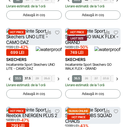
Livrare estimată: de la 1 oră
Livrare estimată: de la 1 oră
Adaugă in coș
Adaugă in coș
HOT PRICE
HOT PRICE
LAST SIZE
-42%
-50%
1199 LEI
1499 LEI
699 LEI
749 LEI
SKECHERS
SKECHERS
Incaltaminte Sport Skechers UNO
Incaltaminte Sport Skechers GO
LITE - CAMO DAZ
WALK FLEX - GRAND
33.5
37.5
29
35.5
36
36.5
36.5
37
38
36
39
37
37.5
38
38.
Livrare estimată: de la 1 oră
Livrare estimată: de la 1 oră
Adaugă in coș
Adaugă in coș
HOT PRICE
NUMAI ONLINE
HOT PRICE
-47%
1499 LEI
799 LEI
-43%
1399 LEI