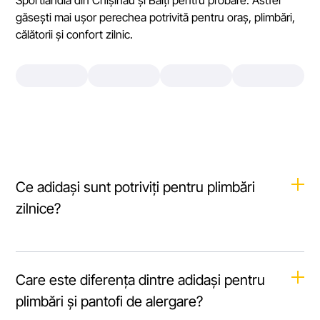
Sportlandia din Chișinău și Bălți pentru probare. Astfel
găsești mai ușor perechea potrivită pentru oraș, plimbări,
călătorii și confort zilnic.
Ce adidași sunt potriviți pentru plimbări
zilnice?
Pentru plimbări zilnice, alege modele cu potrivire comodă,
amortizare plăcută și talpă stabilă. Încălțămintea nu trebuie
Care este diferența dintre adidași pentru
să strângă în zona degetelor sau a călcâiului, mai ales
dacă mergi mult.
plimbări și pantofi de alergare?