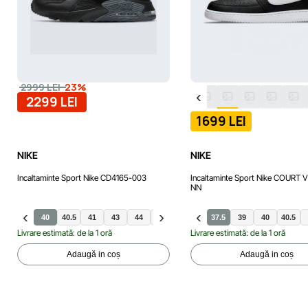
-23%
2999 LEI
2299 LEI
1699 LEI
NIKE
NIKE
Incaltaminte Sport Nike CD4165-003
Incaltaminte Sport Nike COURT 
NN
40
40.5
41
43
44
44.5
42
42.5
37.5
45
39
45.5
40
46
40.5
47
Livrare estimată: de la 1 oră
Livrare estimată: de la 1 oră
Adaugă in coș
Adaugă in coș