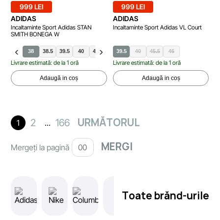
999 LEI
999 LEI
ADIDAS
ADIDAS
Incaltaminte Sport Adidas STAN
Incaltaminte Sport Adidas VL Court
SMITH BONEGA W
38
38.5
39.5
40
40.5
36
39.5
36.5
40
37.5
45.5
41.5
46
Livrare estimată: de la 1 oră
Livrare estimată: de la 1 oră
Adaugă in coș
Adaugă in coș
URMĂTORUL
2
166
1
...
Mergeți la pagină
Toate brănd-urile