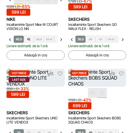
-67%
1799 LEI
-65%
1699 LEI
599 LEI
599 LEI
NIKE
SKECHERS
Incaltaminte Sport Nike W COURT
Incaltaminte Sport Skechers GO
VISION LO NN
WALK FLEX - RELISH
40
40.5
41
36.5
37.5
40
41
36.5
36
37
37.5
38
38.
Livrare estimată: de la 1 oră
Livrare estimată: de la 1 oră
Adaugă in coș
Adaugă in coș
HOT PRICE
HOT PRICE
LAST SIZE
-33%
899 LEI
599 LEI
-42%
1199 LEI
699 LEI
SKECHERS
SKECHERS
Incaltaminte Sport Skechers UNO
Incaltaminte Sport Skechers BOBS
LITE VENDOX
SQUAD CHAOS
30
27
28
29
31
38.5
32
39.5
33
33.5
40
36.5
34
35
37
35.5
37.5
36
38