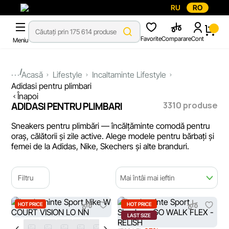
RU
RO
Favorite
Comparare
Cont
Meniu
...
Acasă
Lifestyle
Incaltaminte Lifestyle
Adidasi pentru plimbari
Înapoi
3310 produse
ADIDASI PENTRU PLIMBARI
Sneakers pentru plimbări — încălțăminte comodă pentru
oraș, călătorii și zile active. Alege modele pentru bărbați și
femei de la Adidas, Nike, Skechers și alte branduri.
Filtru
Mai întâi mai ieftin
HOT PRICE
HOT PRICE
LAST SIZE