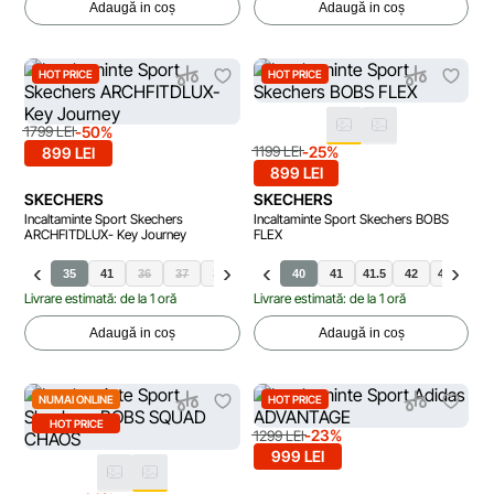
Adaugă in coș
Adaugă in coș
HOT PRICE
HOT PRICE
-50%
1799 LEI
-25%
1199 LEI
899 LEI
899 LEI
SKECHERS
SKECHERS
Incaltaminte Sport Skechers
Incaltaminte Sport Skechers BOBS
ARCHFITDLUX- Key Journey
FLEX
35
41
36
37
38
39
40
40
41
41.5
42
42.5
45
Livrare estimată: de la 1 oră
Livrare estimată: de la 1 oră
Adaugă in coș
Adaugă in coș
NUMAI ONLINE
HOT PRICE
HOT PRICE
-23%
1299 LEI
999 LEI