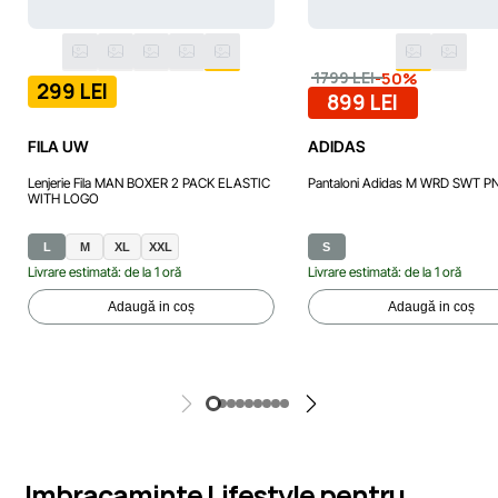
-50%
1799 LEI
299 LEI
899 LEI
FILA UW
ADIDAS
Lenjerie Fila MAN BOXER 2 PACK ELASTIC
Pantaloni Adidas M WRD SWT P
WITH LOGO
L
M
XL
XXL
S
Livrare estimată: de la 1 oră
Livrare estimată: de la 1 oră
Adaugă in coș
Adaugă in coș
Imbracaminte Lifestyle pentru