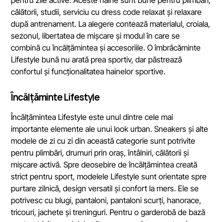
pentru zile active. Aceste haine sunt bune pentru plimbări,
călătorii, studii, serviciu cu dress code relaxat și relaxare
după antrenament. La alegere contează materialul, croiala,
sezonul, libertatea de mișcare și modul în care se
combină cu încălțămintea și accesoriile. O îmbrăcăminte
Lifestyle bună nu arată prea sportiv, dar păstrează
confortul și funcționalitatea hainelor sportive.
Încălțăminte Lifestyle
Încălțămintea Lifestyle este unul dintre cele mai
importante elemente ale unui look urban. Sneakers și alte
modele de zi cu zi din această categorie sunt potrivite
pentru plimbări, drumuri prin oraș, întâlniri, călătorii și
mișcare activă. Spre deosebire de încălțămintea creată
strict pentru sport, modelele Lifestyle sunt orientate spre
purtare zilnică, design versatil și confort la mers. Ele se
potrivesc cu blugi, pantaloni, pantaloni scurți, hanorace,
tricouri, jachete și treninguri. Pentru o garderobă de bază