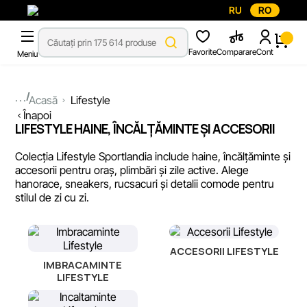
RU
RO
Favorite
Comparare
Cont
Meniu
...
Acasă
Lifestyle
Înapoi
LIFESTYLE HAINE, ÎNCĂLȚĂMINTE ȘI ACCESORII
Colecția Lifestyle Sportlandia include haine, încălțăminte și
accesorii pentru oraș, plimbări și zile active. Alege
hanorace, sneakers, rucsacuri și detalii comode pentru
stilul de zi cu zi.
ACCESORII LIFESTYLE
IMBRACAMINTE
LIFESTYLE