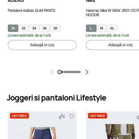
ADIDAS
NIKE
Pantaloni Adidas SLIM PANTS
Hanorac Nike W NSW JRSY OS 
HOODIE
30
32
34
36
38
L
M
XL
Livrare estimată: de la 1 oră
Livrare estimată: de la 1 oră
Adaugă in coș
Adaugă in coș
Joggeri si pantaloni Lifestyle
HOT PRICE
HOT PRICE