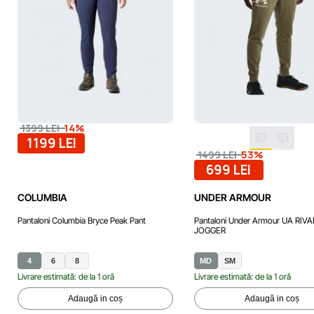
-14%
1399 LEI
1199 LEI
-53%
1499 LEI
699 LEI
COLUMBIA
UNDER ARMOUR
Pantaloni Columbia Bryce Peak Pant
Pantaloni Under Armour UA RIV
JOGGER
4
6
8
MD
SM
Livrare estimată: de la 1 oră
Livrare estimată: de la 1 oră
Adaugă in coș
Adaugă in coș