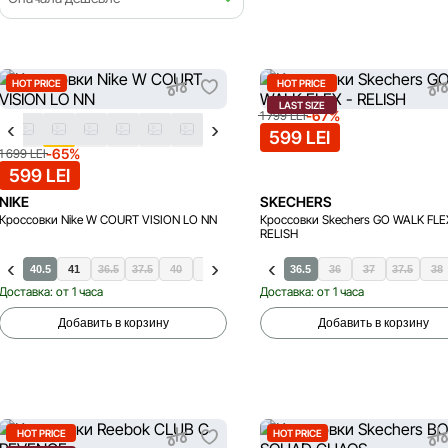
HOT PRICE
HOT PRICE
LAST SIZE
-67%
1 799 LEI
599 LEI
-65%
1 699 LEI
599 LEI
NIKE
SKECHERS
Кроссовки Nike W COURT VISION LO NN
Кроссовки Skechers GO WALK FLE
RELISH
40
40.5
41
36.5
37.5
40
41
36.5
36
37
37.5
38
Доставка: от 1 часа
Доставка: от 1 часа
Добавить в корзину
Добавить в корзину
HOT PRICE
HOT PRICE