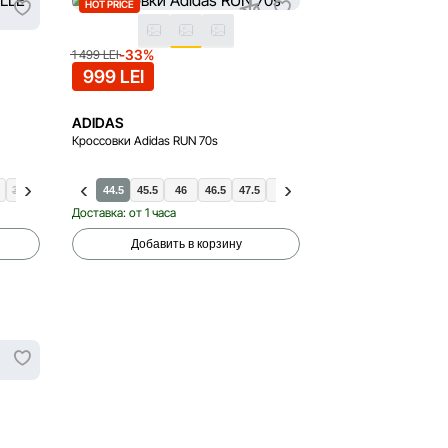
HOT PRICE
-33%
1 499 LEI
999 LEI
ADIDAS
Кроссовки Adidas RUN 70s
38.5
40.5
39.5
42
40
44.5
40.5
45.5
46
46.5
47.5
48
41.5
42.5
43.5
44
Доставка: от 1 часа
Добавить в корзину