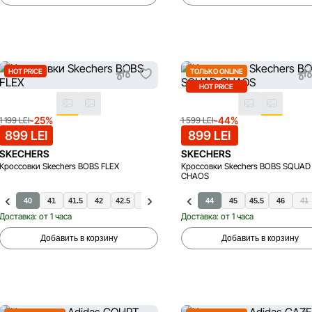
HOT PRICE
ТОЛЬКО ONLINE
HOT PRICE
-25%
-44%
1 199 LEI
1 599 LEI
899 LEI
899 LEI
SKECHERS
SKECHERS
Кроссовки Skechers BOBS FLEX
Кроссовки Skechers BOBS SQUAD
CHAOS
40
41
41.5
42
41.5
42.5
42
45
42.5
45.5
43
47.5
44
48.5
45
43
45.5
44
46
46
41
Доставка: от 1 часа
Доставка: от 1 часа
Добавить в корзину
Добавить в корзину