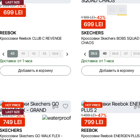
LAST SIZE
-70%
2 299 LEI
699 LEI
-42%
1 199 LEI
699 LEI
REEBOK
SKECHERS
Кроссовки Reebok CLUB C REVENGE
Кроссовки Skechers BOBS SQUAD
CHAOS
43
40
41
42
42.5
44
45
38.5
39.5
40
36.5
37
37.5
Доставка: от 1 часа
Доставка: от 1 часа
Добавить в корзину
Добавить в корзину
HOT PRICE
HOT PRICE
LAST SIZE
-50%
-47%
1 499 LEI
1 499 LEI
749 LEI
799 LEI
SKECHERS
REEBOK
Кроссовки Skechers GO WALK FLEX -
Кроссовки Reebok ENERGEN PLUS