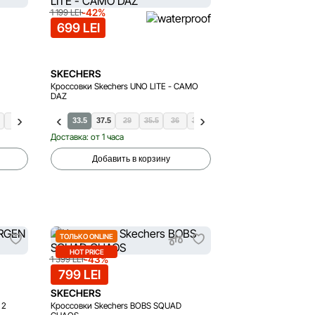
-42%
1 199 LEI
699 LEI
SKECHERS
Кроссовки Skechers UNO LITE - CAMO
DAZ
38
39
41
33.5
37.5
29
35.5
36
36.5
37
38
39
Доставка: от 1 часа
Добавить в корзину
ТОЛЬКО ONLINE
HOT PRICE
-43%
1 399 LEI
799 LEI
SKECHERS
 2
Кроссовки Skechers BOBS SQUAD