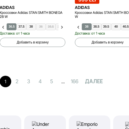
ADIDAS
ADIDAS
Кроссовки Adidas STAN SMITH BONEGA
Кроссовки Adidas STAN SMITH B
2B W
W
36.5
37.5
38
36
38.5
39.5
40
40.5
38
41.5
38.5
39.5
40
40.5
Доставка: от 1 часа
Доставка: от 1 часа
Добавить в корзину
Добавить в корзину
ДАЛЕЕ
2
3
4
5
166
1
...