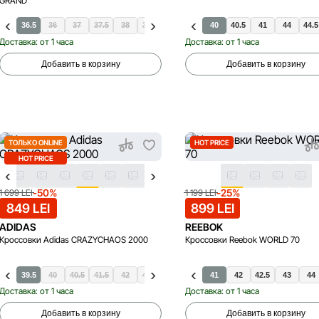
GRAND
36.5
36
37
37.5
38
38.5
39
38.5
39.5
40
40
40.5
40.5
41
44
44.5
Доставка: от 1 часа
Доставка: от 1 часа
Добавить в корзину
Добавить в корзину
ТОЛЬКО ONLINE
HOT PRICE
HOT PRICE
-50%
-25%
1 699 LEI
1 199 LEI
849 LEI
899 LEI
ADIDAS
REEBOK
Кроссовки Adidas CRAZYCHAOS 2000
Кроссовки Reebok WORLD 70
39.5
40
40.5
41.5
42
42.5
43.5
44
41
44.5
42
45.5
42.5
46
43
46.5
44
4
Доставка: от 1 часа
Доставка: от 1 часа
Добавить в корзину
Добавить в корзину