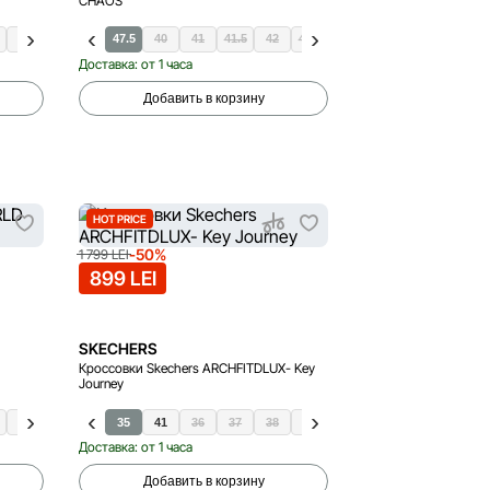
CHAOS
45
45.5
48
47.5
39
40
42
41
42.5
41.5
43
42
47
42.5
43
44
45
45.5
Доставка: от 1 часа
Добавить в корзину
HOT PRICE
-50%
1 799 LEI
899 LEI
SKECHERS
Кроссовки Skechers ARCHFITDLUX- Key
Journey
7.5
45
48
40
35
41
36
37
38
39
40
Доставка: от 1 часа
Добавить в корзину