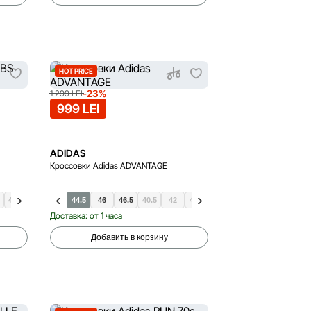
HOT PRICE
-23%
1 299 LEI
999 LEI
ADIDAS
Кроссовки Adidas ADVANTAGE
41.5
47.5
42.5
48.5
44
44.5
46
46.5
40.5
42
43.5
45.5
47.5
Доставка: от 1 часа
Добавить в корзину