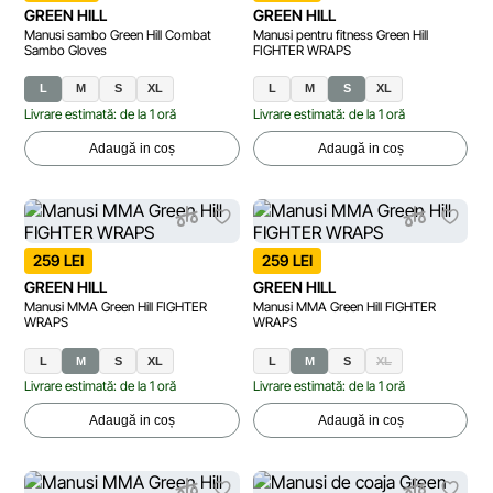
GREEN HILL
GREEN HILL
Manusi sambo Green Hill Combat
Manusi pentru fitness Green Hill
Sambo Gloves
FIGHTER WRAPS
L
M
S
XL
L
M
S
XL
Livrare estimată: de la 1 oră
Livrare estimată: de la 1 oră
Adaugă in coș
Adaugă in coș
259 LEI
259 LEI
GREEN HILL
GREEN HILL
Manusi MMA Green Hill FIGHTER
Manusi MMA Green Hill FIGHTER
WRAPS
WRAPS
L
M
S
XL
L
M
S
XL
Livrare estimată: de la 1 oră
Livrare estimată: de la 1 oră
Adaugă in coș
Adaugă in coș