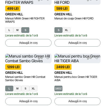
499 LEI
599 LEI
GREEN HILL
GREEN HILL
Manusi MMA Green Hill FIGHTER
Manusi de coaja Green Hill FORD
WRAPS
L
M
S
S
XL
Livrare estimată: de la 1 oră
Livrare estimată: de la 1 oră
Adaugă in coș
Adaugă in coș
1299 LEI
2499 LEI
GREEN HILL
GREEN HILL
Manusi sambo Green Hill Combat
Manusi pentru box Green Hill TIGER
Sambo Gloves
AIBA
L
M
S
XL
10OZ
Livrare estimată: de la 1 oră
Livrare estimată: de la 1 oră
Adaugă in coș
Adaugă in coș