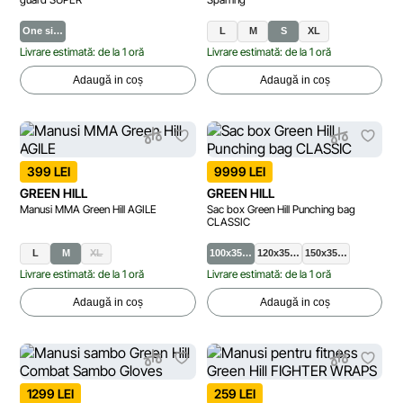
One si…
L
M
S
XL
Livrare estimată: de la 1 oră
Livrare estimată: de la 1 oră
Adaugă in coș
Adaugă in coș
399 LEI
9999 LEI
GREEN HILL
GREEN HILL
Manusi MMA Green Hill AGILE
Sac box Green Hill Punching bag
CLASSIC
L
M
XL
100x35…
120x35…
150x35…
Livrare estimată: de la 1 oră
Livrare estimată: de la 1 oră
Adaugă in coș
Adaugă in coș
1299 LEI
259 LEI