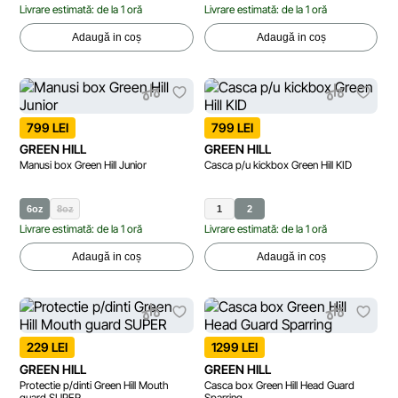
Livrare estimată: de la 1 oră
Livrare estimată: de la 1 oră
Adaugă in coș
Adaugă in coș
799 LEI
799 LEI
GREEN HILL
GREEN HILL
Manusi box Green Hill Junior
Casca p/u kickbox Green Hill KID
6oz
8oz
1
2
Livrare estimată: de la 1 oră
Livrare estimată: de la 1 oră
Adaugă in coș
Adaugă in coș
229 LEI
1299 LEI
GREEN HILL
GREEN HILL
Protectie p/dinti Green Hill Mouth
Casca box Green Hill Head Guard
guard SUPER
Sparring