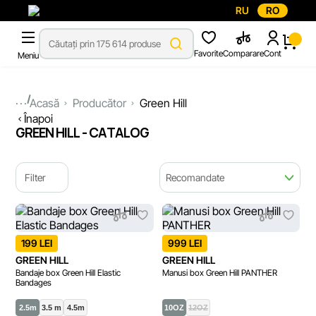
RU
RO
Favorite
Comparare
Cont
Meniu
...
Acasă
Producător
Green Hill
Înapoi
GREEN HILL - CATALOG
Filter
Recomandate
199 LEI
999 LEI
GREEN HILL
GREEN HILL
Bandaje box Green Hill Elastic
Manusi box Green Hill PANTHER
Bandages
2.5m
3.5 m
4.5m
10OZ
12OZ