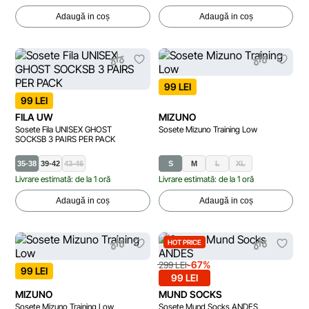
Adaugă in coș
Adaugă in coș
99 LEI
99 LEI
FILA UW
MIZUNO
Sosete Fila UNISEX GHOST
Sosete Mizuno Training Low
SOCKSВ 3 PAIRS PER PACK
35-38
39-42
43-46
S
M
L
XL
Livrare estimată: de la 1 oră
Livrare estimată: de la 1 oră
Adaugă in coș
Adaugă in coș
HOT PRICE
-67%
299 LEI
99 LEI
99 LEI
MIZUNO
MUND SOCKS
Sosete Mizuno Training Low
Sosete Mund Socks ANDES