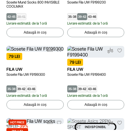
Sosete Mund Socks 800 INVISIBLE
Sosete Fila UW F9199200
COOLMAX
42-45
38-41
35-38
39-42
43-46
Livrare estimată: de la 1 oră
Livrare estimată: de la 1 oră
Adaugă in coș
Adaugă in coș
79 LEI
79 LEI
FILA UW
FILA UW
Sosete Fila UW F9199300
Sosete Fila UW F9199400
35-38
39-42
43-46
35-38
39-42
43-46
Livrare estimată: de la 1 oră
Livrare estimată: de la 1 oră
Adaugă in coș
Adaugă in coș
HOT PRICE
-39%
129 LEI
INDISPONIBIL