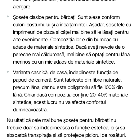
alergare.
Șosete clasice pentru bărbați. Sunt alese conform
culorii costumului și a încălțămintei. Așadar, șosetele cu
imprimeuri de pizza și căței mai bine să le lăsați pentru
alte evenimente. Compoziția lor e din bumbac cu
adaos de materiale sintetice. Dacă aveți nevoie de o
pereche mai călduroasă, mai bine să optați pentru lână
merinos cu un mic adaos de materiale sintetice.
Varianta casnică, de casă, îndeplinește funcția de
papuci de cameră. Sunt fabricate din fibre naturale,
precum lâna, dar nu este obligatoriu să fie 100% din
lână. Chiar dacă compoziția conține 20-40% materiale
sintetice, acest lucru nu va afecta confortul
dumneavoastră.
Nu uitați că cele mai bune șosete pentru bărbați nu
trebuie doar să îndeplinească o funcție estetică, ci și să
absoarbă transpirația și să protejeze piciorul de rosături.