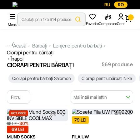
RU
RO
Favorite
Comparare
Cont
Meniu
...
Acasă
Bărbați
Lenjerie pentru bărbați
Ciorapi pentru bărbați
Înapoi
569 produse
CIORAPI PENTRU BĂRBAȚI
Ciorapi pentru bărbați Salomon
Ciorapi pentru bărbați Nike
Filtru
Mai întâi mai ieftin
HOT PRICE
79 LEI
-30%
99 LEI
69 LEI
MUND SOCKS
FILA UW