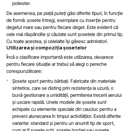
poliester.
De asemenea, pe piață puteți găsi diferite tipuri, în funcție
de formă: șosete întregi, exemplare cu inserție pentru
degetul mare sau pentru fiecare deget. Este evident că
cele mai răspândite și căutate sunt șosetele din primul tip.
Cu toate acestea, și celelalte își găsesc admiratori.
Utilizarea și compoziția șosetelor
Încă o clasificare importantă este utilizarea, deoarece
pentru fiecare situație ar trebui să alegi o pereche
corespunzătoare:
Șosete sport pentru bărbați. Fabricate din materiale
sintetice, care se disting prin rezistența la uzură, o
bună gestionare a umidității, permiterea trecerii aerului
și uscare rapidă. Unele modele de șosete sunt
echipate cu elemente speciale din cauciuc pentru a
preveni alunecarea în timpul activităților. Există diferite
variante: standard și pentru un anumit tip de sport,
cum ar fi șosete schi, șosete hochei sau șosete