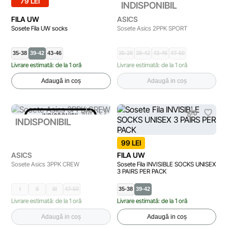
79 LEI
INDISPONIBIL
FILA UW
ASICS
Sosete Fila UW socks
Sosete Asics 2PPK SPORT
35-38
39-42
43-46
35-38
39-42
43-46
47-50
Livrare estimată: de la 1 oră
Livrare estimată: de la 1 oră
Adaugă in coș
Adaugă in coș
INDISPONIBIL
INDISPONIBIL
99 LEI
ASICS
FILA UW
Sosete Asics 3PPK CREW
Sosete Fila INVISIBLE SOCKS UNISEX
3 PAIRS PER PACK
I
II
III
47-50
35-38
39-42
Livrare estimată: de la 1 oră
Livrare estimată: de la 1 oră
Adaugă in coș
Adaugă in coș