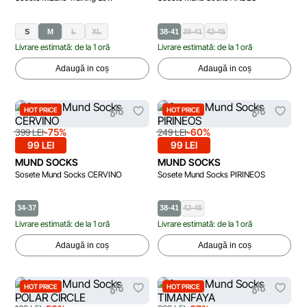
S
M
L
XL
38-41
38-41
42-45
Livrare estimată: de la 1 oră
Livrare estimată: de la 1 oră
Adaugă in coș
Adaugă in coș
HOT PRICE
HOT PRICE
-75%
-60%
399 LEI
249 LEI
99 LEI
99 LEI
MUND SOCKS
MUND SOCKS
Sosete Mund Socks CERVINO
Sosete Mund Socks PIRINEOS
34-37
38-41
42-45
Livrare estimată: de la 1 oră
Livrare estimată: de la 1 oră
Adaugă in coș
Adaugă in coș
HOT PRICE
HOT PRICE