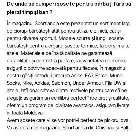
De unde să cumperi șosete pentru bărbați fără să
pierzi timp și bani?
În magazinul Sportlandia este prezentat un sortiment larg
de ciorapi bărbătești atât pentru utilizare zilnică, cât și
pentru diverse sporturi. Modele scurte și lungi, șosete
bărbătești pentru alergare, șosete termice, tălpici și multe
altele. Materialele de înaltă calitate ne garantează
durabilitate și confort la purtare, iar varietatea de mărimi
asigură o potrivire adecvată pentru fiecare. În magazinul
nostru găsiți branduri precum Asics, EA7, Force, Mund
Socks, Nike, Adidas, Salomon, Under Armour, Fila UW și
altele. Iată doar câteva dintre motivele pentru care să ne
alegeți: asigurăm un echilibru perfect între preț și calitate,
oferim un program de loialitate avantajos, asigurăm livrare
în toată Moldova.
Avem șosete care vi se vor potrivi perfect pe piciorul dvs.
Vă așteptăm în magazinul Sportlandia din Chișinău și Bălți!