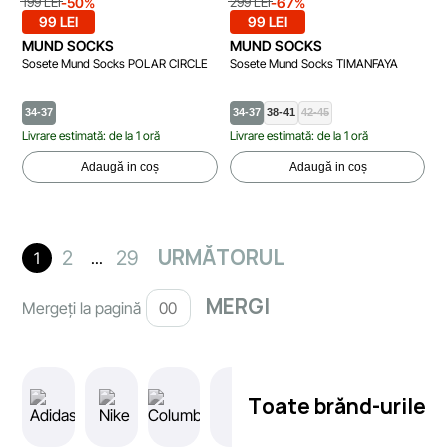
-50%
-67%
199 LEI
299 LEI
99 LEI
99 LEI
MUND SOCKS
MUND SOCKS
Sosete Mund Socks POLAR CIRCLE
Sosete Mund Socks TIMANFAYA
34-37
34-37
38-41
42-45
Livrare estimată: de la 1 oră
Livrare estimată: de la 1 oră
Adaugă in coș
Adaugă in coș
URMĂTORUL
2
29
1
...
Mergeți la pagină
Toate brănd-urile