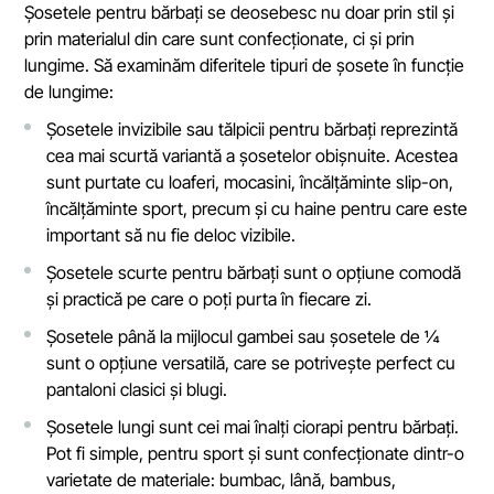
Șosetele pentru bărbați se deosebesc nu doar prin stil și
prin materialul din care sunt confecționate, ci și prin
lungime. Să examinăm diferitele tipuri de șosete în funcție
de lungime:
Șosetele invizibile sau tălpicii pentru bărbați reprezintă
cea mai scurtă variantă a șosetelor obișnuite. Acestea
sunt purtate cu loaferi, mocasini, încălțăminte slip-on,
încălțăminte sport, precum și cu haine pentru care este
important să nu fie deloc vizibile.
Șosetele scurte pentru bărbați sunt o opțiune comodă
și practică pe care o poți purta în fiecare zi.
Șosetele până la mijlocul gambei sau șosetele de ¼
sunt o opțiune versatilă, care se potrivește perfect cu
pantaloni clasici și blugi.
Șosetele lungi sunt cei mai înalți ciorapi pentru bărbați.
Pot fi simple, pentru sport și sunt confecționate dintr-o
varietate de materiale: bumbac, lână, bambus,