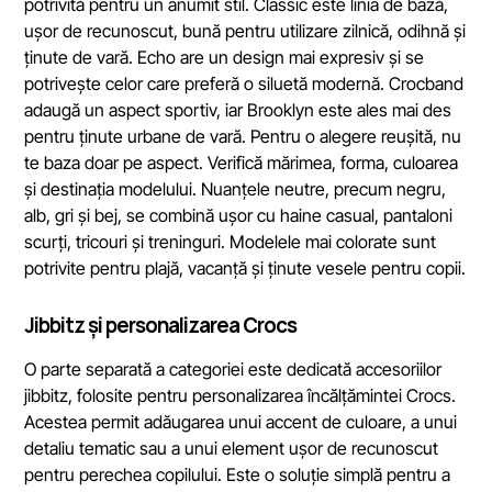
potrivită pentru un anumit stil. Classic este linia de bază,
ușor de recunoscut, bună pentru utilizare zilnică, odihnă și
ținute de vară. Echo are un design mai expresiv și se
potrivește celor care preferă o siluetă modernă. Crocband
adaugă un aspect sportiv, iar Brooklyn este ales mai des
pentru ținute urbane de vară. Pentru o alegere reușită, nu
te baza doar pe aspect. Verifică mărimea, forma, culoarea
și destinația modelului. Nuanțele neutre, precum negru,
alb, gri și bej, se combină ușor cu haine casual, pantaloni
scurți, tricouri și treninguri. Modelele mai colorate sunt
potrivite pentru plajă, vacanță și ținute vesele pentru copii.
Jibbitz și personalizarea Crocs
O parte separată a categoriei este dedicată accesoriilor
jibbitz, folosite pentru personalizarea încălțămintei Crocs.
Acestea permit adăugarea unui accent de culoare, a unui
detaliu tematic sau a unui element ușor de recunoscut
pentru perechea copilului. Este o soluție simplă pentru a