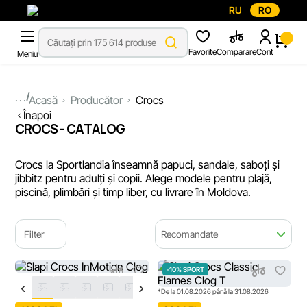
RU
RO
Favorite
Comparare
Cont
Meniu
...
Acasă
Producător
Crocs
Înapoi
CROCS - CATALOG
Crocs la Sportlandia înseamnă papuci, sandale, saboți și
jibbitz pentru adulți și copii. Alege modele pentru plajă,
piscină, plimbări și timp liber, cu livrare în Moldova.
Filter
Recomandate
-10% SPORT
*De la 01.08.2026 până la 31.08.2026