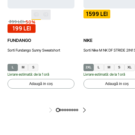
1599 LEI
-50%
399 LEI
199 LEI
FUNDANGO
NIKE
Sorti Fundango Sunny Sweatshort
Sorti Nike M NK DF STRIDE 2IN1
L
M
S
2XL
L
M
S
XL
Livrare estimată: de la 1 oră
Livrare estimată: de la 1 oră
Adaugă in coș
Adaugă in coș