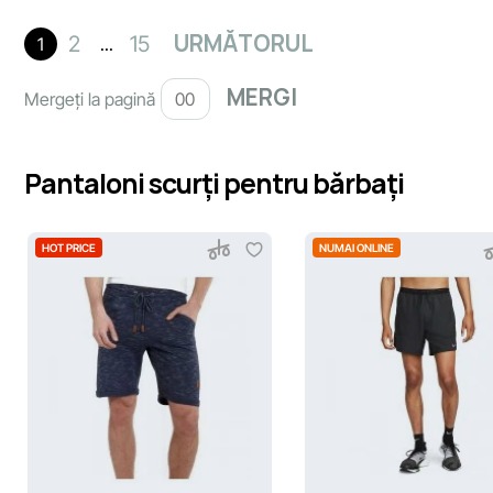
URMĂTORUL
2
15
1
...
Mergeți la pagină
Pantaloni scurți pentru bărbați
HOT PRICE
NUMAI ONLINE