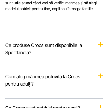
sunt utile atunci când vrei să verifici mărimea și să alegi
modelul potrivit pentru tine, copil sau întreaga familie.
Ce produse Crocs sunt disponibile la
Sportlandia?
Categoria include papuci, saboți, sandale și accesorii
jibbitz Crocs. Poți alege modele pentru bărbați, femei,
Cum aleg mărimea potrivită la Crocs
copii și variante unisex pentru plajă, piscină și timp liber.
pentru adulți?
Verifică mărimea europeană și forma modelului ales.
Pentru purtare zilnică, piciorul trebuie să stea comod, fără
Ce Crocs sunt potriviți pentru copii?
presiune în față și fără alunecare la călcâi.