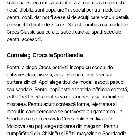
schimba aspectul încălțămintei fără a cumpăra o pereche
nouă. Jibbitz sunt populare în special pentru modelele
pentru copii, dar pot fi alese și de adulți care vor un detaliu
personal în ținuta de zi cu zi. Se pot combina cu modelele
Crocs Classic sau cu alte saboți care au spații speciale
pentru accesorii.
Cum alegi Crocs la Sportlandia
Pentru a alege Crocs potriviți, începe cu scopul de
utilizare: plajă, piscină, casă, plimbări, timp liber sau
purtare zilnică. Apoi alege tipul de model: saboți, papuci
sau sandale. Pentru copii este esențială mărimea corectă,
astfel încât încălțămintea să nu alunece și să nu limiteze
mișcarea. Pentru adulți contează forma, lejeritatea și
modul în care perechea se potrivește cu garderoba. La
Sportlandia poți comanda Crocs online cu livrare în
Moldova sau poți alege ridicarea din magazin. Pentru
cumpărătorii din Chișinău și Bălți, magazinele Sportlandia