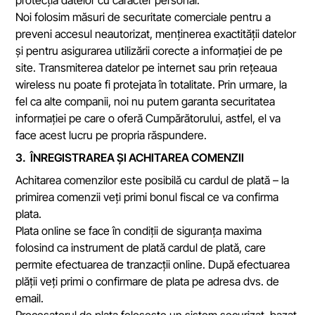
protecția datelor cu caracter personal.
Noi folosim măsuri de securitate comerciale pentru a
preveni accesul neautorizat, menținerea exactității datelor
și pentru asigurarea utilizării corecte a informației de pe
site. Transmiterea datelor pe internet sau prin rețeaua
wireless nu poate fi protejata în totalitate. Prin urmare, la
fel ca alte companii, noi nu putem garanta securitatea
informației pe care o oferă Cumpărătorului, astfel, el va
face acest lucru pe propria răspundere.
3. ÎNREGISTRAREA ȘI ACHITAREA COMENZII
Achitarea comenzilor este posibilă cu cardul de plată – la
primirea comenzii veți primi bonul fiscal ce va confirma
plata.
Plata online se face în condiții de siguranța maxima
folosind ca instrument de plată cardul de plată, care
permite efectuarea de tranzacții online. După efectuarea
plății veți primi o confirmare de plata pe adresa dvs. de
email.