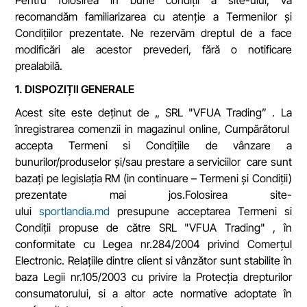
Pentru folosirea în bune condiții a site-ului, vă
recomandăm familiarizarea cu atenție a Termenilor și
Condițiilor prezentate. Ne rezervăm dreptul de a face
modificări ale acestor prevederi, fără o notificare
prealabilă.
1. DISPOZIȚII GENERALE
Acest site este deținut de „ SRL "VFUA Trading” . La
înregistrarea comenzii in magazinul online, Cumpărătorul
accepta Termeni si Condițiile de vânzare a
bunurilor/produselor și/sau prestare a serviciilor care sunt
bazați pe legislația RM (in continuare – Termeni și Condiții)
prezentate mai jos.Folosirea site-
ului
sportlandia.md
presupune acceptarea Termeni si
Condiții propuse de către SRL "VFUA Trading" , în
conformitate cu Legea nr.284/2004 privind Comerțul
Electronic. Relațiile dintre client si vânzător sunt stabilite în
baza Legii nr.105/2003 cu privire la Protecția drepturilor
consumatorului, si a altor acte normative adoptate în