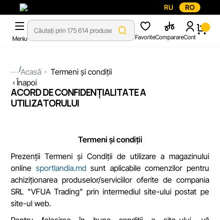
RU
RO
Favorite
Comparare
Cont
Meniu
...
Acasă
Termeni și condiții
Înapoi
ACORD DE CONFIDENȚIALITATE A
UTILIZATORULUI
Termeni și condiții
Prezenții Termeni și Condiții de utilizare a magazinului
online
sportlandia.md
sunt aplicabile comenzilor pentru
achiziționarea produselor/serviciilor oferite de compania
SRL "VFUA Trading" prin intermediul site-ului postat pe
site-ul web.