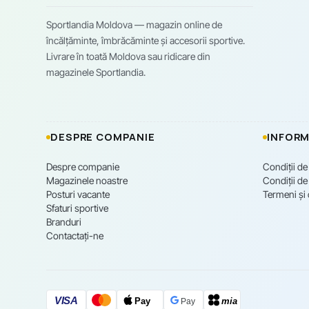
Sportlandia Moldova — magazin online de
încălțăminte, îmbrăcăminte și accesorii sportive.
Livrare în toată Moldova sau ridicare din
magazinele Sportlandia.
DESPRE COMPANIE
INFORM
Despre companie
Condiții de
Magazinele noastre
Condiții de 
Posturi vacante
Termeni și 
Sfaturi sportive
Branduri
Contactați-ne
VISA
Pay
mia
Pay