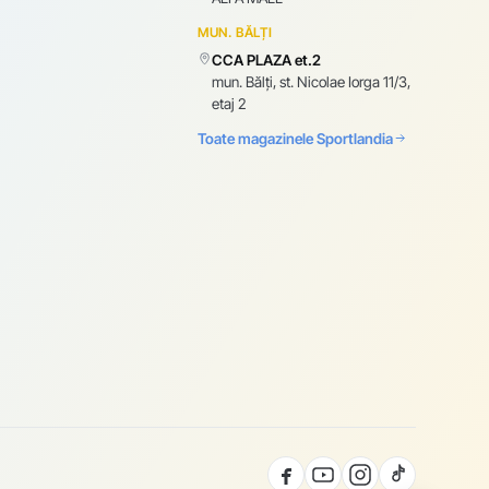
MUN. BĂLȚI
CCA PLAZA et.2
mun. Bălți, st. Nicolae Iorga 11/3,
etaj 2
Toate magazinele Sportlandia