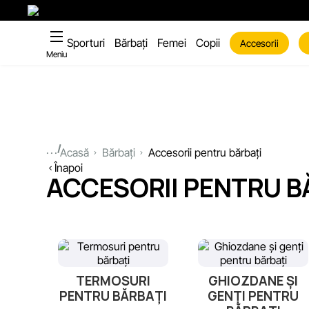
Sporturi
Bărbați
Femei
Copii
Accesorii
Meniu
...
Acasă
Bărbați
Accesorii pentru bărbați
Înapoi
ACCESORII PENTRU B
TERMOSURI
GHIOZDANE ȘI
PENTRU BĂRBAȚI
GENȚI PENTRU