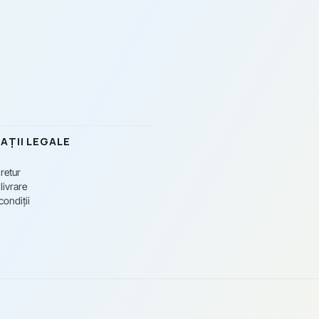
AȚII LEGALE
 retur
livrare
condiții