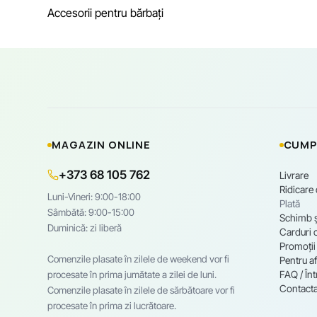
Accesorii pentru bărbați
MAGAZIN ONLINE
CUMP
+373 68 105 762
Livrare
Ridicare
Luni-Vineri: 9:00-18:00
Plată
Sâmbătă: 9:00-15:00
Schimb ș
Duminică: zi liberă
Carduri 
Promoții
Comenzile plasate în zilele de weekend vor fi
Pentru af
FAQ / Înt
procesate în prima jumătate a zilei de luni.
Contacta
Comenzile plasate în zilele de sărbătoare vor fi
procesate în prima zi lucrătoare.