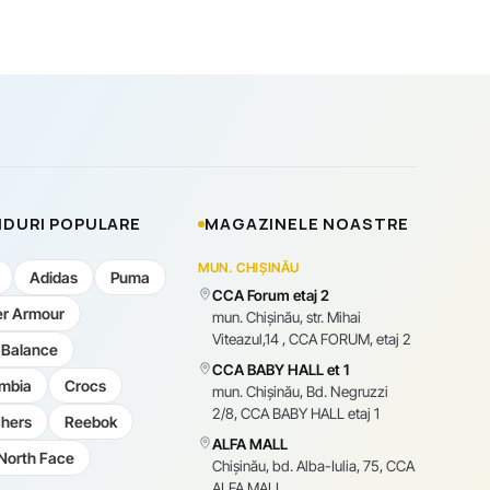
DURI POPULARE
MAGAZINELE NOASTRE
MUN. CHIȘINĂU
Adidas
Puma
CCA Forum etaj 2
r Armour
mun. Chişinău, str. Mihai
Viteazul,14 , CCA FORUM, etaj 2
Balance
CCA BABY HALL et 1
mbia
Crocs
mun. Chişinău, Bd. Negruzzi
2/8, CCA BABY HALL etaj 1
hers
Reebok
ALFA MALL
North Face
Chișinău, bd. Alba-Iulia, 75, CCA
ALFA MALL