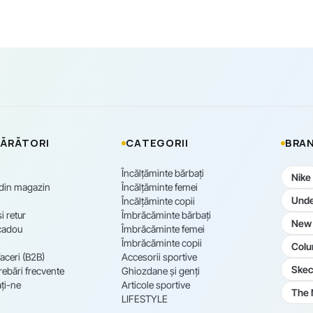
ĂRĂTORI
CATEGORII
BRAN
Încălțăminte bărbați
Nike
 din magazin
Încălțăminte femei
Unde
Încălțăminte copii
i retur
Îmbrăcăminte bărbați
New 
cadou
Îmbrăcăminte femei
Îmbrăcăminte copii
Colu
aceri (B2B)
Accesorii sportive
Skec
rebări frecvente
Ghiozdane și genți
ți-ne
Articole sportive
The 
LIFESTYLE