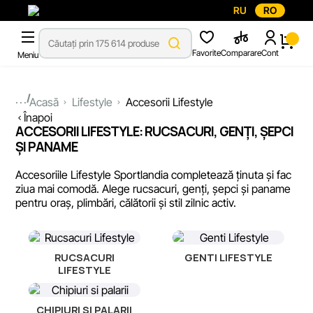
RU
RO
Favorite
Comparare
Cont
Meniu
...
Acasă
Lifestyle
Accesorii Lifestyle
Înapoi
ACCESORII LIFESTYLE: RUCSACURI, GENȚI, ȘEPCI
ȘI PANAME
Accesoriile Lifestyle Sportlandia completează ținuta și fac
ziua mai comodă. Alege rucsacuri, genți, șepci și paname
pentru oraș, plimbări, călătorii și stil zilnic activ.
RUCSACURI
GENTI LIFESTYLE
LIFESTYLE
CHIPIURI SI PALARII