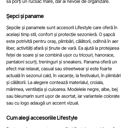
să porți un rucsac mare, dar ai nevoie de organizare.
Șepci și paname
Șepcile și panamele sunt accesorii Lifestyle care oferă în
același timp stil, confort și protecție sezonieră. O șapcă
este potrivită pentru oraș, plimbări, călătorii, odihnă în aer
liber, activități afară și ținute de vară. Ea ajută la protejarea
feței de soare și se combină ușor cu tricouri, hanorace,
pantaloni scurți, treninguri și sneakers. Panama oferă un
efect mai relaxat, casual sau streetwear și este foarte
actuală în sezonul cald, în vacanțe, la festivaluri, în plimbări
și călătorii. La alegere contează materialul, croiala,
mărimea, ventilația și culoarea. Modelele negre, albe, bej
sau bleumarin sunt ușor de asortat, iar variantele colorate
sau cu logo adaugă un accent vizual.
Cum alegi accesoriile Lifestyle