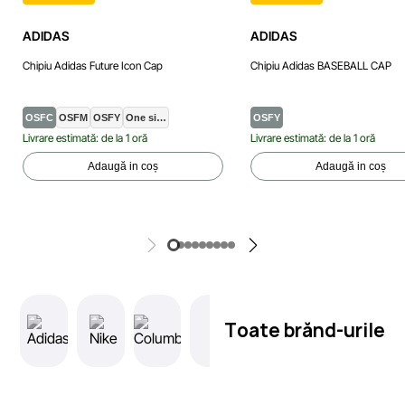
ADIDAS
ADIDAS
Chipiu Adidas Future Icon Cap
Chipiu Adidas BASEBALL CAP
OSFC
OSFM
OSFY
One si…
OSFY
Livrare estimată: de la 1 oră
Livrare estimată: de la 1 oră
Adaugă in coș
Adaugă in coș
Toate brănd-urile