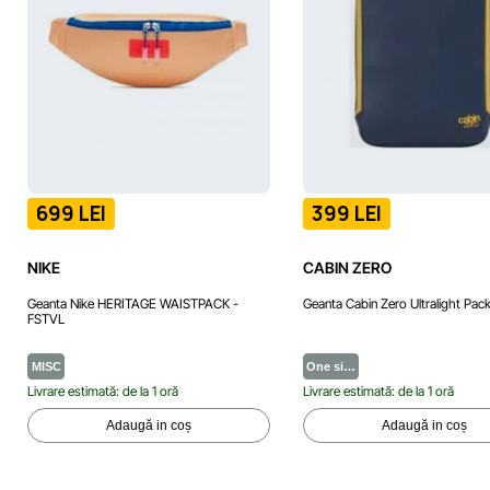
699 LEI
399 LEI
NIKE
CABIN ZERO
Geanta Nike HERITAGE WAISTPACK -
Geanta Cabin Zero Ultralight Pac
FSTVL
MISC
One si…
Livrare estimată: de la 1 oră
Livrare estimată: de la 1 oră
Adaugă in coș
Adaugă in coș