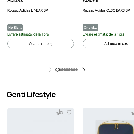
ADIDAS
ADIDAS
Rucsac Adidas LINEAR BP
Rucsac Adidas CLSC BARS BP
No Siz…
One si…
Livrare estimată: de la 1 oră
Livrare estimată: de la 1 oră
Adaugă in coș
Adaugă in coș
Genti Lifestyle