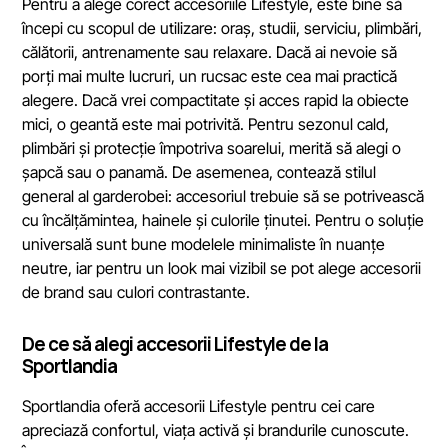
Pentru a alege corect accesoriile Lifestyle, este bine să
începi cu scopul de utilizare: oraș, studii, serviciu, plimbări,
călătorii, antrenamente sau relaxare. Dacă ai nevoie să
porți mai multe lucruri, un rucsac este cea mai practică
alegere. Dacă vrei compactitate și acces rapid la obiecte
mici, o geantă este mai potrivită. Pentru sezonul cald,
plimbări și protecție împotriva soarelui, merită să alegi o
șapcă sau o panamă. De asemenea, contează stilul
general al garderobei: accesoriul trebuie să se potrivească
cu încălțămintea, hainele și culorile ținutei. Pentru o soluție
universală sunt bune modelele minimaliste în nuanțe
neutre, iar pentru un look mai vizibil se pot alege accesorii
de brand sau culori contrastante.
De ce să alegi accesorii Lifestyle de la
Sportlandia
Sportlandia oferă accesorii Lifestyle pentru cei care
apreciază confortul, viața activă și brandurile cunoscute.