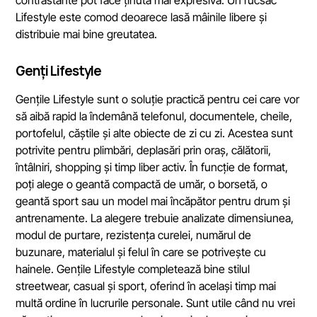
contrastante pot face ținuta mai expresivă. Un rucsac
Lifestyle este comod deoarece lasă mâinile libere și
distribuie mai bine greutatea.
Genți Lifestyle
Gențile Lifestyle sunt o soluție practică pentru cei care vor
să aibă rapid la îndemână telefonul, documentele, cheile,
portofelul, căștile și alte obiecte de zi cu zi. Acestea sunt
potrivite pentru plimbări, deplasări prin oraș, călătorii,
întâlniri, shopping și timp liber activ. În funcție de format,
poți alege o geantă compactă de umăr, o borsetă, o
geantă sport sau un model mai încăpător pentru drum și
antrenamente. La alegere trebuie analizate dimensiunea,
modul de purtare, rezistența curelei, numărul de
buzunare, materialul și felul în care se potrivește cu
hainele. Gențile Lifestyle completează bine stilul
streetwear, casual și sport, oferind în același timp mai
multă ordine în lucrurile personale. Sunt utile când nu vrei