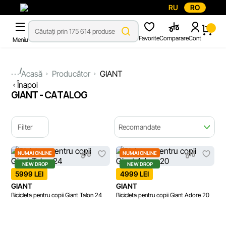
RU
RO
Favorite
Comparare
Cont
Meniu
...
Acasă
Producător
GIANT
Înapoi
GIANT - CATALOG
Filter
Recomandate
NUMAI ONLINE
NUMAI ONLINE
NEW DROP
NEW DROP
5999 LEI
4999 LEI
GIANT
GIANT
Bicicleta pentru copii Giant Talon 24
Bicicleta pentru copii Giant Adore 20