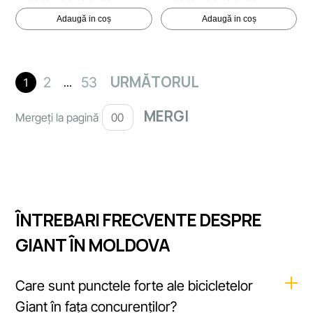
Adaugă in coș
Adaugă in coș
URMĂTORUL
2
53
1
...
Mergeți la pagină
ÎNTREBARI FRECVENTE DESPRE
GIANT ÎN MOLDOVA
Care sunt punctele forte ale bicicletelor
Giant în fața concurenților?