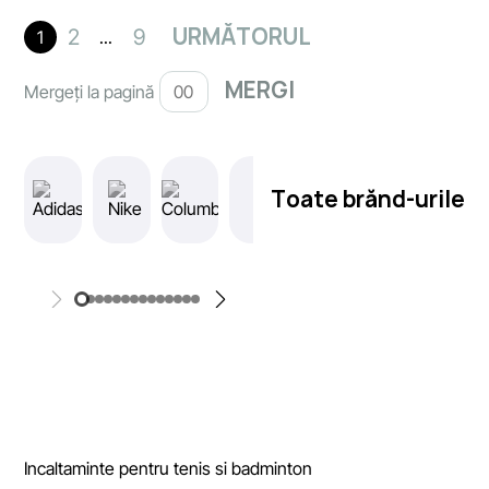
URMĂTORUL
2
9
1
...
Mergeți la pagină
Toate brănd-urile
Incaltaminte pentru tenis si badminton