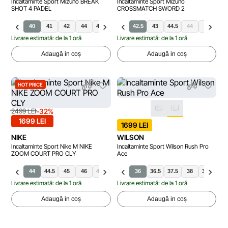
Incaltaminte Sport Mizuno BREAK
Incaltaminte Sport Mizuno
SHOT 4 PADEL
CROSSMATCH SWORD 2
40
41
42
44
44.5
45
42.5
47
40.5
43
42.5
44.5
43
44
46
45
46
Livrare estimată: de la 1 oră
Livrare estimată: de la 1 oră
Adaugă in coș
Adaugă in coș
HOT PRICE
-32%
2499 LEI
1699 LEI
1699 LEI
NIKE
WILSON
Incaltaminte Sport Nike M NIKE
Incaltaminte Sport Wilson Rush Pro
ZOOM COURT PRO CLY
Ace
1
42
44
44.5
45
46
42.5
43
45.5
36
36.5
37.5
38
38.5
39.
Livrare estimată: de la 1 oră
Livrare estimată: de la 1 oră
Adaugă in coș
Adaugă in coș