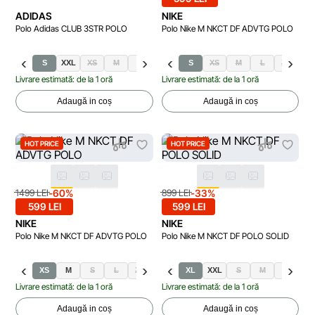
ADIDAS
NIKE
Polo Adidas CLUB 3STR POLO
Polo Nike M NKCT DF ADVTG POLO
S
XXL
XS
M
L
XL
S
XS
M
L
XL
XX
Livrare estimată: de la 1 oră
Livrare estimată: de la 1 oră
Adaugă in coș
Adaugă in coș
HOT PRICE
HOT PRICE
-60%
-33%
1499 LEI
899 LEI
599 LEI
599 LEI
NIKE
NIKE
Polo Nike M NKCT DF ADVTG POLO
Polo Nike M NKCT DF POLO SOLID
XS
M
S
L
XL
2XL
XL
XXL
S
M
L
Livrare estimată: de la 1 oră
Livrare estimată: de la 1 oră
Adaugă in coș
Adaugă in coș