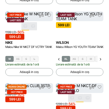
Adaugă in coș
Adaugă in coș
HOT PRICE
LAST SIZE
LAST SIZE
599 LEI
-50%
1199 LEI
599 LEI
NIKE
WILSON
Maiou Nike W NKCT DF VCTRY TANK
Maiou Wilson YG YOUTH TEAM TANK
M
XS
S
L
XL
XS
S
M
L
Livrare estimată: de la 1 oră
Livrare estimată: de la 1 oră
Adaugă in coș
Adaugă in coș
NUMAI ONLINE
HOT PRICE
HOT PRICE
LAST SIZE
-50%
1199 LEI
599 LEI
-54%
1299 LEI
599 LEI