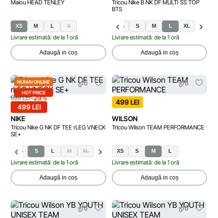
Maiou HEAD TENLEY
Tricou Nike B NK DF MULTI SS TOP
BTS
XS
M
L
S
XS
S
M
L
XL
Livrare estimată: de la 1 oră
Livrare estimată: de la 1 oră
Adaugă in coș
Adaugă in coș
NUMAI ONLINE
HOT PRICE
-29%
699 LEI
499 LEI
499 LEI
NIKE
WILSON
Tricou Nike G NK DF TEE rLEG VNECK
Tricou Wilson TEAM PERFORMANCE
SE+
XS
S
L
M
XL
XS
S
M
L
Livrare estimată: de la 1 oră
Livrare estimată: de la 1 oră
Adaugă in coș
Adaugă in coș