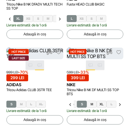
Tricou Nike B NK DFADV MULTI TECH
Fusta HEAD CLUB BASIC
SS TOP
XL
XS
S
M
L
L
XS
S
M
Livrare estimată: de la 1 oră
Livrare estimată: de la 1 oră
Adaugă in coș
Adaugă in coș
HOT PRICE
HOT PRICE
LAST SIZE
-70%
-33%
999 LEI
599 LEI
299 LEI
399 LEI
ADIDAS
NIKE
Tricou Adidas CLUB 3STR TEE
Tricou Nike B NK DF MULTI SS TOP
BTS
S
M
L
XL
XS
S
M
XL
L
Livrare estimată: de la 1 oră
Livrare estimată: de la 1 oră
Adaugă in coș
Adaugă in coș