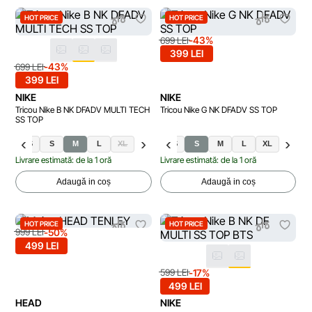
HOT PRICE
HOT PRICE
-43%
699 LEI
399 LEI
-43%
699 LEI
399 LEI
NIKE
NIKE
Tricou Nike B NK DFADV MULTI TECH
Tricou Nike G NK DFADV SS TOP
SS TOP
XS
S
M
L
XL
XS
S
M
L
XL
Livrare estimată: de la 1 oră
Livrare estimată: de la 1 oră
Adaugă in coș
Adaugă in coș
HOT PRICE
HOT PRICE
-50%
999 LEI
499 LEI
-17%
599 LEI
499 LEI
HEAD
NIKE