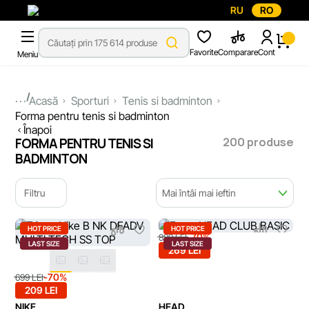
RU
RO
Favorite
Comparare
Cont
Meniu
...
Acasă
Sporturi
Tenis si badminton
Forma pentru tenis si badminton
Înapoi
200 produse
FORMA PENTRU TENIS SI
BADMINTON
Filtru
Mai întâi mai ieftin
HOT PRICE
HOT PRICE
-70%
899 LEI
LAST SIZE
LAST SIZE
269 LEI
-70%
699 LEI
209 LEI
NIKE
HEAD