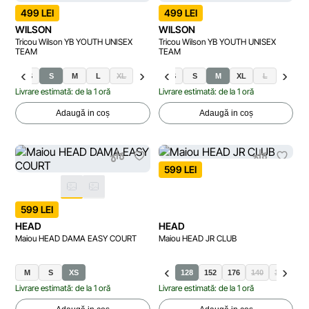
499 LEI
499 LEI
WILSON
WILSON
Tricou Wilson YB YOUTH UNISEX
Tricou Wilson YB YOUTH UNISEX
TEAM
TEAM
XS
S
M
L
XL
XS
S
M
XL
L
Livrare estimată: de la 1 oră
Livrare estimată: de la 1 oră
Adaugă in coș
Adaugă in coș
599 LEI
599 LEI
HEAD
HEAD
Maiou HEAD DAMA EASY COURT
Maiou HEAD JR CLUB
M
S
XS
128
152
176
140
164
Livrare estimată: de la 1 oră
Livrare estimată: de la 1 oră