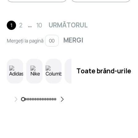
URMĂTORUL
2
10
1
...
Mergeți la pagină
Toate brănd-urile