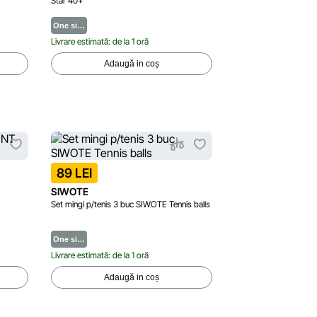
Star 40+
One si…
Livrare estimată: de la 1 oră
Adaugă in coș
89 LEI
SIWOTE
Set mingi p/tenis 3 buc SIWOTE Tennis balls
One si…
Livrare estimată: de la 1 oră
Adaugă in coș