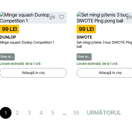
99 LEI
99 LEI
DUNLOP
SIWOTE
Minge squash Dunlop Competition 1
Set mingi p/tenis 3 buc SIWOTE Pin
ball
One si…
One si…
Livrare estimată: de la 1 oră
Livrare estimată: de la 1 oră
Adaugă in coș
Adaugă in coș
URMĂTORUL
2
3
4
5
55
1
...