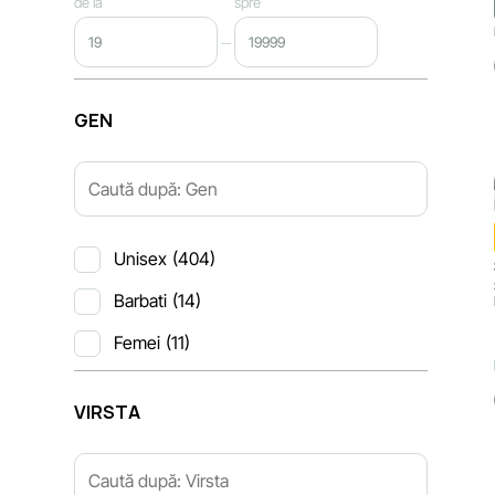
de la
spre
GEN
Unisex
(404)
Barbati
(14)
Femei
(11)
VIRSTA