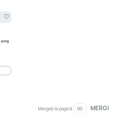
g pong
Mergeți la pagină