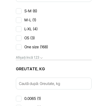
S-M
(6)
M-L
(1)
L-XL
(4)
OS
(3)
One size
(168)
Afișați încă 123
GREUTATE, KG
0.0065
(1)