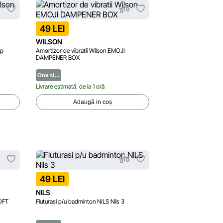
49 LEI
WILSON
ip
Amortizor de vibratii Wilson EMOJI
DAMPENER BOX
One si…
Livrare estimată: de la 1 oră
Adaugă in coș
49 LEI
NILS
OFT
Fluturasi p/u badminton NILS Nils 3