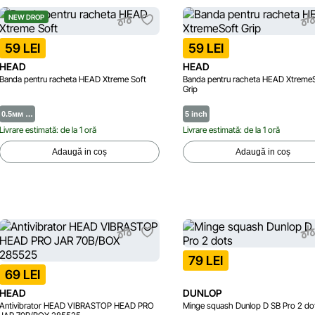
NEW DROP
59 LEI
59 LEI
HEAD
HEAD
Banda pentru racheta HEAD Xtreme Soft
Banda pentru racheta HEAD Xtreme
Grip
0.5мм …
5 inch
Livrare estimată: de la 1 oră
Livrare estimată: de la 1 oră
Adaugă in coș
Adaugă in coș
79 LEI
69 LEI
HEAD
DUNLOP
Antivibrator HEAD VIBRASTOP HEAD PRO
Minge squash Dunlop D SB Pro 2 do