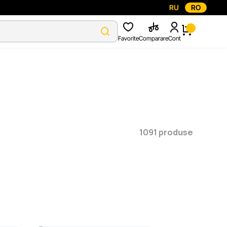
RU
RO
Favorite
Comparare
Cont
1091 produse