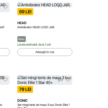
69 LEI
HEAD
Soft
Antivibrator HEAD LOGO JAR
1buc.
Livrare estimată: de la 1 oră
Adaugă in coș
79 LEI
DONIC
ts
Set mingi tenis de masa 3 buc Donic Elite 1