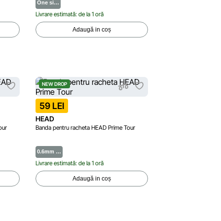
One si…
Livrare estimată: de la 1 oră
Adaugă in coș
NEW DROP
59 LEI
HEAD
our
Banda pentru racheta HEAD Prime Tour
0.6mm …
Livrare estimată: de la 1 oră
Adaugă in coș