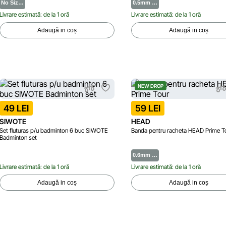
No Siz…
0.5mm …
Livrare estimată: de la 1 oră
Livrare estimată: de la 1 oră
Adaugă in coș
Adaugă in coș
NEW DROP
49 LEI
59 LEI
SIWOTE
HEAD
Set fluturas p/u badminton 6 buc SIWOTE
Banda pentru racheta HEAD Prime T
Badminton set
0.6mm …
Livrare estimată: de la 1 oră
Livrare estimată: de la 1 oră
Adaugă in coș
Adaugă in coș