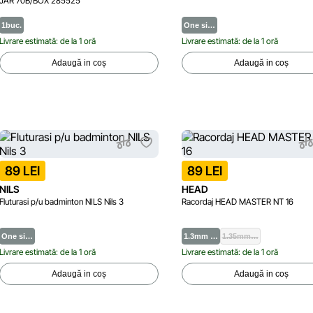
JAR 70B/BOX 285525
1buc.
One si…
Livrare estimată: de la 1 oră
Livrare estimată: de la 1 oră
Adaugă in coș
Adaugă in coș
89 LEI
89 LEI
NILS
HEAD
Fluturasi p/u badminton NILS Nils 3
Racordaj HEAD MASTER NT 16
One si…
1.3mm …
1.35mm…
Livrare estimată: de la 1 oră
Livrare estimată: de la 1 oră
Adaugă in coș
Adaugă in coș