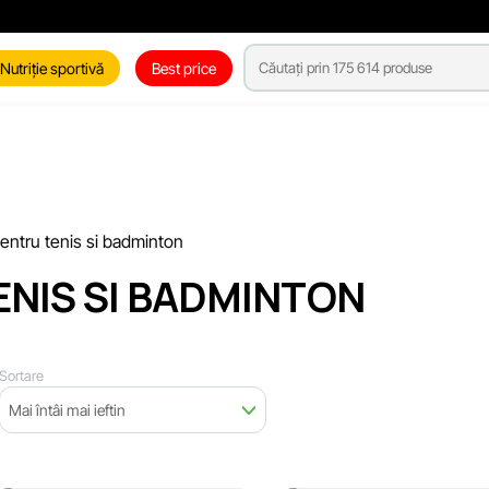
Nutriție sportivă
Best price
pentru tenis si badminton
ENIS SI BADMINTON
Sortare
Mai întâi mai ieftin