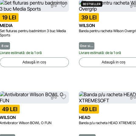
BESTSELLER
19 LEI
39 LEI
MEDIA
WILSON
Set fluturas pentru badminton 3 buc Media
Banda pentru racheta Wilson Overgr
Sports
8 см
One si…
Livrare estimată: de la 1 oră
Livrare estimată: de la 1 oră
Adaugă in coș
Adaugă in coș
49 LEI
49 LEI
WILSON
HEAD
Antivibrator Wilson BOWL O FUN
Banda p/u racheta HEAD XTREMES