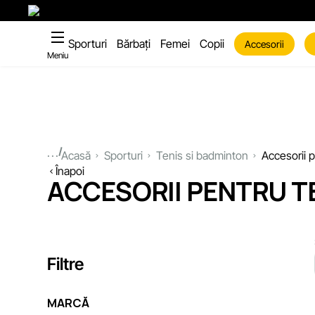
Sporturi
Bărbați
Femei
Copii
Accesorii
Meniu
...
Acasă
Sporturi
Tenis si badminton
Accesorii 
Înapoi
ACCESORII PENTRU T
Filtre
MARCĂ