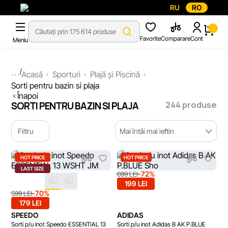
RU
RO
Favorite
Comparare
Cont
Meniu
...
Acasă
Sporturi
Plajă și Piscină
Sorti pentru bazin si plaja
Înapoi
244 produse
SORTI PENTRU BAZIN SI PLAJA
Filtru
Mai întâi mai ieftin
HOT PRICE
HOT PRICE
LAST SIZE
-72%
699 LEI
199 LEI
-70%
599 LEI
179 LEI
SPEEDO
ADIDAS
Sorti p/u inot Speedo ESSENTIAL 13
Sorti p/u inot Adidas B AK P.BLUE