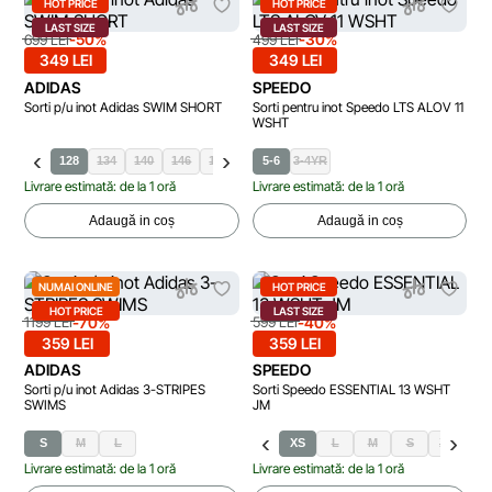
HOT PRICE
HOT PRICE
LAST SIZE
LAST SIZE
-50%
-30%
699 LEI
499 LEI
349 LEI
349 LEI
ADIDAS
SPEEDO
Sorti p/u inot Adidas SWIM SHORT
Sorti pentru inot Speedo LTS ALOV 11
WSHT
128
134
140
146
152
158
5-6
164
3-4YR
Livrare estimată: de la 1 oră
Livrare estimată: de la 1 oră
Adaugă in coș
Adaugă in coș
NUMAI ONLINE
HOT PRICE
HOT PRICE
LAST SIZE
-70%
-40%
1199 LEI
599 LEI
359 LEI
359 LEI
ADIDAS
SPEEDO
Sorti p/u inot Adidas 3-STRIPES
Sorti Speedo ESSENTIAL 13 WSHT
SWIMS
JM
S
M
L
XS
L
M
S
XL
XX
Livrare estimată: de la 1 oră
Livrare estimată: de la 1 oră