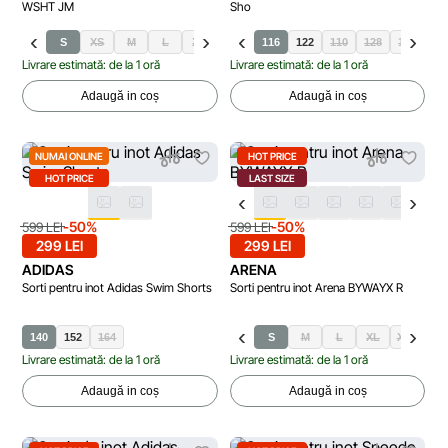
WSHT JM
Sho
S
XS
M
L
XL
XXL
116
122
110
128
134
14
Livrare estimată: de la 1 oră
Livrare estimată: de la 1 oră
Adaugă in coș
Adaugă in coș
NUMAI ONLINE
HOT PRICE
HOT PRICE
LAST SIZE
-50%
-50%
599 LEI
599 LEI
299 LEI
299 LEI
ADIDAS
ARENA
Sorti pentru inot Adidas Swim Shorts
Sorti pentru inot Arena BYWAYX R
140
152
164
S
M
L
XL
XXL
XX
Livrare estimată: de la 1 oră
Livrare estimată: de la 1 oră
Adaugă in coș
Adaugă in coș