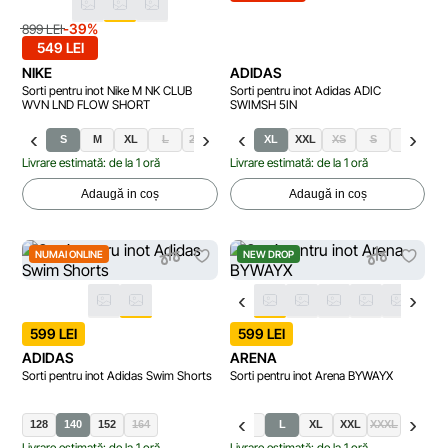
-39%
899 LEI
549 LEI
NIKE
ADIDAS
Sorti pentru inot Nike M NK CLUB
Sorti pentru inot Adidas ADIC
WVN LND FLOW SHORT
SWIMSH 5IN
S
M
XL
L
2XL
XL
XXL
XS
S
M
L
Livrare estimată: de la 1 oră
Livrare estimată: de la 1 oră
Adaugă in coș
Adaugă in coș
NUMAI ONLINE
NEW DROP
599 LEI
599 LEI
ADIDAS
ARENA
Sorti pentru inot Adidas Swim Shorts
Sorti pentru inot Arena BYWAYX
128
140
152
164
S
M
L
XL
XXL
XXXL
Livrare estimată: de la 1 oră
Livrare estimată: de la 1 oră