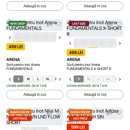
Adaugă in coș
Adaugă in coș
NEW DROP
LAST SIZE
499 LEI
499 LEI
ARENA
ARENA
Sorti pentru inot Arena
Sorti pentru inot Arena
FUNDAMENTALS
FUNDAMENTALS X-SHORT R
S
M
L
XL
XXL
S
M
L
XL
XXL
Livrare estimată: de la 1 oră
Livrare estimată: de la 1 oră
Adaugă in coș
Adaugă in coș
NUMAI ONLINE
NUMAI ONLINE
HOT PRICE
HOT PRICE
-40%
999 LEI
599 LEI