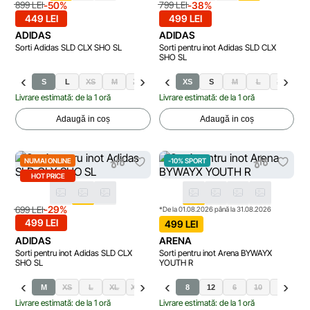
-50%
-38%
899 LEI
799 LEI
449 LEI
499 LEI
ADIDAS
ADIDAS
Sorti Adidas SLD CLX SHO SL
Sorti pentru inot Adidas SLD CLX
SHO SL
S
L
XS
M
XL
XXL
XS
S
M
L
XL
XX
Livrare estimată: de la 1 oră
Livrare estimată: de la 1 oră
Adaugă in coș
Adaugă in coș
NUMAI ONLINE
-10% SPORT
HOT PRICE
-29%
699 LEI
*De la 01.08.2026 până la 31.08.2026
499 LEI
499 LEI
ADIDAS
ARENA
Sorti pentru inot Adidas SLD CLX
Sorti pentru inot Arena BYWAYX
SHO SL
YOUTH R
S
M
XS
L
XL
XXL
XXXL
8
12
6
10
14
Livrare estimată: de la 1 oră
Livrare estimată: de la 1 oră