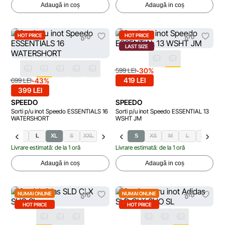
Adaugă in coș
Adaugă in coș
HOT PRICE
HOT PRICE
LAST SIZE
-30%
599 LEI
419 LEI
-43%
699 LEI
399 LEI
SPEEDO
SPEEDO
Sorti p/u inot Speedo ESSENTIALS 16
Sorti p/u inot Speedo ESSENTIAL 13
WATERSHORT
WSHT JM
M
L
XL
S
XXL
S
XS
M
L
XL
XX
Livrare estimată: de la 1 oră
Livrare estimată: de la 1 oră
Adaugă in coș
Adaugă in coș
NUMAI ONLINE
NUMAI ONLINE
HOT PRICE
HOT PRICE