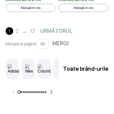
Adaugă in coș
Adaugă in coș
URMĂTORUL
2
13
1
...
Mergeți la pagină
Toate brănd-urile