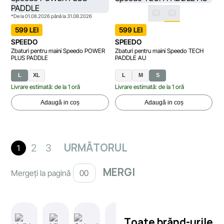
*De la 01.08.2026 până la 31.08.2026
599 LEI
599 LEI
SPEEDO
SPEEDO
Zbaturi pentru maini Speedo POWER
Zbaturi pentru maini Speedo TECH
PLUS PADDLE
PADDLE AU
L
XL
L
M
S
Livrare estimată: de la 1 oră
Livrare estimată: de la 1 oră
Adaugă in coș
Adaugă in coș
URMĂTORUL
2
3
1
Mergeți la pagină
Toate brănd-urile