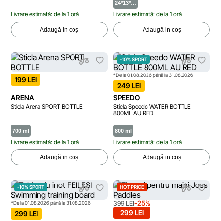
24*13*…
Livrare estimată: de la 1 oră
Livrare estimată: de la 1 oră
Adaugă in coș
Adaugă in coș
-10% SPORT
*De la 01.08.2026 până la 31.08.2026
199 LEI
249 LEI
ARENA
SPEEDO
Sticla Arena SPORT BOTTLE
Sticla Speedo WATER BOTTLE
800ML AU RED
700 ml
800 ml
Livrare estimată: de la 1 oră
Livrare estimată: de la 1 oră
Adaugă in coș
Adaugă in coș
-10% SPORT
HOT PRICE
-25%
399 LEI
*De la 01.08.2026 până la 31.08.2026
299 LEI
299 LEI