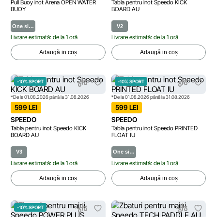
Pull Buoy inot Arena OPEN WATER
Tabla pentru inot Speedo KICK
BUOY
BOARD AU
One si…
V2
Livrare estimată: de la 1 oră
Livrare estimată: de la 1 oră
Adaugă in coș
Adaugă in coș
-10% SPORT
-10% SPORT
*De la 01.08.2026 până la 31.08.2026
*De la 01.08.2026 până la 31.08.2026
599 LEI
599 LEI
SPEEDO
SPEEDO
Tabla pentru inot Speedo KICK
Tabla pentru inot Speedo PRINTED
BOARD AU
FLOAT IU
V3
One si…
Livrare estimată: de la 1 oră
Livrare estimată: de la 1 oră
Adaugă in coș
Adaugă in coș
-10% SPORT