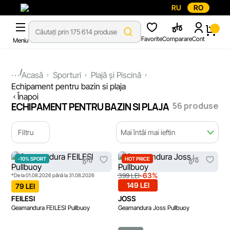
RU
RO
Favorite
Comparare
Cont
Meniu
...
Acasă
Sporturi
Plajă și Piscină
Echipament pentru bazin si plaja
Înapoi
56 produse
ECHIPAMENT PENTRU BAZIN SI PLAJA
Filtru
Mai întâi mai ieftin
-10% SPORT
HOT PRICE
-63%
399 LEI
*De la 01.08.2026 până la 31.08.2026
149 LEI
79 LEI
FEILESI
JOSS
Geamandura FEILESI Pullbuoy
Geamandura Joss Pullbuoy