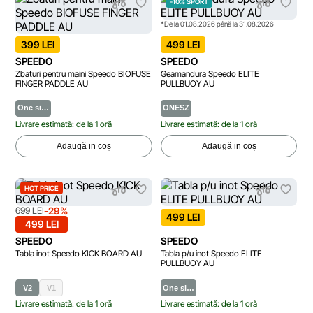
-10% SPORT
*De la 01.08.2026 până la 31.08.2026
399 LEI
499 LEI
SPEEDO
SPEEDO
Zbaturi pentru maini Speedo BIOFUSE
Geamandura Speedo ELITE
FINGER PADDLE AU
PULLBUOY AU
One si…
ONESZ
Livrare estimată: de la 1 oră
Livrare estimată: de la 1 oră
Adaugă in coș
Adaugă in coș
HOT PRICE
-29%
699 LEI
499 LEI
499 LEI
SPEEDO
SPEEDO
Tabla inot Speedo KICK BOARD AU
Tabla p/u inot Speedo ELITE
PULLBUOY AU
V2
V1
One si…
Livrare estimată: de la 1 oră
Livrare estimată: de la 1 oră