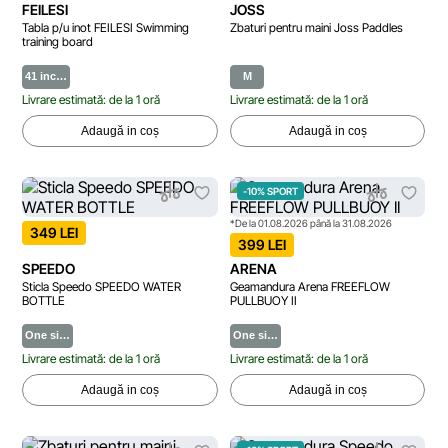
FEILESI
JOSS
Tabla p/u inot FEILESI Swimming
Zbaturi pentru maini Joss Paddles
training board
41 inc…
M
Livrare estimată: de la 1 oră
Livrare estimată: de la 1 oră
Adaugă in coș
Adaugă in coș
-10% SPORT
*De la 01.08.2026 până la 31.08.2026
349 LEI
399 LEI
SPEEDO
ARENA
Sticla Speedo SPEEDO WATER
Geamandura Arena FREEFLOW
BOTTLE
PULLBUOY II
One si…
One si…
Livrare estimată: de la 1 oră
Livrare estimată: de la 1 oră
Adaugă in coș
Adaugă in coș