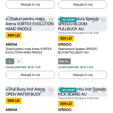
Adaugă in coș
Adaugă in coș
-10% SPORT
*De la 01.08.2026 până la 31.08.2026
499 LEI
599 LEI
ARENA
SPEEDO
Zbaturi pentru maini Arena VORTEX
Geamandura Speedo SPEEDO
EVOLUTION HAND PADDLE
BLOOM PULLBUOY AU
L
M
One si…
Livrare estimată: de la 1 oră
Livrare estimată: de la 1 oră
Adaugă in coș
Adaugă in coș
-10% SPORT
*De la 01.08.2026 până la 31.08.2026
599 LEI
599 LEI
ARENA
SPEEDO