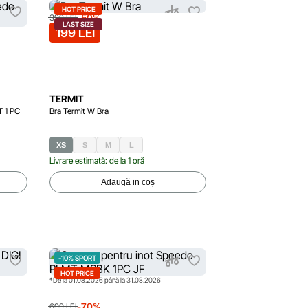
HOT PRICE
-50%
399 LEI
LAST SIZE
199 LEI
TERMIT
T 1 PC
Bra Termit W Bra
XS
S
M
L
Livrare estimată: de la 1 oră
Adaugă in coș
-10% SPORT
HOT PRICE
*De la 01.08.2026 până la 31.08.2026
-70%
699 LEI