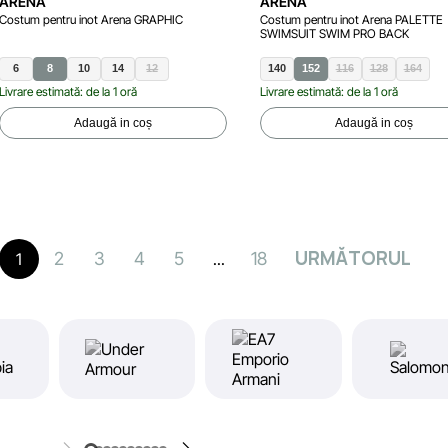
ARENA
ARENA
Costum pentru inot Arena GRAPHIC
Costum pentru inot Arena PALETTE
SWIMSUIT SWIM PRO BACK
6
8
10
14
12
140
152
116
128
164
Livrare estimată: de la 1 oră
Livrare estimată: de la 1 oră
Adaugă in coș
Adaugă in coș
URMĂTORUL
2
3
4
5
18
1
...