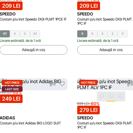
209 LEI
209 LEI
SPEEDO
SPEEDO
Costum p/u inot Speedo DIGI PLMT 1PCE IF
Costum p/u inot Speedo DIGI PLMT
1PC IF
4Y
6
5
3Y
4
5
6
2
3
Livrare estimată: de la 1 oră
Livrare estimată: de la 1 oră
Adaugă in coș
Adaugă in coș
HOT PRICE
HOT PRICE
LAST SIZE
-69%
799 LEI
249 LEI
-60%
699 LEI
279 LEI
ADIDAS
SPEEDO
Costum p/u inot Adidas BIG LOGO SUIT
Costum p/u inot Speedo DIGI PLMT
1PC IF