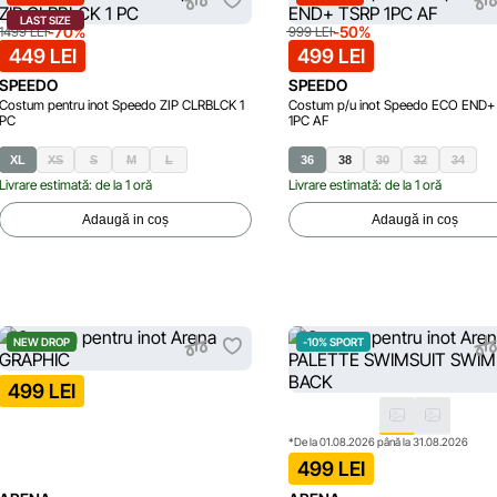
LAST SIZE
-70%
-50%
1499 LEI
999 LEI
449 LEI
499 LEI
SPEEDO
SPEEDO
Costum pentru inot Speedo ZIP CLRBLCK 1
Costum p/u inot Speedo ECO END+
PC
1PC AF
XL
XS
S
M
L
36
38
30
32
34
Livrare estimată: de la 1 oră
Livrare estimată: de la 1 oră
Adaugă in coș
Adaugă in coș
NEW DROP
-10% SPORT
499 LEI
*De la 01.08.2026 până la 31.08.2026
499 LEI