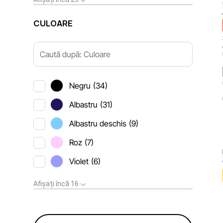
СULOARE
Negru
(34)
Albastru
(31)
Albastru deschis
(9)
Roz
(7)
Violet
(6)
Afișați încă 16