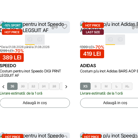
-10% SPORT
HOT PRICE
HOT PRICE
LAST SIZE
-70%
1399 LEI
*De la 01.08.2026 până la 31.08.2026
-70%
1299 LEI
419 LEI
389 LEI
SPEEDO
ADIDAS
Costum pentru inot Speedo DIGI PRNT
Costum p/u inot Adidas BARS AOP B
LEGSUIT AF
36
30
32
34
38
40
XS
S
M
L
XL
Livrare estimată: de la 1 oră
Livrare estimată: de la 1 oră
Adaugă in coș
Adaugă in coș
HOT PRICE
HOT PRICE