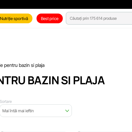
Nutriție sportivă
Best price
 pentru bazin si plaja
TRU BAZIN SI PLAJA
Sortare
Mai întâi mai ieftin