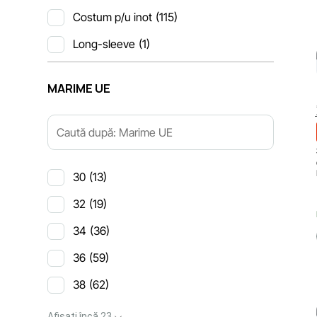
Costum p/u inot
(115)
Long-sleeve
(1)
MARIME UE
30
(13)
32
(19)
34
(36)
36
(59)
38
(62)
Afișați încă 23