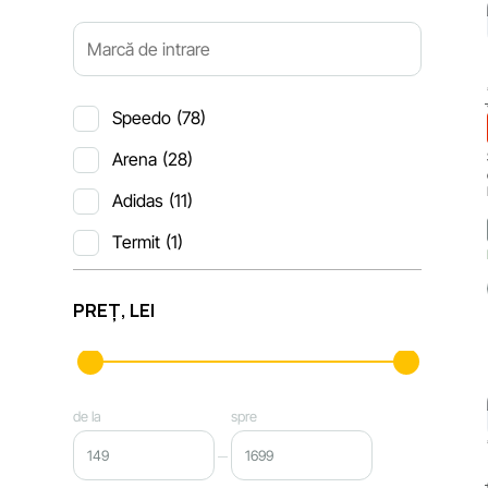
Speedo
(78)
Arena
(28)
Adidas
(11)
Termit
(1)
PREȚ, LEI
de la
spre