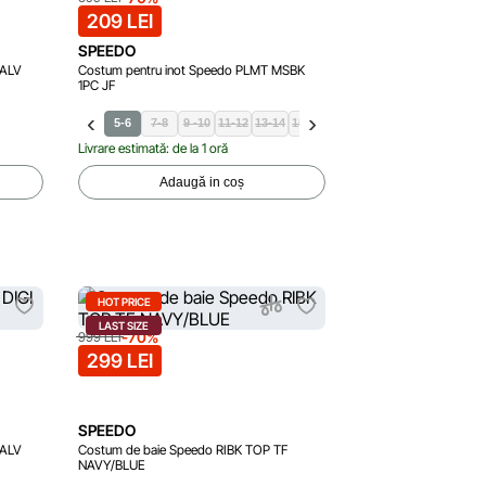
209 LEI
SPEEDO
 ALV
Costum pentru inot Speedo PLMT MSBK
1PC JF
5-6
7-8
9 -10
11-12
13-14
15-16
Livrare estimată: de la 1 oră
Adaugă in coș
HOT PRICE
LAST SIZE
-70%
999 LEI
299 LEI
SPEEDO
 ALV
Costum de baie Speedo RIBK TOP TF
NAVY/BLUE