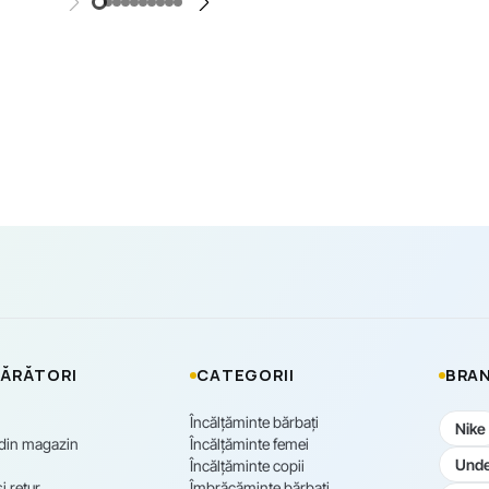
ĂRĂTORI
CATEGORII
BRAN
Încălțăminte bărbați
Nike
 din magazin
Încălțăminte femei
Unde
Încălțăminte copii
i retur
Îmbrăcăminte bărbați