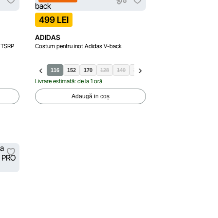
499 LEI
ADIDAS
 TSRP
Costum pentru inot Adidas V-back
116
152
170
128
140
164
Livrare estimată: de la 1 oră
Adaugă in coș