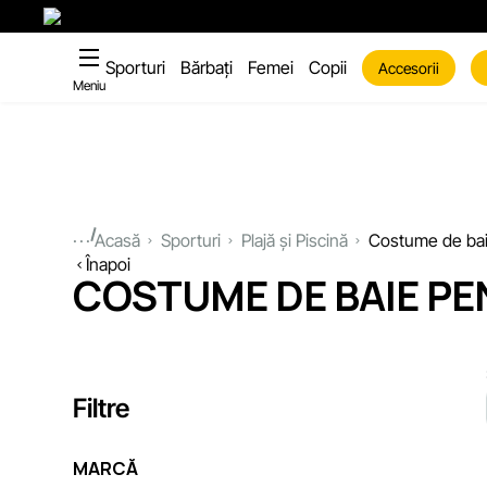
Sporturi
Bărbați
Femei
Copii
Accesorii
Meniu
...
Acasă
Sporturi
Plajă și Piscină
Costume de baie
Înapoi
COSTUME DE BAIE PEN
Filtre
MARCĂ