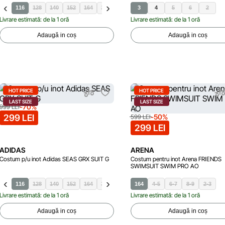
116
128
140
152
164
170
3
4
5
6
2
Livrare estimată: de la 1 oră
Livrare estimată: de la 1 oră
Adaugă in coș
Adaugă in coș
HOT PRICE
HOT PRICE
LAST SIZE
LAST SIZE
-70%
999 LEI
299 LEI
-50%
599 LEI
299 LEI
ADIDAS
ARENA
Costum p/u inot Adidas SEAS GRX SUIT G
Costum pentru inot Arena FRIENDS
SWIMSUIT SWIM PRO AO
116
128
140
152
164
170
164
4-5
6-7
8-9
2-3
Livrare estimată: de la 1 oră
Livrare estimată: de la 1 oră
Adaugă in coș
Adaugă in coș