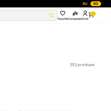
RU
RO
Favorite
Comparare
Cont
352 produse