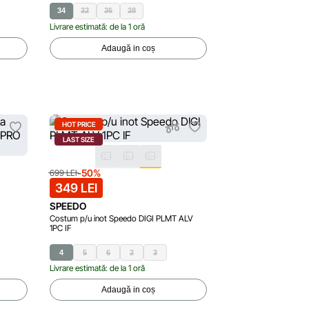
34
32
36
38
Livrare estimată: de la 1 oră
Adaugă in coș
HOT PRICE
LAST SIZE
-50%
699 LEI
349 LEI
SPEEDO
Costum p/u inot Speedo DIGI PLMT ALV
1PC IF
4
5
6
2
3
Livrare estimată: de la 1 oră
Adaugă in coș