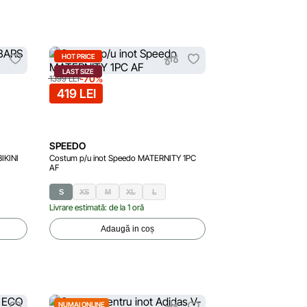
HOT PRICE
LAST SIZE
-70%
1399 LEI
419 LEI
SPEEDO
IKINI
Costum p/u inot Speedo MATERNITY 1PC
AF
S
XS
M
XL
L
Livrare estimată: de la 1 oră
Adaugă in coș
NUMAI ONLINE