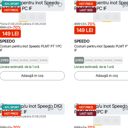
-10% SPORT
HOT PRICE
HOT PRICE
LAST SIZE
-70%
499 LEI
*De la 01.08.2026 până la 31.08.2026
-70%
499 LEI
149 LEI
149 LEI
SPEEDO
SPEEDO
Costum pentru inot Speedo PLMT PT 1 PC
Costum pentru inot Speedo PLMT P
IF
IF
2YRS
4YRS
5YRS
6YRS
3YRS
2YRS
4YRS
5YRS
6YRS
3YRS
Livrare estimată: de la 1 oră
Livrare estimată: de la 1 oră
Adaugă in coș
Adaugă in coș
-10% SPORT
HOT PRICE
HOT PRICE
LAST SIZE
*De la 01.08.2026 până la 31.08.2026
-70%
-70%
699 LEI
699 LEI