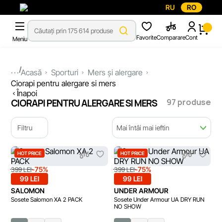
RU
RO
Favorite
Comparare
Cont
Meniu
...
Acasă
Sporturi
Mers și alergare
Ciorapi pentru alergare si mers
Înapoi
97 produse
CIORAPI PENTRU ALERGARE SI MERS
Filtru
Mai întâi mai ieftin
HOT PRICE
HOT PRICE
-75%
-75%
399 LEI
399 LEI
99 LEI
99 LEI
SALOMON
UNDER ARMOUR
Sosete Salomon XA 2 PACK
Sosete Under Armour UA DRY RUN
NO SHOW