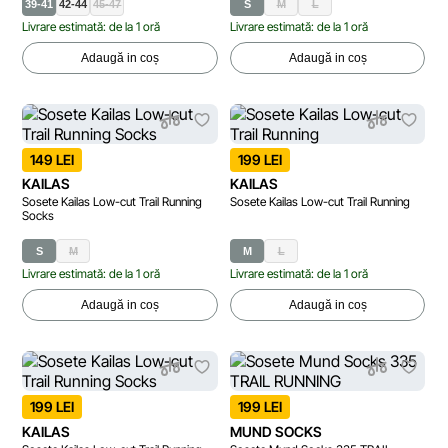
39-41
42-44
45-47
S
M
L
Livrare estimată: de la 1 oră
Livrare estimată: de la 1 oră
Adaugă in coș
Adaugă in coș
149 LEI
199 LEI
KAILAS
KAILAS
Sosete Kailas Low-cut Trail Running
Sosete Kailas Low-cut Trail Running
Socks
S
M
M
L
Livrare estimată: de la 1 oră
Livrare estimată: de la 1 oră
Adaugă in coș
Adaugă in coș
199 LEI
199 LEI
KAILAS
MUND SOCKS