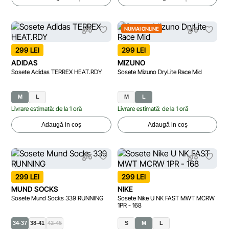
NUMAI ONLINE
299 LEI
299 LEI
ADIDAS
MIZUNO
Sosete Adidas TERREX HEAT.RDY
Sosete Mizuno DryLite Race Mid
M
L
M
L
Livrare estimată: de la 1 oră
Livrare estimată: de la 1 oră
Adaugă in coș
Adaugă in coș
299 LEI
299 LEI
MUND SOCKS
NIKE
Sosete Mund Socks 339 RUNNING
Sosete Nike U NK FAST MWT MCRW
1PR - 168
34-37
38-41
42-45
S
M
L