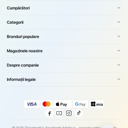
Cumpărători
Categorii
Branduri populare
Magazinele noastre
Despre companie
Informații legale
VISA
Pay
mia
Pay
© 2026 "Sportlandia". Sportlandia Moldova - magazin online de articole