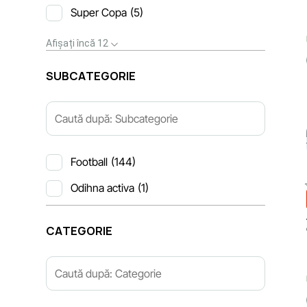
Super Copa
(5)
27
28
29
Afișați încă 12
SUBCATEGORIE
Football
(144)
Odihna activa
(1)
CATEGORIE