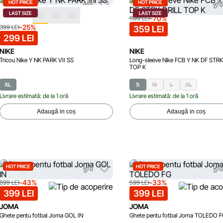
HOT PRICE
HOT PRICE
LAST SIZE
LAST SIZE
-70%
1199 LEI
-25%
399 LEI
359 LEI
299 LEI
NIKE
NIKE
Tricou Nike Y NK PARK VII SS
Long-sleeve Nike FCB Y NK DF STRK
TOP K
XL
S
M
L
XL
Livrare estimată: de la 1 oră
Livrare estimată: de la 1 oră
Adaugă in coș
Adaugă in coș
HOT PRICE
HOT PRICE
-43%
-33%
699 LEI
599 LEI
399 LEI
399 LEI
JOMA
JOMA
Ghete pentu fotbal Joma GOL IN
Ghete pentu fotbal Joma TOLEDO F