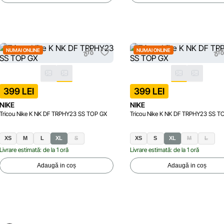
NUMAI ONLINE
NUMAI ONLINE
399 LEI
399 LEI
NIKE
NIKE
Tricou Nike K NK DF TRPHY23 SS TOP GX
Tricou Nike K NK DF TRPHY23 SS T
XS
M
L
XL
S
XS
S
XL
M
L
Livrare estimată: de la 1 oră
Livrare estimată: de la 1 oră
Adaugă in coș
Adaugă in coș