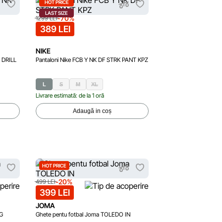
HOT PRICE
LAST SIZE
-70%
1299 LEI
389 LEI
NIKE
 DRILL
Pantaloni Nike FCB Y NK DF STRK PANT KPZ
L
S
M
XL
Livrare estimată: de la 1 oră
Adaugă in coș
HOT PRICE
-20%
499 LEI
399 LEI
JOMA
G
Ghete pentu fotbal Joma TOLEDO IN