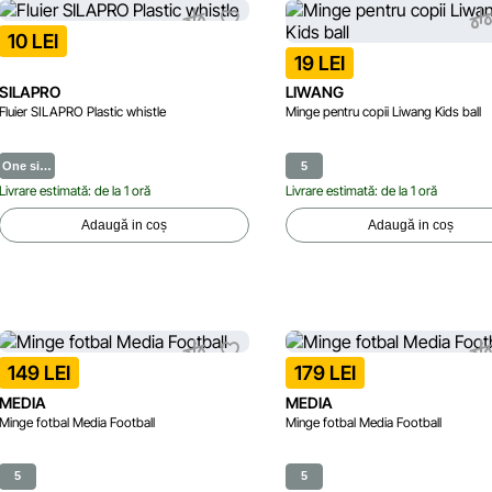
10 LEI
19 LEI
SILAPRO
LIWANG
Fluier SILAPRO Plastic whistle
Minge pentru copii Liwang Kids ball
One si…
5
Livrare estimată: de la 1 oră
Livrare estimată: de la 1 oră
Adaugă in coș
Adaugă in coș
149 LEI
179 LEI
MEDIA
MEDIA
Minge fotbal Media Football
Minge fotbal Media Football
5
5