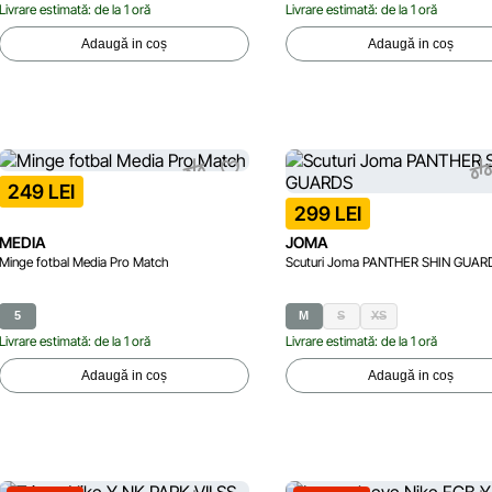
Livrare estimată: de la 1 oră
Livrare estimată: de la 1 oră
Adaugă in coș
Adaugă in coș
249 LEI
299 LEI
MEDIA
JOMA
Minge fotbal Media Pro Match
Scuturi Joma PANTHER SHIN GUAR
5
M
S
XS
Livrare estimată: de la 1 oră
Livrare estimată: de la 1 oră
Adaugă in coș
Adaugă in coș