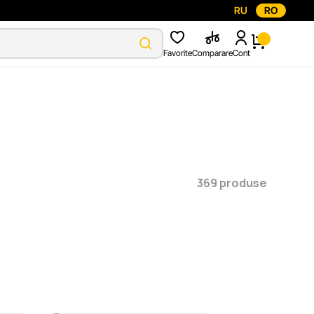
RU
RO
Favorite
Comparare
Cont
369 produse