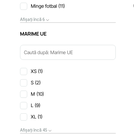
Minge fotbal
(11)
Afișați încă 6
MARIME UE
XS
(1)
S
(2)
M
(10)
L
(9)
XL
(1)
Afișați încă 45