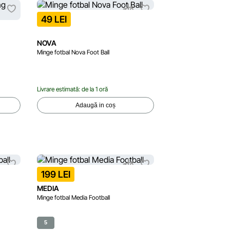
49 LEI
NOVA
Minge fotbal Nova Foot Ball
Livrare estimată: de la 1 oră
Adaugă in coș
199 LEI
MEDIA
Minge fotbal Media Football
5