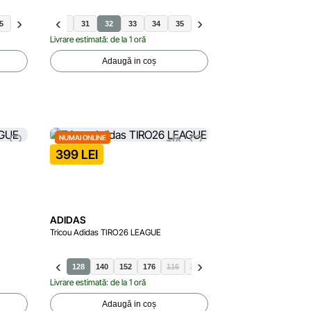
5
30
31
32
33
34
35
Livrare estimată: de la 1 oră
Adaugă in coș
NUMAI ONLINE
399 LEI
ADIDAS
Tricou Adidas TIRO26 LEAGUE
128
140
152
176
116
164
Livrare estimată: de la 1 oră
Adaugă in coș