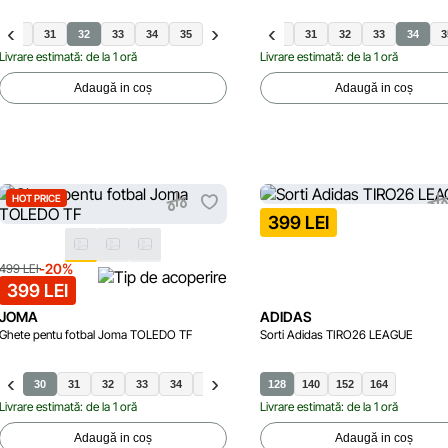
30
31
32
33
34
35
30
31
32
33
34
3
Livrare estimată: de la 1 oră
Livrare estimată: de la 1 oră
Adaugă in coș
Adaugă in coș
HOT PRICE
399 LEI
-20%
499 LEI
399 LEI
JOMA
ADIDAS
Ghete pentu fotbal Joma TOLEDO TF
Sorti Adidas TIRO26 LEAGUE
30
31
32
33
34
35
128
140
152
164
Livrare estimată: de la 1 oră
Livrare estimată: de la 1 oră
Adaugă in coș
Adaugă in coș