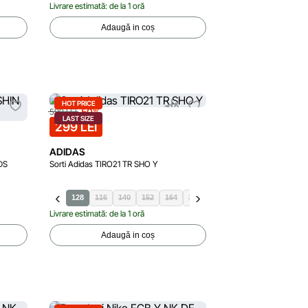
Livrare estimată: de la 1 oră
Adaugă in coș
HOT PRICE
-50%
599 LEI
LAST SIZE
299 LEI
ADIDAS
DS
Sorti Adidas TIRO21 TR SHO Y
128
116
140
152
164
176
Livrare estimată: de la 1 oră
Adaugă in coș