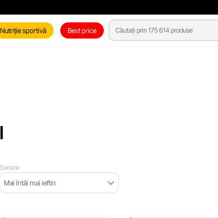
Nutriție sportivă
Best price
I
Sortare
Mai întâi mai ieftin