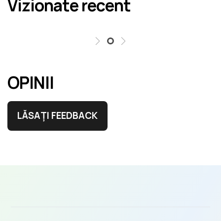
Vizionate recent
erori în cel mai scurt termen rezonabil.
OPINII
LĂSAȚI FEEDBACK