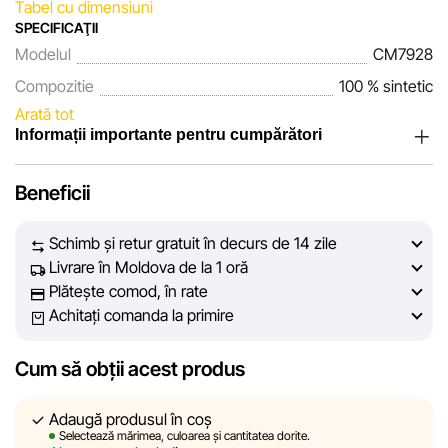
Tabel cu dimensiuni
SPECIFICAŢII
Modelul
CM7928
Compozitie
100 % sintetic
Arată tot
Informații importante pentru cumpărători
Noi, echipa rețelei de magazine Sportlandia, apreciem
Beneficii
încrederea clienților noștri. În fiecare zi depunem eforturi
pentru ca informațiile despre produsele și serviciile
Schimb și retur gratuit în decurs de 14 zile
prezentate pe site să fie cât mai complete, obiective și
Livrare în Moldova de la 1 oră
actuale. Scopul nostru este să vă oferim informații corecte și
Plătește comod, în rate
veridice, pentru ca dvs. să puteți lua cea mai bună decizie
Achitați comanda la primire
de cumpărare.
Cum să obții acest produs
Cu toate acestea, în ciuda controlului constant, Sportlandia
nu poate garanta acuratețea absolută a tuturor datelor
afișate pe site, din cauza unor posibile erori tehnice sau
Adaugă produsul în coș
Selectează mărimea, culoarea și cantitatea dorite.
disfuncționalități. De asemenea, nu ne asumăm