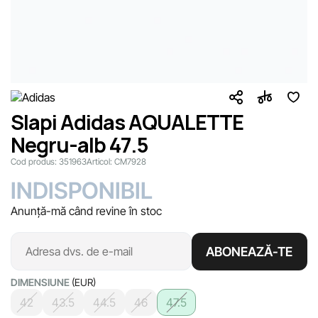
Slapi Adidas AQUALETTE
Negru-alb 47.5
Cod produs:
351963
Articol:
CM7928
INDISPONIBIL
Anunță-mă când revine în stoc
ABONEAZĂ-TE
DIMENSIUNE
(EUR)
42
43.5
44.5
46
47.5