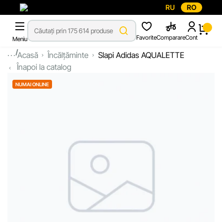
RU
RO
Favorite
Comparare
Cont
Meniu
...
Acasă
Încălțăminte
Slapi Adidas AQUALETTE
Înapoi la catalog
NUMAI ONLINE