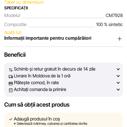
Tabel cu dimensiuni
SPECIFICAŢII
Modelul
CM7928
Compozitie
100 % sintetic
Arată tot
Informații importante pentru cumpărători
Noi, echipa rețelei de magazine Sportlandia, apreciem
Beneficii
încrederea clienților noștri. În fiecare zi depunem eforturi
pentru ca informațiile despre produsele și serviciile
Schimb și retur gratuit în decurs de 14 zile
prezentate pe site să fie cât mai complete, obiective și
Livrare în Moldova de la 1 oră
actuale. Scopul nostru este să vă oferim informații corecte și
Plătește comod, în rate
veridice, pentru ca dvs. să puteți lua cea mai bună decizie
Achitați comanda la primire
de cumpărare.
Cum să obții acest produs
Cu toate acestea, în ciuda controlului constant, Sportlandia
nu poate garanta acuratețea absolută a tuturor datelor
afișate pe site, din cauza unor posibile erori tehnice sau
Adaugă produsul în coș
Selectează mărimea, culoarea și cantitatea dorite.
disfuncționalități. De asemenea, nu ne asumăm