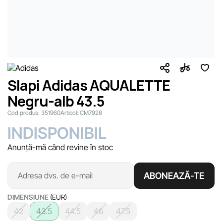
Slapi Adidas AQUALETTE
Negru-alb 43.5
Cod produs:
351960
Articol:
CM7928
INDISPONIBIL
Anunță-mă când revine în stoc
ABONEAZĂ-TE
DIMENSIUNE
(EUR)
42
43.5
44.5
46
47.5