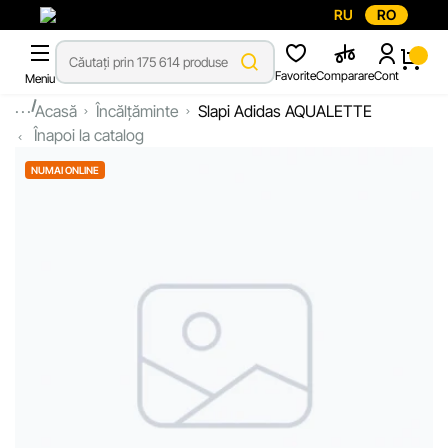
RU
RO
Favorite
Comparare
Cont
Meniu
...
Acasă
Încălțăminte
Slapi Adidas AQUALETTE
Înapoi la catalog
NUMAI ONLINE