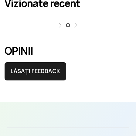
Vizionate recent
erori în cel mai scurt termen rezonabil.
OPINII
LĂSAȚI FEEDBACK