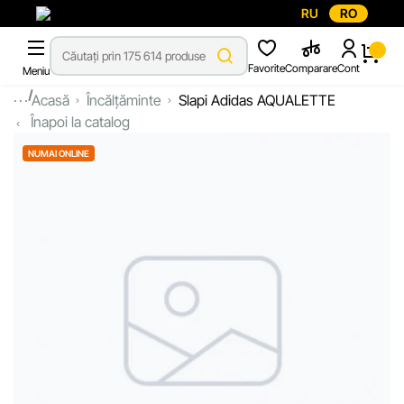
RU
RO
Favorite
Comparare
Cont
Meniu
...
Acasă
Încălțăminte
Slapi Adidas AQUALETTE
Înapoi la catalog
NUMAI ONLINE