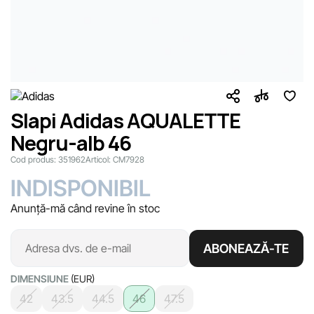
Slapi Adidas AQUALETTE
Negru-alb 46
Cod produs:
351962
Articol:
CM7928
INDISPONIBIL
Anunță-mă când revine în stoc
ABONEAZĂ-TE
DIMENSIUNE
(EUR)
42
43.5
44.5
46
47.5