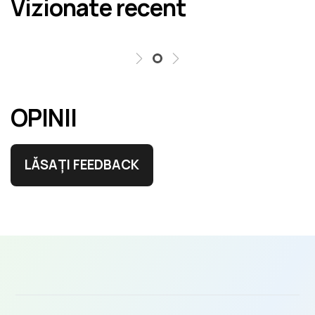
Vizionate recent
erori în cel mai scurt termen rezonabil.
OPINII
LĂSAȚI FEEDBACK