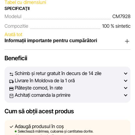
Tabel cu dimensiuni
SPECIFICAŢII
Modelul
CM7928
Compozitie
100 % sintetic
Arată tot
Informații importante pentru cumpărători
Noi, echipa rețelei de magazine Sportlandia, apreciem
Beneficii
încrederea clienților noștri. În fiecare zi depunem eforturi
pentru ca informațiile despre produsele și serviciile
Schimb și retur gratuit în decurs de 14 zile
prezentate pe site să fie cât mai complete, obiective și
Livrare în Moldova de la 1 oră
actuale. Scopul nostru este să vă oferim informații corecte și
Plătește comod, în rate
veridice, pentru ca dvs. să puteți lua cea mai bună decizie
Achitați comanda la primire
de cumpărare.
Cum să obții acest produs
Cu toate acestea, în ciuda controlului constant, Sportlandia
nu poate garanta acuratețea absolută a tuturor datelor
afișate pe site, din cauza unor posibile erori tehnice sau
Adaugă produsul în coș
Selectează mărimea, culoarea și cantitatea dorite.
disfuncționalități. De asemenea, nu ne asumăm