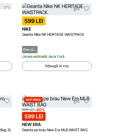
599 LEI
NIKE
Geanta Nike NK HERITAGE WAISTPACK
One si…
Livrare estimată: de la 1 oră
Adaugă in coș
HOT PRICE
-40%
999 LEI
599 LEI
NEW ERA
 Bag 3L
Geanta pe brau New Era MLB WAIST BAG