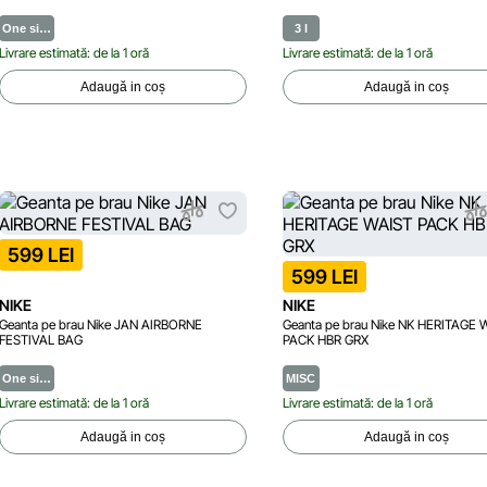
One si…
3 l
Livrare estimată: de la 1 oră
Livrare estimată: de la 1 oră
Adaugă in coș
Adaugă in coș
599 LEI
599 LEI
NIKE
NIKE
Geanta pe brau Nike JAN AIRBORNE
Geanta pe brau Nike NK HERITAGE 
FESTIVAL BAG
PACK HBR GRX
One si…
MISC
Livrare estimată: de la 1 oră
Livrare estimată: de la 1 oră
Adaugă in coș
Adaugă in coș