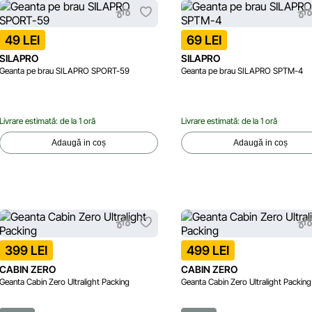
49 LEI
69 LEI
SILAPRO
SILAPRO
Geanta pe brau SILAPRO SPORT-59
Geanta pe brau SILAPRO SPTM-4
Livrare estimată: de la 1 oră
Livrare estimată: de la 1 oră
Adaugă in coș
Adaugă in coș
399 LEI
499 LEI
CABIN ZERO
CABIN ZERO
Geanta Cabin Zero Ultralight Packing
Geanta Cabin Zero Ultralight Packing