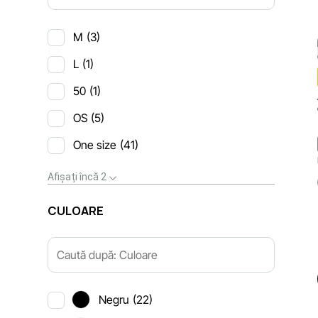
M
(3)
L
(1)
50
(1)
OS
(5)
One size
(41)
Afișați încă 2
СULOARE
Negru
(22)