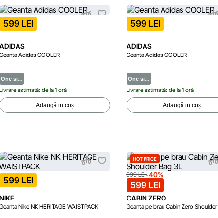
599 LEI
599 LEI
ADIDAS
ADIDAS
Geanta Adidas COOLER
Geanta Adidas COOLER
One si…
One si…
Livrare estimată: de la 1 oră
Livrare estimată: de la 1 oră
Adaugă in coș
Adaugă in coș
HOT PRICE
-40%
999 LEI
599 LEI
599 LEI
NIKE
CABIN ZERO
Geanta Nike NK HERITAGE WAISTPACK
Geanta pe brau Cabin Zero Shoulder