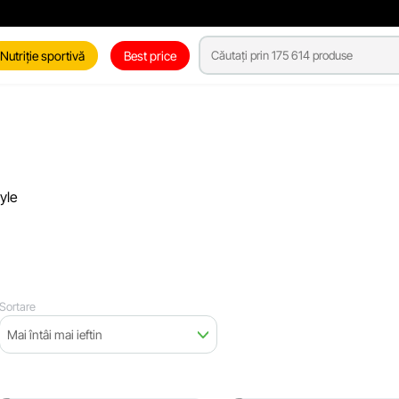
Nutriție sportivă
Best price
yle
Sortare
Mai întâi mai ieftin