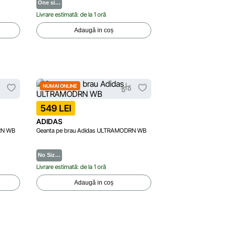
One si…
Livrare estimată: de la 1 oră
Adaugă in coș
NUMAI ONLINE
549 LEI
ADIDAS
RN WB
Geanta pe brau Adidas ULTRAMODRN WB
No Siz…
Livrare estimată: de la 1 oră
Adaugă in coș