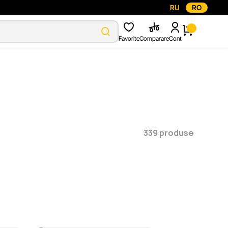
RU
RO
Favorite
Comparare
Cont
339 produse