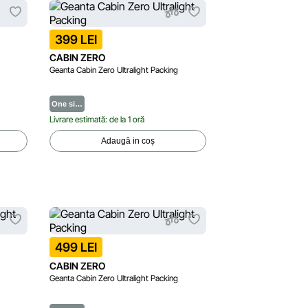
399 LEI
CABIN ZERO
Geanta Cabin Zero Ultralight Packing
One si…
Livrare estimată: de la 1 oră
Adaugă in coș
499 LEI
CABIN ZERO
Geanta Cabin Zero Ultralight Packing