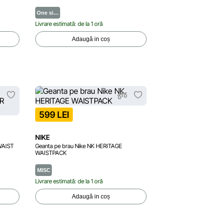
One si…
Livrare estimată: de la 1 oră
Adaugă in coș
599 LEI
NIKE
WAIST
Geanta pe brau Nike NK HERITAGE
WAISTPACK
MISC
Livrare estimată: de la 1 oră
Adaugă in coș