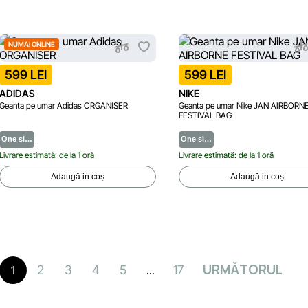
NUMAI ONLINE
599 LEI
599 LEI
ADIDAS
NIKE
Geanta pe umar Adidas ORGANISER
Geanta pe umar Nike JAN AIRBORN
FESTIVAL BAG
One si…
One si…
Livrare estimată: de la 1 oră
Livrare estimată: de la 1 oră
Adaugă in coș
Adaugă in coș
URMĂTORUL
2
3
4
5
17
1
...