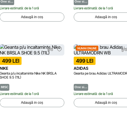
One si…
One si…
Livrare estimată: de la 1 oră
Livrare estimată: de la 1 oră
Adaugă in coș
Adaugă in coș
NUMAI ONLINE
499 LEI
499 LEI
NIKE
ADIDAS
Geanta p/u incaltaminte Nike NK BRSLA
Geanta pe brau Adidas ULTRAMOD
SHOE 9.5 (11L)
MISC
One si…
Livrare estimată: de la 1 oră
Livrare estimată: de la 1 oră
Adaugă in coș
Adaugă in coș