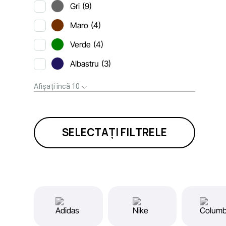
Gri
(9)
Maro
(4)
Verde
(4)
Albastru
(3)
Afișați încă 10
SELECTAȚI FILTRELE