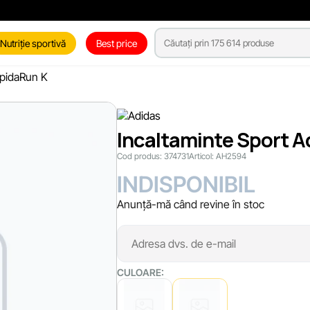
Nutriție sportivă
Best price
apidaRun K
Incaltaminte Sport A
Cod produs:
374731
Articol:
AH2594
INDISPONIBIL
Anunță-mă când revine în stoc
CULOARE: