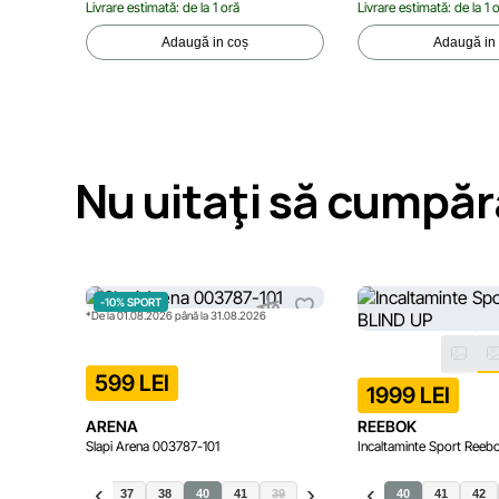
Livrare estimată: de la 1 oră
Livrare estimată: de la 1 
Adaugă in coș
Adaugă in
Nu uitaţi să cumpăr
-10% SPORT
*De la 01.08.2026 până la 31.08.2026
599 LEI
1999 LEI
ARENA
REEBOK
Slapi Arena 003787-101
Incaltaminte Sport Ree
36
37
38
40
41
39
40
41
42