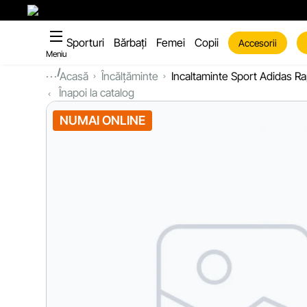
Sporturi
Bărbați
Femei
Copii
Accesorii
Meniu
...
Acasă
Încălțăminte
Incaltaminte Sport Adidas R
Înapoi la catalog
NUMAI ONLINE