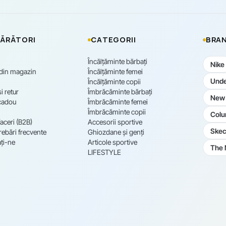
ĂRĂTORI
CATEGORII
BRAN
Încălțăminte bărbați
Nike
 din magazin
Încălțăminte femei
Unde
Încălțăminte copii
i retur
Îmbrăcăminte bărbați
New 
cadou
Îmbrăcăminte femei
Îmbrăcăminte copii
Colu
aceri (B2B)
Accesorii sportive
Skec
rebări frecvente
Ghiozdane și genți
ți-ne
Articole sportive
The 
LIFESTYLE