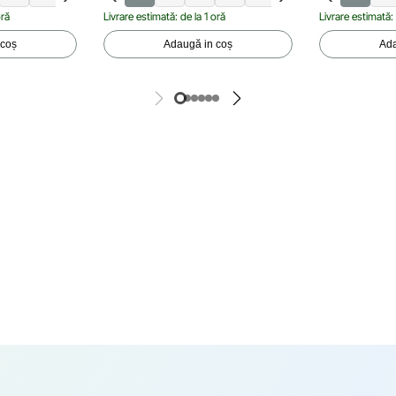
oră
Livrare estimată: de la 1 oră
Livrare estimată: 
 coș
Adaugă in coș
Ada