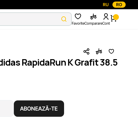
RU
RO
Favorite
Comparare
Cont
didas RapidaRun K Grafit 38.5
ABONEAZĂ-TE