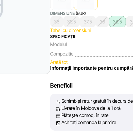
DIMENSIUNE
(EUR)
36
36.5
37.5
38
38.5
3
Tabel cu dimensiuni
SPECIFICAŢII
Modelul
Compozitie
Arată tot
Informații importante pentru cumpără
Noi, echipa rețelei de magazine Sportland
Beneficii
fiecare zi depunem eforturi pentru ca inf
prezentate pe site să fie cât mai complet
Schimb și retur gratuit în decurs de
vă oferim informații corecte și veridice,
Livrare în Moldova de la 1 oră
decizie de cumpărare.
Plătește comod, în rate
Achitați comanda la primire
Cu toate acestea, în ciuda controlului c
acuratețea absolută a tuturor datelor afiș