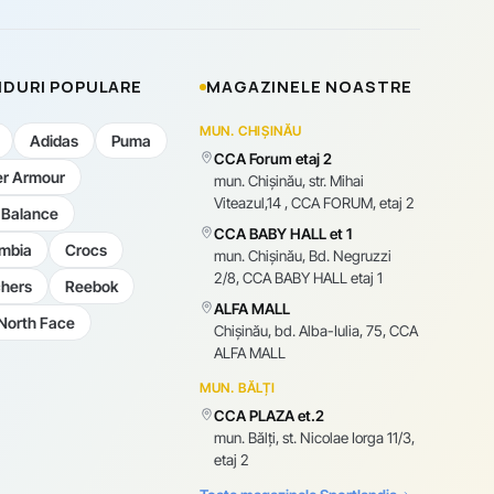
DURI POPULARE
MAGAZINELE NOASTRE
MUN. CHIȘINĂU
Adidas
Puma
CCA Forum etaj 2
r Armour
mun. Chişinău, str. Mihai
Viteazul,14 , CCA FORUM, etaj 2
Balance
CCA BABY HALL et 1
mbia
Crocs
mun. Chişinău, Bd. Negruzzi
2/8, CCA BABY HALL etaj 1
hers
Reebok
ALFA MALL
North Face
Chișinău, bd. Alba-Iulia, 75, CCA
ALFA MALL
MUN. BĂLȚI
CCA PLAZA et.2
mun. Bălți, st. Nicolae Iorga 11/3,
etaj 2