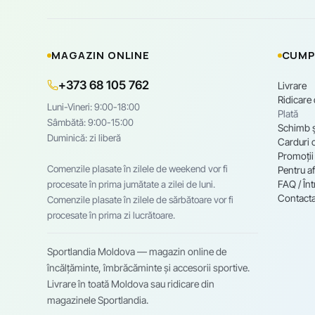
MAGAZIN ONLINE
CUMP
+373 68 105 762
Livrare
Ridicare
Luni-Vineri: 9:00-18:00
Plată
Sâmbătă: 9:00-15:00
Schimb ș
Duminică: zi liberă
Carduri 
Promoții
Comenzile plasate în zilele de weekend vor fi
Pentru af
FAQ / Înt
procesate în prima jumătate a zilei de luni.
Contacta
Comenzile plasate în zilele de sărbătoare vor fi
procesate în prima zi lucrătoare.
Sportlandia Moldova — magazin online de
încălțăminte, îmbrăcăminte și accesorii sportive.
Livrare în toată Moldova sau ridicare din
magazinele Sportlandia.