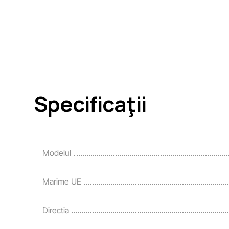
Specificaţii
Modelul
Marime UE
Directia