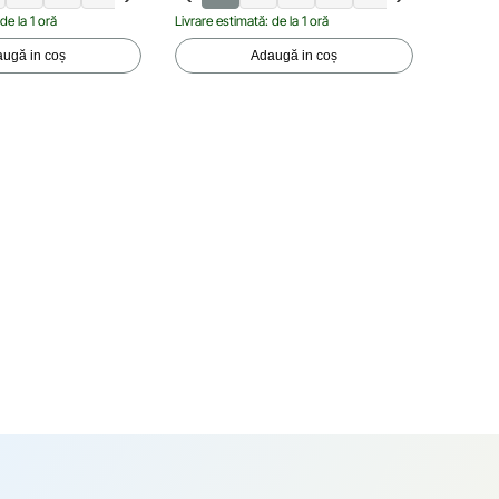
de la 1 oră
Livrare estimată: de la 1 oră
Livrare e
ugă in coș
Adaugă in coș