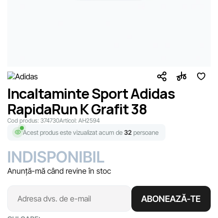
Incaltaminte Sport Adidas
RapidaRun K Grafit 38
Cod produs:
374730
Articol:
AH2594
Acest produs este vizualizat acum de
32
persoane
INDISPONIBIL
Anunță-mă când revine în stoc
ABONEAZĂ-TE