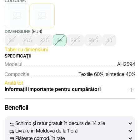
CULOARE:
DIMENSIUNE
(EUR)
36
36.5
37.5
38
38.5
39.5
40
Tabel cu dimensiuni
SPECIFICAŢII
Modelul
AH2594
Compozitie
Textile 60%, sintetice 40%
Arată tot
Informații importante pentru cumpărători
Noi, echipa rețelei de magazine Sportlandia, apreciem
Beneficii
încrederea clienților noștri. În fiecare zi depunem eforturi
pentru ca informațiile despre produsele și serviciile
Schimb și retur gratuit în decurs de 14 zile
prezentate pe site să fie cât mai complete, obiective și
Livrare în Moldova de la 1 oră
actuale. Scopul nostru este să vă oferim informații corecte și
Plătește comod, în rate
veridice, pentru ca dvs. să puteți lua cea mai bună decizie