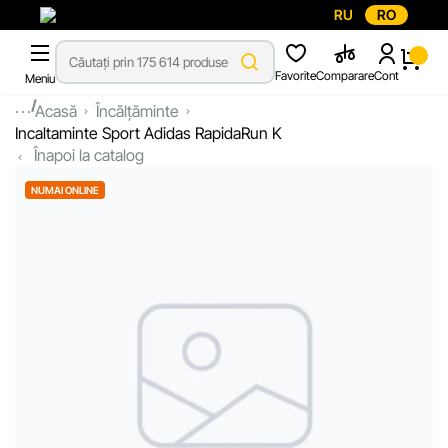
RU
RO
Favorite
Comparare
Cont
Meniu
...
Acasă
Încălțăminte
Incaltaminte Sport Adidas RapidaRun K
Înapoi la catalog
NUMAI ONLINE