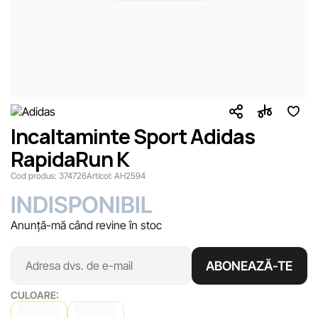
Incaltaminte Sport Adidas
RapidaRun K
Cod produs:
374726
Articol:
AH2594
INDISPONIBIL
Anunță-mă când revine în stoc
ABONEAZĂ-TE
CULOARE: