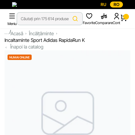
RU
RO
Favorite
Comparare
Cont
Meniu
...
Acasă
Încălțăminte
Incaltaminte Sport Adidas RapidaRun K
Înapoi la catalog
NUMAI ONLINE