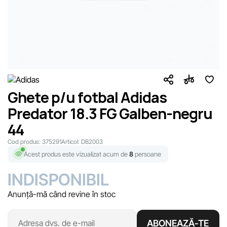
Ghete p/u fotbal Adidas
Predator 18.3 FG Galben-negru
44
Cod produs:
375291
Articol:
DB2003
Acest produs este vizualizat acum de
8
persoane
INDISPONIBIL
Anunță-mă când revine în stoc
ABONEAZĂ-TE