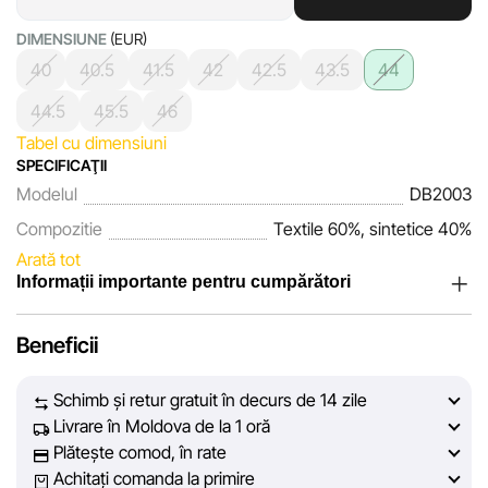
DIMENSIUNE
(EUR)
40
40.5
41.5
42
42.5
43.5
44
44.5
45.5
46
Tabel cu dimensiuni
SPECIFICAŢII
Modelul
DB2003
Compozitie
Textile 60%, sintetice 40%
Arată tot
Informații importante pentru cumpărători
Noi, echipa rețelei de magazine Sportlandia, apreciem
Beneficii
încrederea clienților noștri. În fiecare zi depunem eforturi
pentru ca informațiile despre produsele și serviciile
Schimb și retur gratuit în decurs de 14 zile
prezentate pe site să fie cât mai complete, obiective și
Livrare în Moldova de la 1 oră
actuale. Scopul nostru este să vă oferim informații corecte și
Plătește comod, în rate
veridice, pentru ca dvs. să puteți lua cea mai bună decizie
Achitați comanda la primire
de cumpărare.