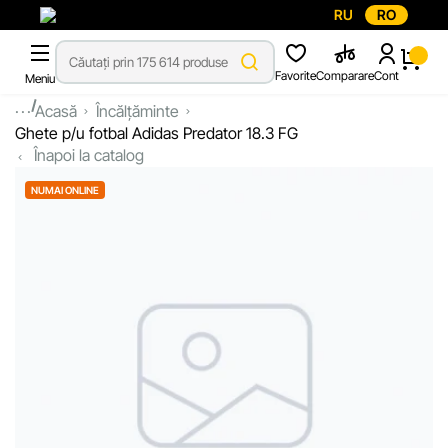
RU
RO
Favorite
Comparare
Cont
Meniu
...
Acasă
Încălțăminte
Ghete p/u fotbal Adidas Predator 18.3 FG
Înapoi la catalog
NUMAI ONLINE