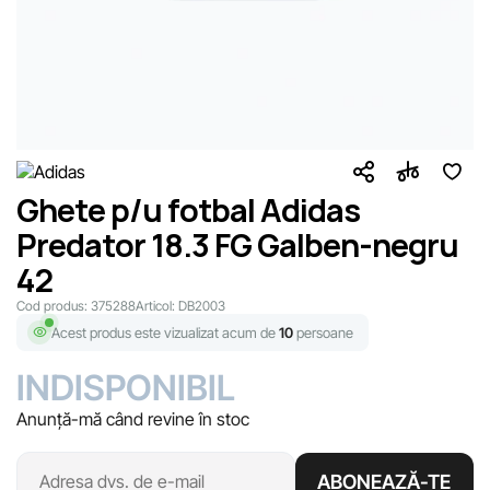
Ghete p/u fotbal Adidas
Predator 18.3 FG Galben-negru
42
Cod produs:
375288
Articol:
DB2003
Acest produs este vizualizat acum de
10
persoane
INDISPONIBIL
Anunță-mă când revine în stoc
ABONEAZĂ-TE