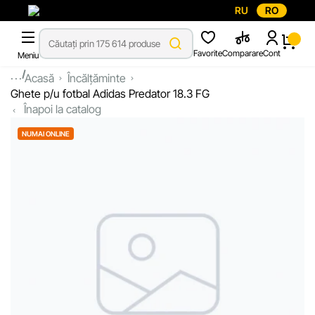
RU
RO
Favorite
Comparare
Cont
Meniu
...
Acasă
Încălțăminte
Ghete p/u fotbal Adidas Predator 18.3 FG
Înapoi la catalog
NUMAI ONLINE