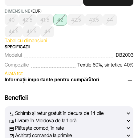
DIMENSIUNE
(EUR)
40
40.5
41.5
42
42.5
43.5
44
44.5
45.5
46
Tabel cu dimensiuni
SPECIFICAŢII
Modelul
DB2003
Compozitie
Textile 60%, sintetice 40%
Arată tot
Informații importante pentru cumpărători
Noi, echipa rețelei de magazine Sportlandia, apreciem
Beneficii
încrederea clienților noștri. În fiecare zi depunem eforturi
pentru ca informațiile despre produsele și serviciile
Schimb și retur gratuit în decurs de 14 zile
prezentate pe site să fie cât mai complete, obiective și
Livrare în Moldova de la 1 oră
actuale. Scopul nostru este să vă oferim informații corecte și
Plătește comod, în rate
veridice, pentru ca dvs. să puteți lua cea mai bună decizie
Achitați comanda la primire
de cumpărare.