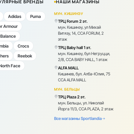
УЛЯРНЫЕ БРЕНДЫ
НАШИ МАГАЗИНЫ
МУН. КИШИНЭУ
Adidas
Puma
ТРЦ Forum 2 эт.
r Armour
мун. Кишинэу, ул Михай
Витязу, 14, CCA FORUM, 2
Balance
этаж
mbia
Crocs
ТРЦ Baby hall 1 эт.
мун. Кишинэу, бул Негруцци,
hers
Reebok
2/8, CCA BABY HALL, 1 этаж
North Face
ALFA MALL
Кишинев, бул. Алба-Юлия, 75
CCA ALFA MALL
МУН. БЕЛЬЦЫ
ТРЦ Plaza 2 эт.
мун. Бельцы, ул. Николай
Йорга 11/3, CCA PLAZA, 2 этаж
Все магазины Sportlandia