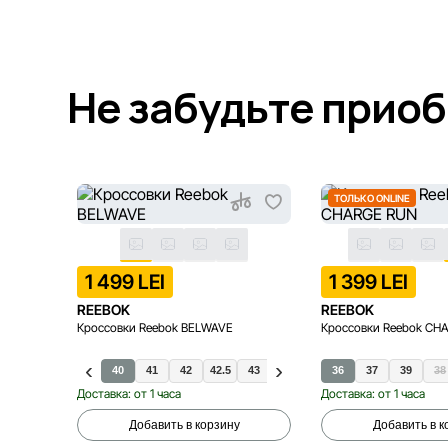
Не забудьте прио
ТОЛЬКО ONLINE
1 499 LEI
1 399 LEI
REEBOK
REEBOK
Кроссовки Reebok BELWAVE
Кроссовки Reebok CH
40
41
42
42.5
43
44
45
36
37
39
38
Доставка: от 1 часа
Доставка: от 1 часа
Добавить в корзину
Добавить в к