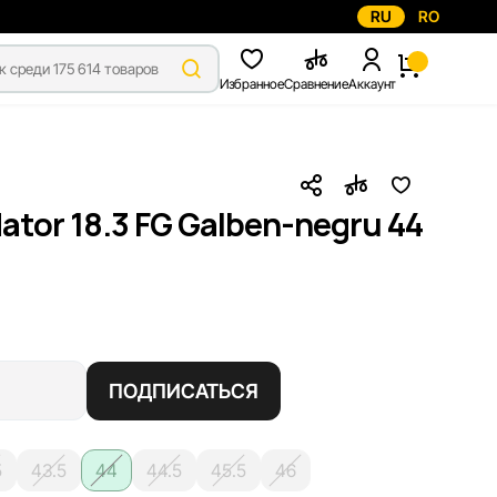
RU
RO
Избранное
Сравнение
Аккаунт
ator 18.3 FG Galben-negru 44
ПОДПИСАТЬСЯ
5
43.5
44
44.5
45.5
46