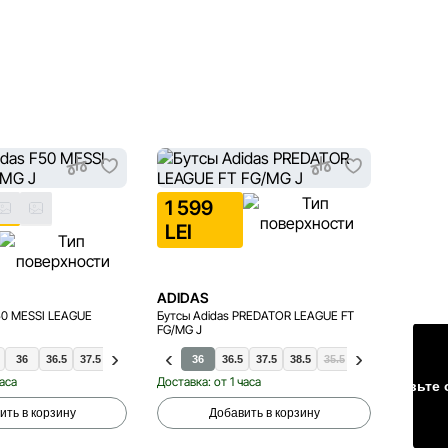
ТОЛЬК
1 599
1 49
LEI
ADIDAS
ADIDA
50 MESSI LEAGUE
Бутсы Adidas PREDATOR LEAGUE FT
Бутсы A
FG/MG J
36
36.5
37.5
38
38.5
36
36.5
37.5
38.5
35.5
38
3
часа
Доставка: от 1 часа
Доставка
Оставьте 
ить в корзину
Добавить в корзину