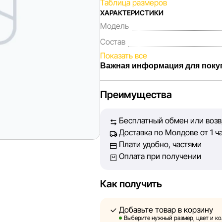
Таблица размеров
ХАРАКТЕРИСТИКИ
Модель
Состав
Показать все
Важная информация для поку
Мы, команда сети магазинов Spor
Преимущества
Каждый день мы работаем над те
представленная на сайте, была 
Бесплатный обмен или возвр
Наша цель — обеспечить вас до
Доставка по Молдове от 1 ч
принять лучшее решение о покуп
Плати удобно, частями
Оплата при получении
Однако, несмотря на постоянный 
абсолютную точность всех данны
технических ошибок или сбоев. 
Как получить
актуальность информации на сто
быть размещены на нашем сайте
Добавьте товар в корзину
Выберите нужный размер, цвет и ко