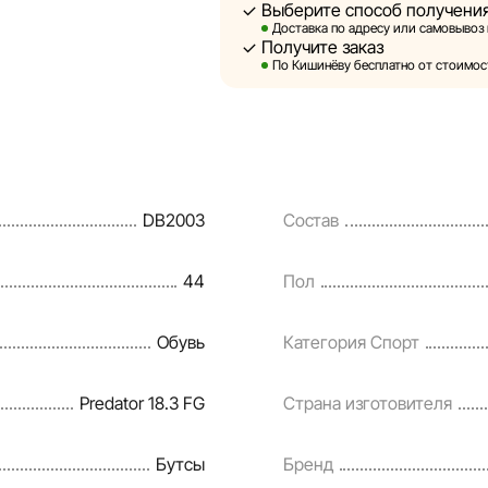
Выберите способ получени
Sportlandia оставляет за собой 
Доставка по адресу или самовывоз 
предварительного уведомления в
Получите заказ
и потребительские свойства тов
По Кишинёву бесплатно от стоимост
являются смоделированными и с
информация о товарах предостав
Цены на товары, а также условия
кредитования могут быть измене
DB2003
Состав
порядке и без предварительного
Наша команда регулярно проверя
44
Пол
своевременно выявлять и испра
разумные сроки.
Обувь
Категория Спорт
Predator 18.3 FG
Страна изготовителя
Бутсы
Бренд