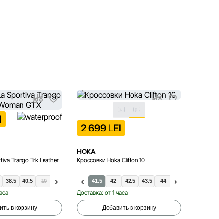
I
2 699 LEI
2 69
A
HOKA
HOKA
tiva Trango Trk Leather
Кроссовки Hoka Clifton 10
Кроссовк
38.5
40.5
10
38
39
39.5
41.5
40
42
42.5
43.5
44
44.5
45.5
46
36.
часа
Доставка: от 1 часа
Доставка
ить в корзину
Добавить в корзину