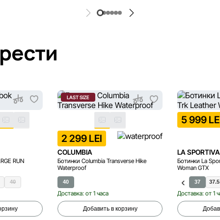
брести
LAST SIZE
5 999 LE
2 299 LEI
COLUMBIA
LA SPORTIV
ARGE RUN
Ботинки Columbia Transverse Hike
Ботинки La Spor
Waterproof
Woman GTX
40
40
37
37.5
Доставка: от 1 часа
Доставка: от 1 
орзину
Добавить в корзину
Добав