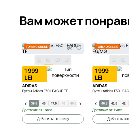
Вам может понрав
ТОЛЬКО ONLINE
ТОЛЬКО ONLINE
1 999
1 999
LEI
LEI
ADIDAS
ADIDAS
Бутсы Adidas F50 LEAGUE TF
Бутсы Adidas F50 LEA
39.5
46
47.5
40
40.5
41.5
42
42.5
40.5
43.5
41.5
44
42
Доставка: от 1 часа
Доставка: от 1 часа
Добавить в корзину
Добавить в к