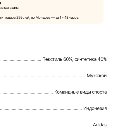
я
право в одностороннем порядке и без
из магазина.
носить изменения в описания, характеристики
аров. Изображения, представленные на сайте,
и товара 299 лей, по Молдове — за 1 – 48 часов.
лужат исключительно для иллюстрации. Общая
ляется в ознакомительных целях.
 предоставления скидок, подарков, рассрочки и
ны компанией Sportlandia в одностороннем
Текстиль 60%, синтетика 40%
 уведомления.
ет и обновляет информацию на сайте, чтобы
Мужской
влять возможные ошибки в кратчайшие
Командные виды спорта
Индонезия
Adidas