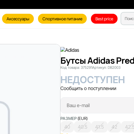
Аксессуары
Спортивное питание
Best price
Бутсы Adidas Pred
Код товара:
375291
Артикул:
DB2003
НЕДОСТУПЕН
Сообщить о поступлении
РАЗМЕР
(EUR)
40
40.5
41.5
42
42.