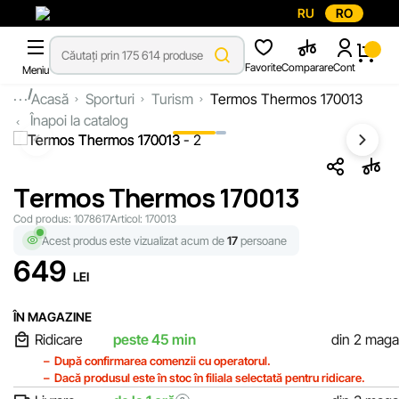
RU
RO
Favorite
Comparare
Cont
Meniu
...
Acasă
Sporturi
Turism
Termos Thermos 170013
Înapoi la catalog
Termos Thermos 170013
Cod produs:
1078617
Articol:
170013
Acest produs este vizualizat acum de
17
persoane
649
LEI
ÎN MAGAZINE
Ridicare
peste 45 min
din 2 maga
După confirmarea comenzii cu operatorul.
Dacă produsul este în stoc în filiala selectată pentru ridicare.