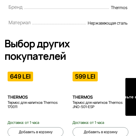
сайте, чтобы своевременно выявлять и исправлять возмо
Бренд
Thermos
ошибки в кратчайшие разумные сроки.
Материал
Нержавеющая сталь
Выбор других
покупателей
649 LEI
599 LEI
Оставьте 
THERMOS
THERMOS
Термос для напитков Thermos
Термос для напитков Thermos
170011
JNO-501-ESP
Доставка: от 1 часа
Доставка: от 1 часа
Добавить в корзину
Добавить в корзину