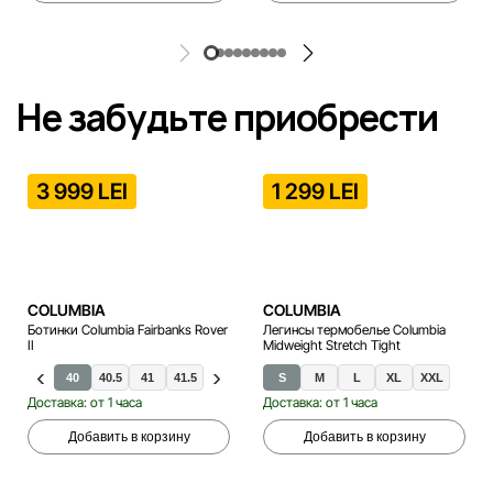
Не забудьте приобрести
3 999 LEI
1 299 LEI
COLUMBIA
COLUMBIA
Ботинки Columbia Fairbanks Rover
Легинсы термобелье Columbia
II
Midweight Stretch Tight
40
40.5
41
41.5
42
43
S
43.5
M
42.5
L
44
XL
44.5
XXL
45
46
Доставка: от 1 часа
Доставка: от 1 часа
Добавить в корзину
Добавить в корзину