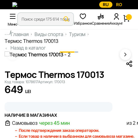
RU
RO
Избранное
Сравнение
Аккаунт
Меню
...
Главная
Виды спорта
Туризм
Tермос Thermos 170013
Назад в каталог
Tермос Thermos 170013
Код товара:
1078617
Артикул:
170013
649
LEI
НАЛИЧИЕ В МАГАЗИНАХ
Самовывоз
через 45 мин
из 2
После подтверждения заказа оператором.
Если товар в наличии в выбранном для самовывоза магазине.