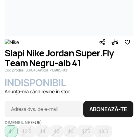
Slapi Nike Jordan Super.Fly
Team Negru-alb 41
Cod produs:
361045
Articol:
716985-031
INDISPONIBIL
Anunță-mă când revine în stoc
ABONEAZĂ-TE
DIMENSIUNE
(EUR)
41
42.5
44
45
46
47.5
48.5