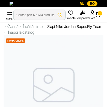
RU
RO
Favorite
Comparare
Cont
Meniu
...
Acasă
Încălțăminte
Slapi Nike Jordan Super.Fly Team
Înapoi la catalog
NUMAI ONLINE