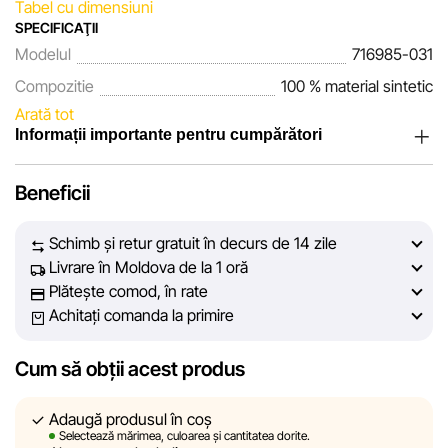
Tabel cu dimensiuni
SPECIFICAŢII
Modelul
716985-031
Compozitie
100 % material sintetic
Arată tot
Informații importante pentru cumpărători
Noi, echipa rețelei de magazine Sportlandia, apreciem
Beneficii
încrederea clienților noștri. În fiecare zi depunem eforturi
pentru ca informațiile despre produsele și serviciile
Schimb și retur gratuit în decurs de 14 zile
prezentate pe site să fie cât mai complete, obiective și
Livrare în Moldova de la 1 oră
actuale. Scopul nostru este să vă oferim informații corecte și
Plătește comod, în rate
veridice, pentru ca dvs. să puteți lua cea mai bună decizie
Achitați comanda la primire
de cumpărare.
Cum să obții acest produs
Cu toate acestea, în ciuda controlului constant, Sportlandia
nu poate garanta acuratețea absolută a tuturor datelor
afișate pe site, din cauza unor posibile erori tehnice sau
Adaugă produsul în coș
Selectează mărimea, culoarea și cantitatea dorite.
disfuncționalități. De asemenea, nu ne asumăm