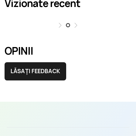
Vizionate recent
erori în cel mai scurt termen rezonabil.
OPINII
LĂSAȚI FEEDBACK