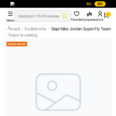
RU
RO
Favorite
Comparare
Cont
Meniu
...
Acasă
Încălțăminte
Slapi Nike Jordan Super.Fly Team
Înapoi la catalog
NUMAI ONLINE