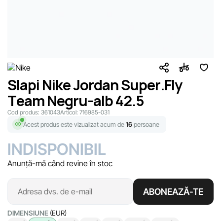
Slapi Nike Jordan Super.Fly
Team Negru-alb 42.5
Cod produs:
361043
Articol:
716985-031
Acest produs este vizualizat acum de
16
persoane
INDISPONIBIL
Anunță-mă când revine în stoc
ABONEAZĂ-TE
DIMENSIUNE
(EUR)