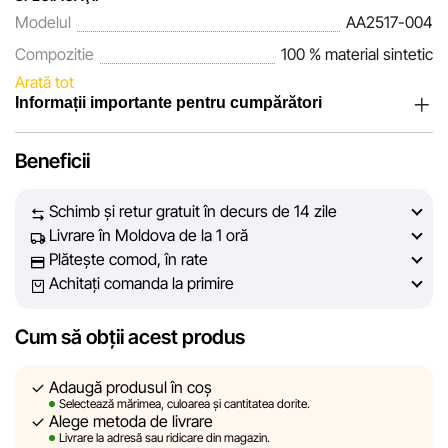
Modelul
AA2517-004
Compozitie
100 % material sintetic
Arată tot
Informații importante pentru cumpărători
Noi, echipa rețelei de magazine Sportlandia, apreciem
Beneficii
încrederea clienților noștri. În fiecare zi depunem eforturi
pentru ca informațiile despre produsele și serviciile
Schimb și retur gratuit în decurs de 14 zile
prezentate pe site să fie cât mai complete, obiective și
Livrare în Moldova de la 1 oră
actuale. Scopul nostru este să vă oferim informații corecte și
Plătește comod, în rate
veridice, pentru ca dvs. să puteți lua cea mai bună decizie
Achitați comanda la primire
de cumpărare.
Cum să obții acest produs
Cu toate acestea, în ciuda controlului constant, Sportlandia
nu poate garanta acuratețea absolută a tuturor datelor
afișate pe site, din cauza unor posibile erori tehnice sau
Adaugă produsul în coș
Selectează mărimea, culoarea și cantitatea dorite.
disfuncționalități. De asemenea, nu ne asumăm
Alege metoda de livrare
responsabilitatea pentru conținutul și actualitatea
Livrare la adresă sau ridicare din magazin.