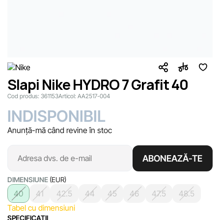
Slapi Nike HYDRO 7 Grafit 40
Cod produs:
361153
Articol:
AA2517-004
INDISPONIBIL
Anunță-mă când revine în stoc
ABONEAZĂ-TE
DIMENSIUNE
(EUR)
40
41
42.5
44
45
46
47.5
48.5
Tabel cu dimensiuni
SPECIFICAŢII