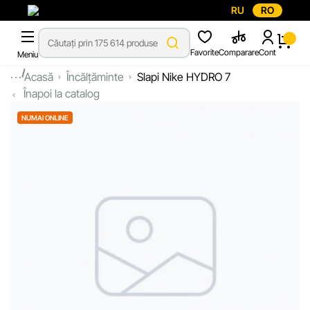
RU
RO
Favorite
Comparare
Cont
Meniu
...
Acasă
Încălțăminte
Slapi Nike HYDRO 7
Înapoi la catalog
NUMAI ONLINE