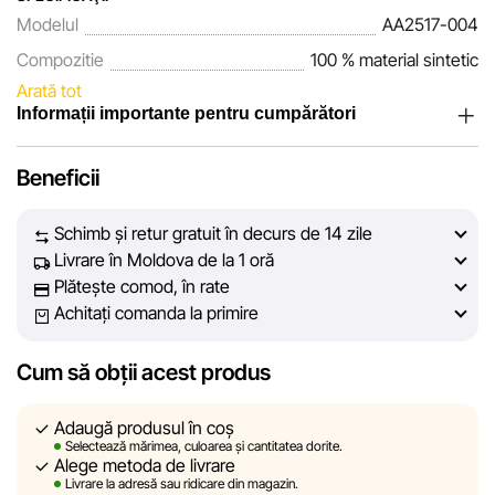
Modelul
AA2517-004
Compozitie
100 % material sintetic
Arată tot
Informații importante pentru cumpărători
Noi, echipa rețelei de magazine Sportlandia, apreciem
Beneficii
încrederea clienților noștri. În fiecare zi depunem eforturi
pentru ca informațiile despre produsele și serviciile
Schimb și retur gratuit în decurs de 14 zile
prezentate pe site să fie cât mai complete, obiective și
Livrare în Moldova de la 1 oră
actuale. Scopul nostru este să vă oferim informații corecte și
Plătește comod, în rate
veridice, pentru ca dvs. să puteți lua cea mai bună decizie
Achitați comanda la primire
de cumpărare.
Cum să obții acest produs
Cu toate acestea, în ciuda controlului constant, Sportlandia
nu poate garanta acuratețea absolută a tuturor datelor
afișate pe site, din cauza unor posibile erori tehnice sau
Adaugă produsul în coș
Selectează mărimea, culoarea și cantitatea dorite.
disfuncționalități. De asemenea, nu ne asumăm
Alege metoda de livrare
responsabilitatea pentru conținutul și actualitatea
Livrare la adresă sau ridicare din magazin.