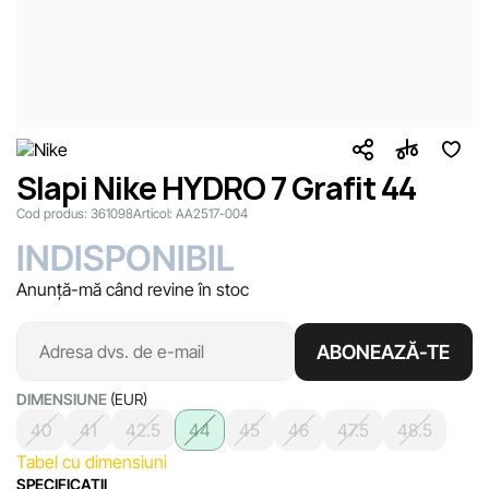
Slapi Nike HYDRO 7 Grafit 44
Cod produs:
361098
Articol:
AA2517-004
INDISPONIBIL
Anunță-mă când revine în stoc
ABONEAZĂ-TE
DIMENSIUNE
(EUR)
40
41
42.5
44
45
46
47.5
48.5
Tabel cu dimensiuni
SPECIFICAŢII