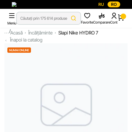
RU
RO
Favorite
Comparare
Cont
Meniu
...
Acasă
Încălțăminte
Slapi Nike HYDRO 7
Înapoi la catalog
NUMAI ONLINE