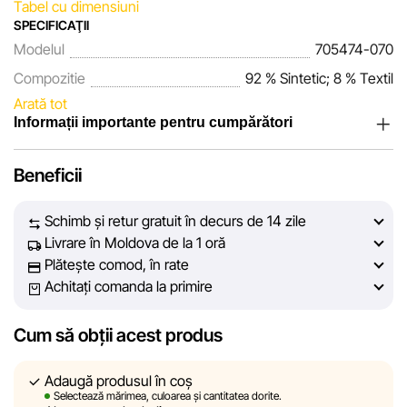
Tabel cu dimensiuni
SPECIFICAŢII
Modelul
705474-070
Compozitie
92 % Sintetic; 8 % Textil
Arată tot
Informații importante pentru cumpărători
Noi, echipa rețelei de magazine Sportlandia, apreciem
Beneficii
încrederea clienților noștri. În fiecare zi depunem eforturi
pentru ca informațiile despre produsele și serviciile
Schimb și retur gratuit în decurs de 14 zile
prezentate pe site să fie cât mai complete, obiective și
Livrare în Moldova de la 1 oră
actuale. Scopul nostru este să vă oferim informații corecte și
Plătește comod, în rate
veridice, pentru ca dvs. să puteți lua cea mai bună decizie
Achitați comanda la primire
de cumpărare.
Cum să obții acest produs
Cu toate acestea, în ciuda controlului constant, Sportlandia
nu poate garanta acuratețea absolută a tuturor datelor
afișate pe site, din cauza unor posibile erori tehnice sau
Adaugă produsul în coș
Selectează mărimea, culoarea și cantitatea dorite.
disfuncționalități. De asemenea, nu ne asumăm