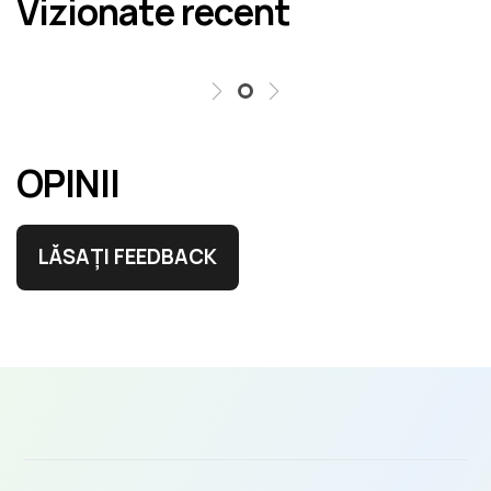
Vizionate recent
erori în cel mai scurt termen rezonabil.
OPINII
LĂSAȚI FEEDBACK