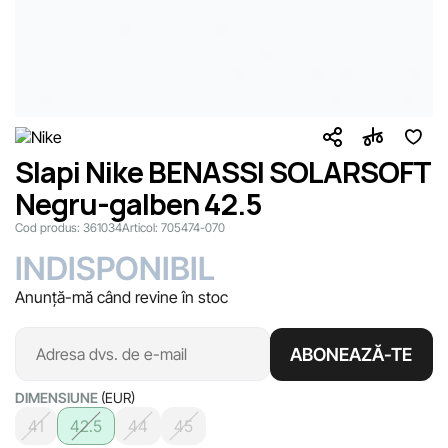
Slapi Nike BENASSI SOLARSOFT
Negru-galben 42.5
Cod produs:
361034
Articol:
705474-070
INDISPONIBIL
Anunță-mă când revine în stoc
ABONEAZĂ-TE
DIMENSIUNE
(EUR)
41
42.5
44
45