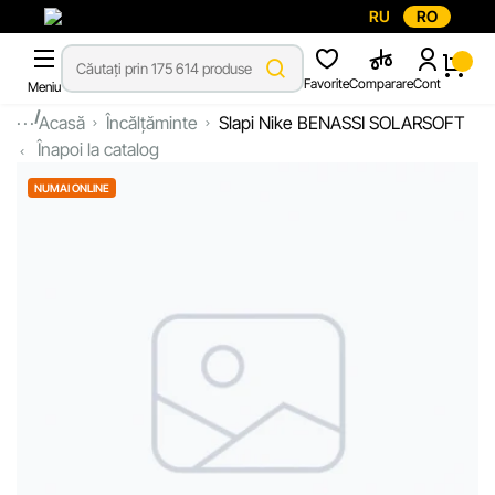
RU
RO
Favorite
Comparare
Cont
Meniu
...
Acasă
Încălțăminte
Slapi Nike BENASSI SOLARSOFT
Înapoi la catalog
NUMAI ONLINE