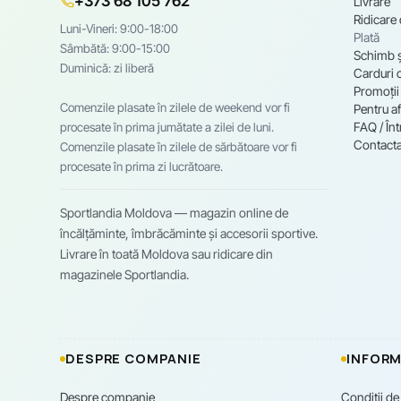
+373 68 105 762
Livrare
Ridicare
Luni-Vineri: 9:00-18:00
Plată
Sâmbătă: 9:00-15:00
Schimb ș
Duminică: zi liberă
Carduri 
Promoții
Comenzile plasate în zilele de weekend vor fi
Pentru af
FAQ / Înt
procesate în prima jumătate a zilei de luni.
Contacta
Comenzile plasate în zilele de sărbătoare vor fi
procesate în prima zi lucrătoare.
Sportlandia Moldova — magazin online de
încălțăminte, îmbrăcăminte și accesorii sportive.
Livrare în toată Moldova sau ridicare din
magazinele Sportlandia.
DESPRE COMPANIE
INFORM
Despre companie
Condiții de