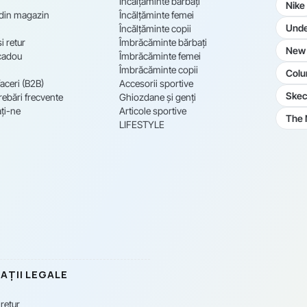
Încălțăminte bărbați
Nike
 din magazin
Încălțăminte femei
Unde
Încălțăminte copii
i retur
Îmbrăcăminte bărbați
New 
cadou
Îmbrăcăminte femei
Îmbrăcăminte copii
Colu
aceri (B2B)
Accesorii sportive
Skec
rebări frecvente
Ghiozdane și genți
ți-ne
Articole sportive
The 
LIFESTYLE
AȚII LEGALE
 retur