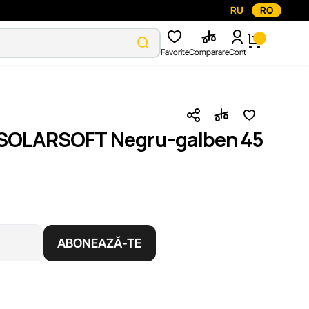
RU
RO
Favorite
Comparare
Cont
I SOLARSOFT Negru-galben 45
ABONEAZĂ-TE