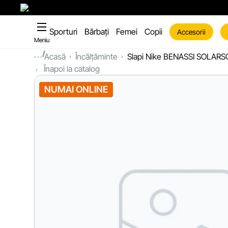
Sporturi
Bărbați
Femei
Copii
Accesorii
Meniu
...
Acasă
Încălțăminte
Slapi Nike BENASSI SOLAR
Înapoi la catalog
NUMAI ONLINE