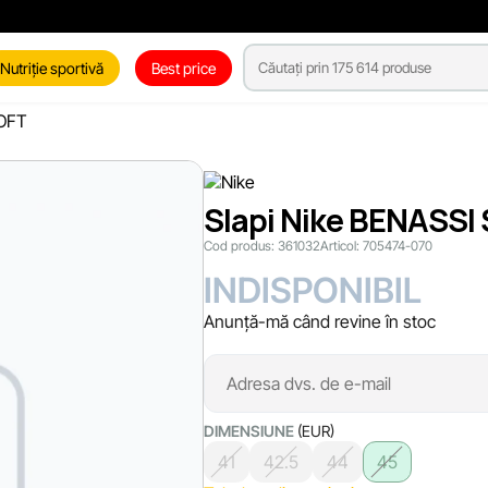
Nutriție sportivă
Best price
SOFT
Slapi Nike BENASS
Cod produs:
361032
Articol:
705474-070
INDISPONIBIL
Anunță-mă când revine în stoc
DIMENSIUNE
(EUR)
41
42.5
44
45