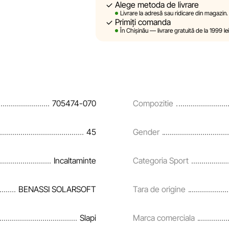
Alege metoda de livrare
Sportlandia își rezervă dreptul de a mod
Livrare la adresă sau ridicare din magazin.
prealabilă, descrierile, caracteristicil
Primiți comanda
site sunt simulate și au un caracter pu
În Chișinău — livrare gratuită de la 1999 l
sunt oferite exclusiv în scop informati
Prețurile produselor, precum și condiții
rate și creditării pot fi modificate de 
notificare prealabilă.
705474-070
Compozitie
Echipa noastră verifică și actualizează 
și corecta prompt eventualele erori în
45
Gender
Incaltaminte
Categoria Sport
BENASSI SOLARSOFT
Tara de origine
Slapi
Marca comerciala