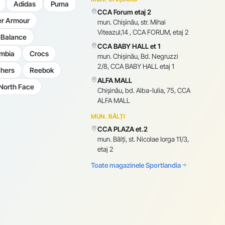
Adidas
Puma
CCA Forum etaj 2
r Armour
mun. Chişinău, str. Mihai
Viteazul,14 , CCA FORUM, etaj 2
Balance
CCA BABY HALL et 1
mbia
Crocs
mun. Chişinău, Bd. Negruzzi
2/8, CCA BABY HALL etaj 1
hers
Reebok
ALFA MALL
North Face
Chișinău, bd. Alba-Iulia, 75, CCA
ALFA MALL
MUN. BĂLȚI
CCA PLAZA et.2
mun. Bălți, st. Nicolae Iorga 11/3,
etaj 2
Toate magazinele Sportlandia