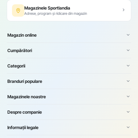
Magazinele Sportlandia
Adrese, program și ridicare din magazin
Magazin online
Cumpărători
Categorii
Branduri populare
Magazinele noastre
Despre companie
Informații legale