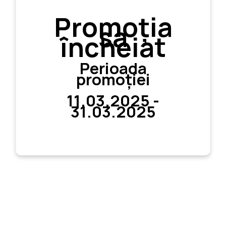
Promoția
sa
încheiat
Perioada
promoției
11.03.2025 -
31.03.2025