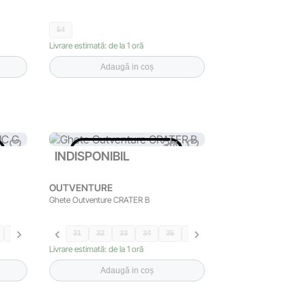
54
Livrare estimată: de la 1 oră
Adaugă in coș
INDISPONIBIL
INDISPONIBIL
OUTVENTURE
Ghete Outventure CRATER B
38
31
32
33
34
35
36
37
38
39
Livrare estimată: de la 1 oră
Adaugă in coș