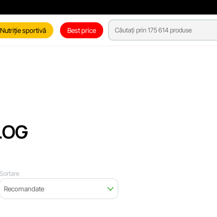
Nutriție sportivă
Best price
LOG
Sortare
Recomandate