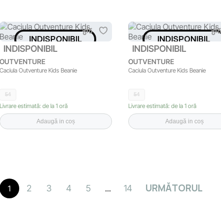
INDISPONIBIL
INDISPONIBIL
INDISPONIBIL
INDISPONIBIL
OUTVENTURE
OUTVENTURE
Caciula Outventure Kids Beanie
Caciula Outventure Kids Beanie
54
54
Livrare estimată: de la 1 oră
Livrare estimată: de la 1 oră
Adaugă in coș
Adaugă in coș
URMĂTORUL
2
3
4
5
14
1
...