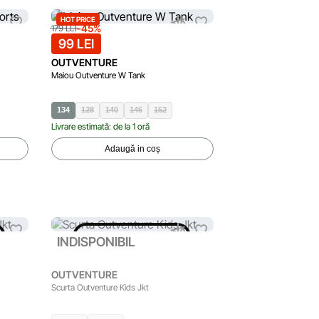
HOT PRICE
-45%
179 LEI
99 LEI
OUTVENTURE
Maiou Outventure W Tank
134
128
140
146
152
Livrare estimată: de la 1 oră
Adaugă in coș
INDISPONIBIL
INDISPONIBIL
OUTVENTURE
Scurta Outventure Kids Jkt