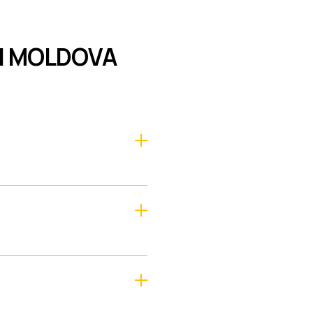
ÎN MOLDOVA
e mult timp și este eliminată