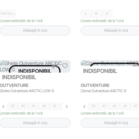
345*19…
L
M
S
Livrare estimată: de la 1 oră
Livrare estimată: de la 1 oră
Adaugă in coș
Adaugă in coș
INDISPONIBIL
INDISPONIBIL
INDISPONIBIL
INDISPONIBIL
OUTVENTURE
OUTVENTURE
Ghete Outventure ARCTIC LOW G
Cizme Outventure ARCTIC G
32
33
34
35
36
37
38
33
34
35
36
37
Livrare estimată: de la 1 oră
Livrare estimată: de la 1 oră
Adaugă in coș
Adaugă in coș