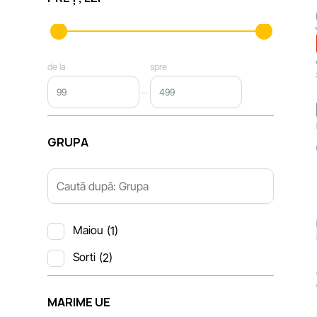
de la
spre
GRUPA
Maiou
(1)
Sorti
(2)
MARIME UE