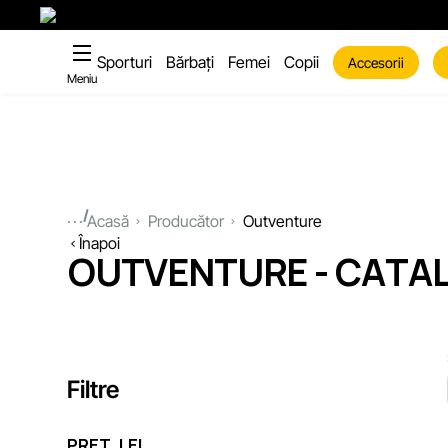
Sporturi
Bărbați
Femei
Copii
Accesorii
Meniu
...
Acasă
Producător
Outventure
Înapoi
OUTVENTURE - CATA
Filtre
PREȚ, LEI