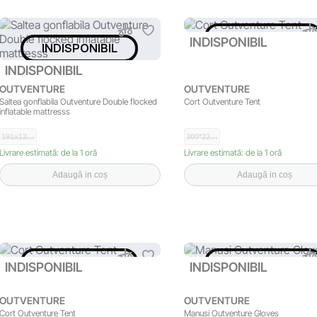
INDISPONIBIL
INDISPONIBIL
INDISPONIBIL
INDISPONIBIL
OUTVENTURE
OUTVENTURE
Saltea gonflabila Outventure Double flocked
Cort Outventure Tent
inflatable mattresss
191x13…
300*22…
Livrare estimată: de la 1 oră
Livrare estimată: de la 1 oră
Adaugă in coș
Adaugă in coș
INDISPONIBIL
INDISPONIBIL
INDISPONIBIL
INDISPONIBIL
OUTVENTURE
OUTVENTURE
Cort Outventure Tent
Manusi Outventure Gloves