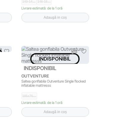
140-14…
146-15…
Livrare estimată: de la 1 oră
Adaugă in coș
INDISPONIBIL
INDISPONIBIL
OUTVENTURE
Saltea gonflabila Outventure Single flocked
inflatable mattresss
185x76…
Livrare estimată: de la 1 oră
Adaugă in coș