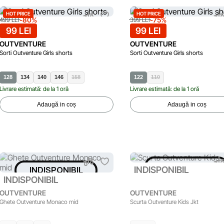
HOT PRICE
HOT PRICE
-80%
-75%
499 LEI
399 LEI
99 LEI
99 LEI
OUTVENTURE
OUTVENTURE
Sorti Outventure Girls shorts
Sorti Outventure Girls shorts
128
134
140
146
158
122
110
Livrare estimată: de la 1 oră
Livrare estimată: de la 1 oră
Adaugă in coș
Adaugă in coș
INDISPONIBIL
INDISPONIBIL
INDISPONIBIL
INDISPONIBIL
OUTVENTURE
OUTVENTURE
Ghete Outventure Monaco mid
Scurta Outventure Kids Jkt