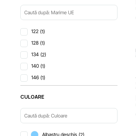
122
(1)
128
(1)
134
(2)
140
(1)
146
(1)
СULOARE
Albastru deschis
(2)