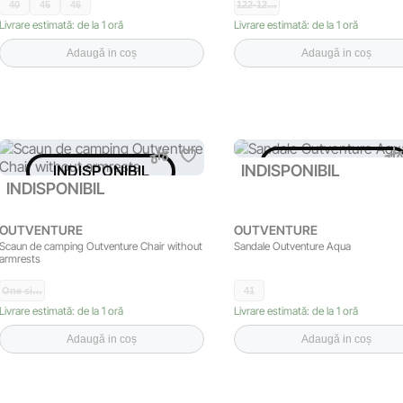
40
45
46
122-12…
Livrare estimată: de la 1 oră
Livrare estimată: de la 1 oră
Adaugă in coș
Adaugă in coș
INDISPONIBIL
INDISPONIBIL
INDISPONIBIL
INDISPONIBIL
OUTVENTURE
OUTVENTURE
Scaun de camping Outventure Chair without
Sandale Outventure Aqua
armrests
One si…
41
Livrare estimată: de la 1 oră
Livrare estimată: de la 1 oră
Adaugă in coș
Adaugă in coș