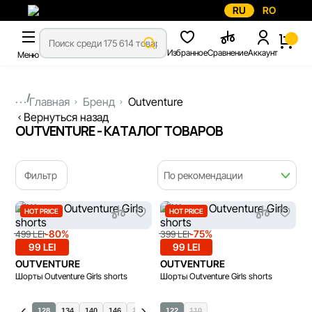
RU
RO
Избранное
Сравнение
Аккаунт
Меню
...
Главная
Бренд
Outventure
Вернуться назад
OUTVENTURE - КАТАЛОГ ТОВАРОВ
Фильтр
По рекомендации
HOT PRICE
HOT PRICE
-80%
-75%
499 LEI
399 LEI
99 LEI
99 LEI
OUTVENTURE
OUTVENTURE
Шорты Outventure Girls shorts
Шорты Outventure Girls shorts
128
134
140
146
158
122
110