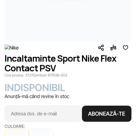
Incaltaminte Sport Nike Flex
Contact PSV
Cod produs:
372112
Articol:
917938-003
INDISPONIBIL
Anunță-mă când revine în stoc
ABONEAZĂ-TE
CULOARE: