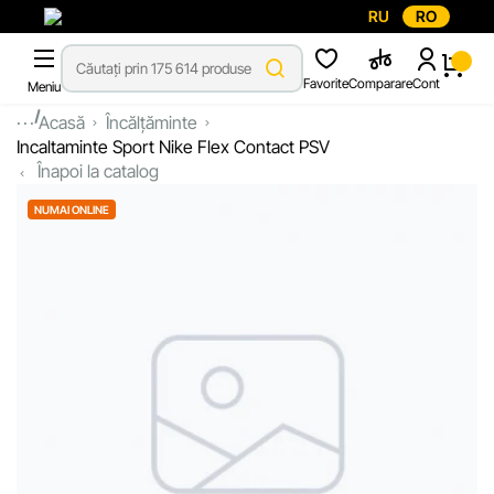
RU
RO
Favorite
Comparare
Cont
Meniu
...
Acasă
Încălțăminte
Incaltaminte Sport Nike Flex Contact PSV
Înapoi la catalog
NUMAI ONLINE