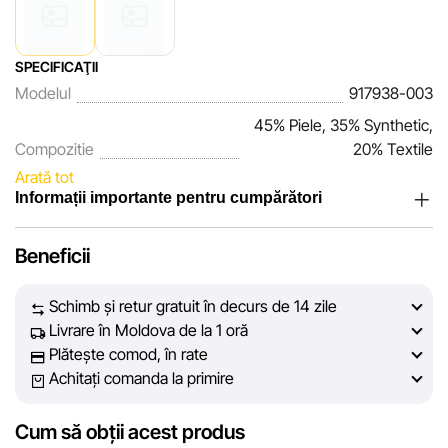
SPECIFICAŢII
Modelul
917938-003
45% Piele, 35% Synthetic,
Compozitie
20% Textile
Arată tot
Informații importante pentru cumpărători
Noi, echipa rețelei de magazine Sportlandia, apreciem
Beneficii
încrederea clienților noștri. În fiecare zi depunem eforturi
pentru ca informațiile despre produsele și serviciile
Schimb și retur gratuit în decurs de 14 zile
prezentate pe site să fie cât mai complete, obiective și
Livrare în Moldova de la 1 oră
actuale. Scopul nostru este să vă oferim informații corecte și
Plătește comod, în rate
veridice, pentru ca dvs. să puteți lua cea mai bună decizie
Achitați comanda la primire
de cumpărare.
Cum să obții acest produs
Cu toate acestea, în ciuda controlului constant, Sportlandia