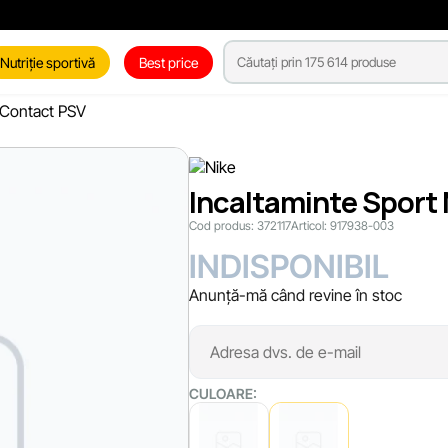
Nutriție sportivă
Best price
x Contact PSV
Incaltaminte Sport 
Cod produs:
372117
Articol:
917938-003
INDISPONIBIL
Anunță-mă când revine în stoc
CULOARE: