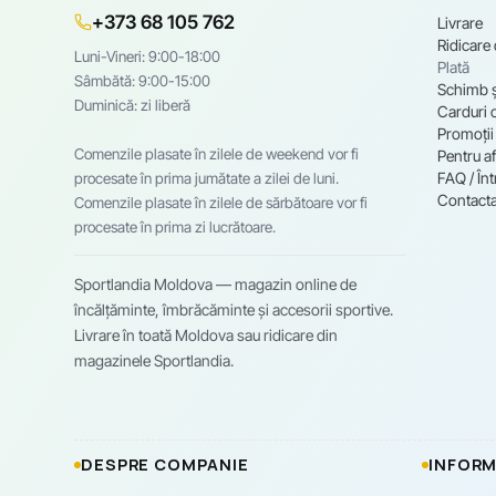
+373 68 105 762
Livrare
Ridicare
Luni-Vineri: 9:00-18:00
Plată
Sâmbătă: 9:00-15:00
Schimb ș
Duminică: zi liberă
Carduri 
Promoții
Comenzile plasate în zilele de weekend vor fi
Pentru af
FAQ / Înt
procesate în prima jumătate a zilei de luni.
Contacta
Comenzile plasate în zilele de sărbătoare vor fi
procesate în prima zi lucrătoare.
Sportlandia Moldova — magazin online de
încălțăminte, îmbrăcăminte și accesorii sportive.
Livrare în toată Moldova sau ridicare din
magazinele Sportlandia.
DESPRE COMPANIE
INFORM