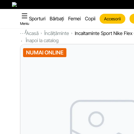
Sporturi
Bărbați
Femei
Copii
Accesorii
Meniu
...
Acasă
Încălțăminte
Incaltaminte Sport Nike Fle
Înapoi la catalog
NUMAI ONLINE