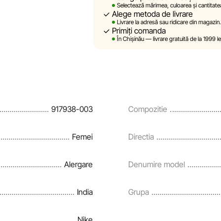
Selectează mărimea, culoarea și cantitatea
Alege metoda de livrare
Sportlandia își rezervă dreptul de a mod
Livrare la adresă sau ridicare din magazin.
prealabilă, descrierile, caracteristicil
Primiți comanda
site sunt simulate și au un caracter pu
În Chișinău — livrare gratuită de la 1999 l
sunt oferite exclusiv în scop informati
Prețurile produselor, precum și condiții
rate și creditării pot fi modificate de 
notificare prealabilă.
917938-003
Compozitie
Echipa noastră verifică și actualizează
și corecta prompt eventualele erori în
Femei
Directia
Alergare
Denumire model
India
Grupa
Nike