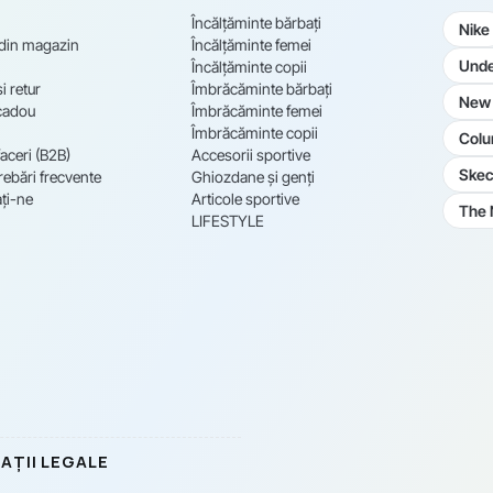
Încălțăminte bărbați
Nike
 din magazin
Încălțăminte femei
Unde
Încălțăminte copii
i retur
Îmbrăcăminte bărbați
New 
cadou
Îmbrăcăminte femei
Îmbrăcăminte copii
Colu
aceri (B2B)
Accesorii sportive
Skec
rebări frecvente
Ghiozdane și genți
ți-ne
Articole sportive
The 
LIFESTYLE
AȚII LEGALE