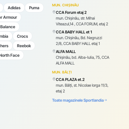
MUN. CHIȘINĂU
Adidas
Puma
CCA Forum etaj 2
r Armour
mun. Chişinău, str. Mihai
Viteazul,14 , CCA FORUM, etaj 2
Balance
CCA BABY HALL et 1
mbia
Crocs
mun. Chişinău, Bd. Negruzzi
2/8, CCA BABY HALL etaj 1
hers
Reebok
ALFA MALL
North Face
Chișinău, bd. Alba-Iulia, 75, CCA
ALFA MALL
MUN. BĂLȚI
CCA PLAZA et.2
mun. Bălți, st. Nicolae Iorga 11/3,
etaj 2
Toate magazinele Sportlandia