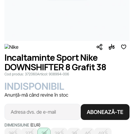
Incaltaminte Sport Nike
DOWNSHIFTER 8 Grafit 38
Cod produs:
372060
Articol:
908994-006
INDISPONIBIL
Anunță-mă când revine în stoc
ABONEAZĂ-TE
DIMENSIUNE
(EUR)
36.5
37.5
38
38.5
39
40
40.5