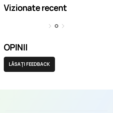
Vizionate recent
erori în cel mai scurt termen rezonabil.
OPINII
LĂSAȚI FEEDBACK