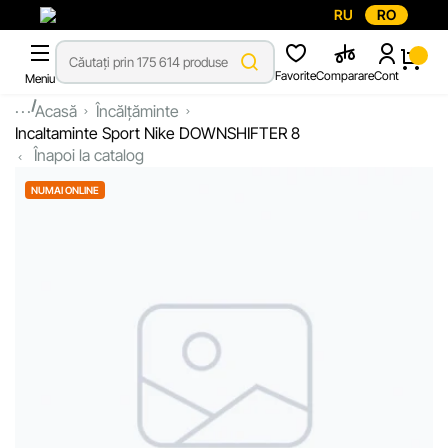
RU
RO
Favorite
Comparare
Cont
Meniu
...
Acasă
Încălțăminte
Incaltaminte Sport Nike DOWNSHIFTER 8
Înapoi la catalog
NUMAI ONLINE