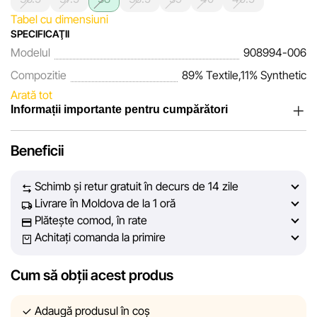
Tabel cu dimensiuni
SPECIFICAŢII
Modelul
908994-006
Compozitie
89% Textile,11% Synthetic
Arată tot
Informații importante pentru cumpărători
Noi, echipa rețelei de magazine Sportlandia, apreciem
Beneficii
încrederea clienților noștri. În fiecare zi depunem eforturi
pentru ca informațiile despre produsele și serviciile
Schimb și retur gratuit în decurs de 14 zile
prezentate pe site să fie cât mai complete, obiective și
Livrare în Moldova de la 1 oră
actuale. Scopul nostru este să vă oferim informații corecte și
Plătește comod, în rate
veridice, pentru ca dvs. să puteți lua cea mai bună decizie
Achitați comanda la primire
de cumpărare.
Cum să obții acest produs
Cu toate acestea, în ciuda controlului constant, Sportlandia
nu poate garanta acuratețea absolută a tuturor datelor
afișate pe site, din cauza unor posibile erori tehnice sau
Adaugă produsul în coș