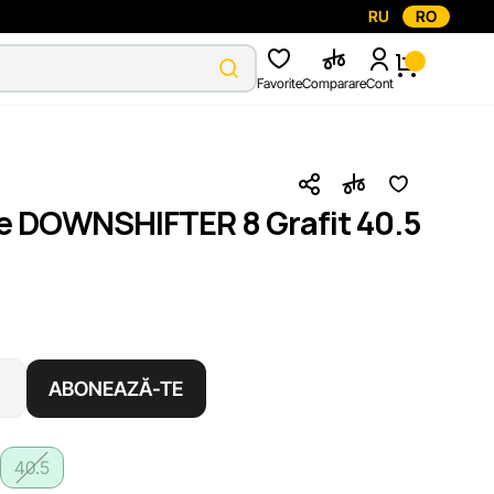
RU
RO
Favorite
Comparare
Cont
ke DOWNSHIFTER 8 Grafit 40.5
ABONEAZĂ-TE
40.5