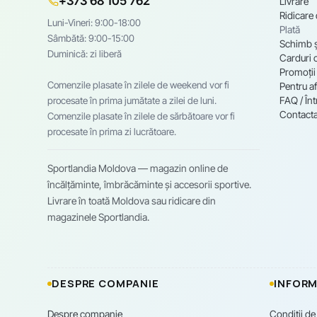
+373 68 105 762
Livrare
Ridicare
Luni-Vineri: 9:00-18:00
Plată
Sâmbătă: 9:00-15:00
Schimb ș
Duminică: zi liberă
Carduri 
Promoții
Comenzile plasate în zilele de weekend vor fi
Pentru af
FAQ / Înt
procesate în prima jumătate a zilei de luni.
Contacta
Comenzile plasate în zilele de sărbătoare vor fi
procesate în prima zi lucrătoare.
Sportlandia Moldova — magazin online de
încălțăminte, îmbrăcăminte și accesorii sportive.
Livrare în toată Moldova sau ridicare din
magazinele Sportlandia.
DESPRE COMPANIE
INFORM
Despre companie
Condiții de