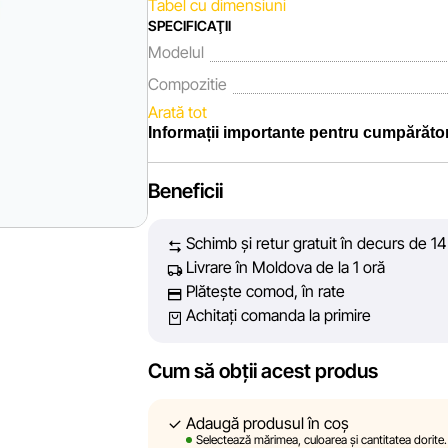
Tabel cu dimensiuni
SPECIFICAŢII
Modelul
Compozitie
Arată tot
Informații importante pentru cumpărător
Noi, echipa rețelei de magazine Sportlandia, 
Beneficii
fiecare zi depunem eforturi pentru ca inform
prezentate pe site să fie cât mai complete, 
Schimb și retur gratuit în decurs de 14 
vă oferim informații corecte și veridice, pen
Livrare în Moldova de la 1 oră
decizie de cumpărare.
Plătește comod, în rate
Achitați comanda la primire
Cu toate acestea, în ciuda controlului cons
acuratețea absolută a tuturor datelor afișate
tehnice sau disfuncționalități. De asemene
Cum să obții acest produs
conținutul și actualitatea informațiilor de p
linkuri pe site-ul nostru.
Adaugă produsul în coș
Selectează mărimea, culoarea și cantitatea dorite.