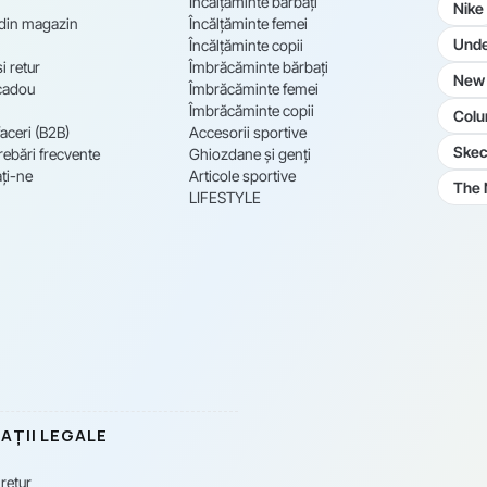
Încălțăminte bărbați
Nike
 din magazin
Încălțăminte femei
Unde
Încălțăminte copii
i retur
Îmbrăcăminte bărbați
New 
cadou
Îmbrăcăminte femei
Îmbrăcăminte copii
Colu
aceri (B2B)
Accesorii sportive
Skec
rebări frecvente
Ghiozdane și genți
ți-ne
Articole sportive
The 
LIFESTYLE
AȚII LEGALE
 retur