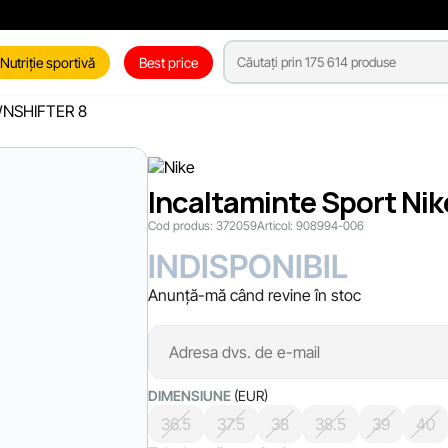
Nutriție sportivă
Best price
OWNSHIFTER 8
Incaltaminte Sport Ni
Cod produs:
372059
Articol:
908994-006
INDISPONIBIL
Anunță-mă când revine în stoc
DIMENSIUNE
(EUR)
36.5
37.5
38
38.5
39
40