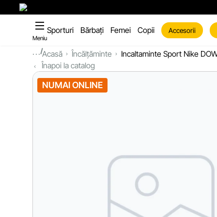
Sporturi
Bărbați
Femei
Copii
Accesorii
Meniu
...
Acasă
Încălțăminte
Incaltaminte Sport Nike D
Înapoi la catalog
NUMAI ONLINE