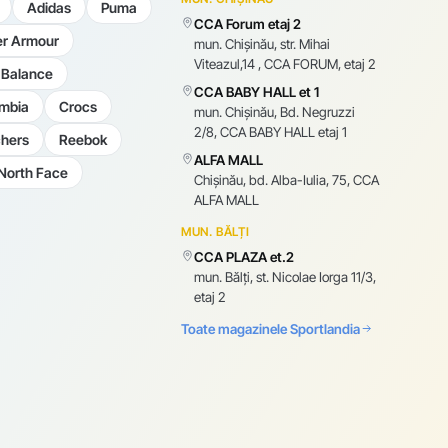
Adidas
Puma
CCA Forum etaj 2
r Armour
mun. Chişinău, str. Mihai
Viteazul,14 , CCA FORUM, etaj 2
Balance
CCA BABY HALL et 1
mbia
Crocs
mun. Chişinău, Bd. Negruzzi
2/8, CCA BABY HALL etaj 1
hers
Reebok
ALFA MALL
North Face
Chișinău, bd. Alba-Iulia, 75, CCA
ALFA MALL
MUN. BĂLȚI
CCA PLAZA et.2
mun. Bălți, st. Nicolae Iorga 11/3,
etaj 2
Toate magazinele Sportlandia