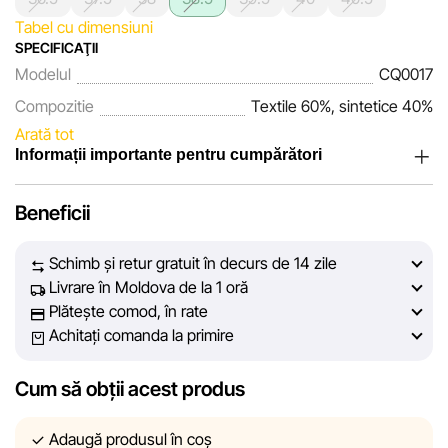
Tabel cu dimensiuni
SPECIFICAŢII
Modelul
CQ0017
Compozitie
Textile 60%, sintetice 40%
Arată tot
Informații importante pentru cumpărători
Noi, echipa rețelei de magazine Sportlandia, apreciem
Beneficii
încrederea clienților noștri. În fiecare zi depunem eforturi
pentru ca informațiile despre produsele și serviciile
Schimb și retur gratuit în decurs de 14 zile
prezentate pe site să fie cât mai complete, obiective și
Livrare în Moldova de la 1 oră
actuale. Scopul nostru este să vă oferim informații corecte și
Plătește comod, în rate
veridice, pentru ca dvs. să puteți lua cea mai bună decizie
Achitați comanda la primire
de cumpărare.
Cum să obții acest produs
Cu toate acestea, în ciuda controlului constant, Sportlandia
nu poate garanta acuratețea absolută a tuturor datelor
afișate pe site, din cauza unor posibile erori tehnice sau
Adaugă produsul în coș