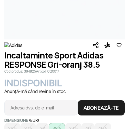
Incaltaminte Sport Adidas
RESPONSE Gri-oranj 38.5
Cod produs:
364825
Articol:
CQ0017
INDISPONIBIL
Anunță-mă când revine în stoc
ABONEAZĂ-TE
DIMENSIUNE
(EUR)
36.5
37.5
38
38.5
39.5
40
40.5