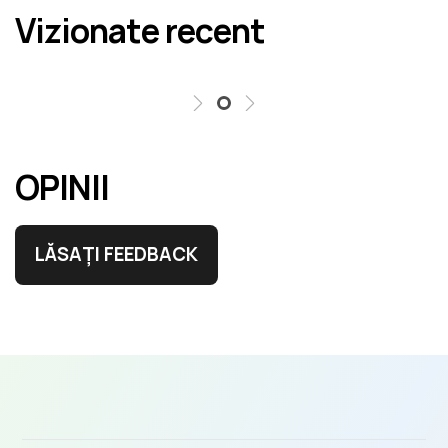
Vizionate recent
erori în cel mai scurt termen rezonabil.
OPINII
LĂSAȚI FEEDBACK