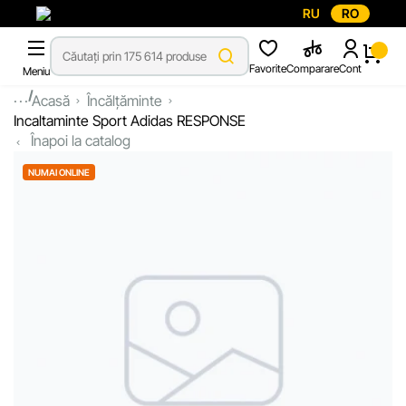
RU
RO
Favorite
Comparare
Cont
Meniu
...
Acasă
Încălțăminte
Incaltaminte Sport Adidas RESPONSE
Înapoi la catalog
NUMAI ONLINE