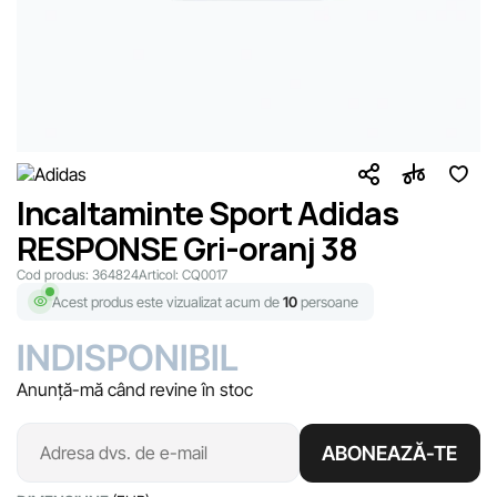
Incaltaminte Sport Adidas
RESPONSE Gri-oranj 38
Cod produs:
364824
Articol:
CQ0017
Acest produs este vizualizat acum de
10
persoane
INDISPONIBIL
Anunță-mă când revine în stoc
ABONEAZĂ-TE