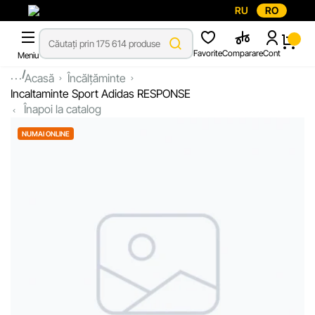
RU
RO
Favorite
Comparare
Cont
Meniu
...
Acasă
Încălțăminte
Incaltaminte Sport Adidas RESPONSE
Înapoi la catalog
NUMAI ONLINE