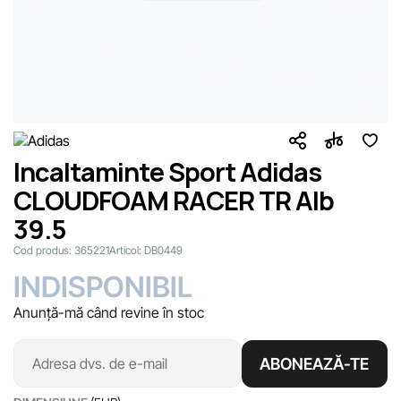
Incaltaminte Sport Adidas
CLOUDFOAM RACER TR Alb
39.5
Cod produs:
365221
Articol:
DB0449
INDISPONIBIL
Anunță-mă când revine în stoc
ABONEAZĂ-TE