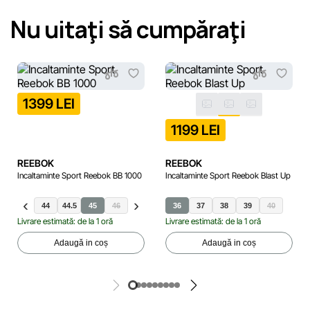
Nu uitaţi să cumpăraţi
1399 LEI
1199 LEI
REEBOK
REEBOK
Incaltaminte Sport Reebok BB 1000
Incaltaminte Sport Reebok Blast Up
.5
43
44
44.5
45
46
36
37
38
39
40
Livrare estimată: de la 1 oră
Livrare estimată: de la 1 oră
Adaugă in coș
Adaugă in coș