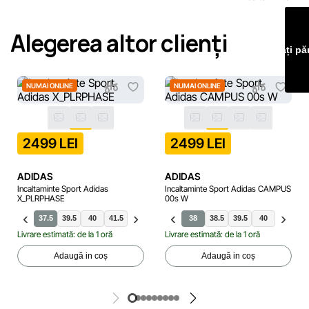
Echipa noastră verifică și actualizează periodic informațiile
de pe site pentru a identifica și corecta prompt eventualele
Alegerea altor clienți
erori în cel mai scurt termen rezonabil.
Lăsați pă
NUMAI ONLINE
NUMAI ONLINE
2499 LEI
2499 LEI
ADIDAS
ADIDAS
Incaltaminte Sport Adidas
Incaltaminte Sport Adidas CAMPUS
X_PLRPHASE
00s W
37.5
39.5
40
41.5
42
36.5
38
38
38.5
38.5
40.5
39.5
40
40.5
4
Livrare estimată: de la 1 oră
Livrare estimată: de la 1 oră
Adaugă in coș
Adaugă in coș