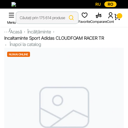
RU
RO
Favorite
Comparare
Cont
Meniu
...
Acasă
Încălțăminte
Incaltaminte Sport Adidas CLOUDFOAM RACER TR
Înapoi la catalog
NUMAI ONLINE