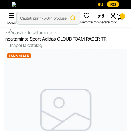
RU
RO
Favorite
Comparare
Cont
Meniu
...
Acasă
Încălțăminte
Incaltaminte Sport Adidas CLOUDFOAM RACER TR
Înapoi la catalog
NUMAI ONLINE