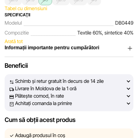
Tabel cu dimensiuni
SPECIFICAŢII
Modelul
DB0449
Compozitie
Textile 60%, sintetice 40%
Arată tot
Informații importante pentru cumpărători
Noi, echipa rețelei de magazine Sportlandia, apreciem
Beneficii
încrederea clienților noștri. În fiecare zi depunem eforturi
pentru ca informațiile despre produsele și serviciile
Schimb și retur gratuit în decurs de 14 zile
prezentate pe site să fie cât mai complete, obiective și
Livrare în Moldova de la 1 oră
actuale. Scopul nostru este să vă oferim informații corecte și
Plătește comod, în rate
veridice, pentru ca dvs. să puteți lua cea mai bună decizie
Achitați comanda la primire
de cumpărare.
Cum să obții acest produs
Cu toate acestea, în ciuda controlului constant, Sportlandia
nu poate garanta acuratețea absolută a tuturor datelor
afișate pe site, din cauza unor posibile erori tehnice sau
Adaugă produsul în coș