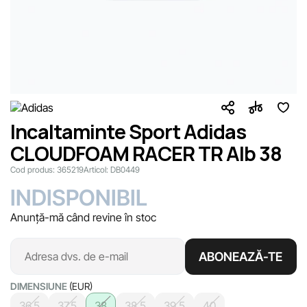
Incaltaminte Sport Adidas
CLOUDFOAM RACER TR Alb 38
Cod produs:
365219
Articol:
DB0449
INDISPONIBIL
Anunță-mă când revine în stoc
ABONEAZĂ-TE
DIMENSIUNE
(EUR)
36.5
37.5
38
38.5
39.5
40