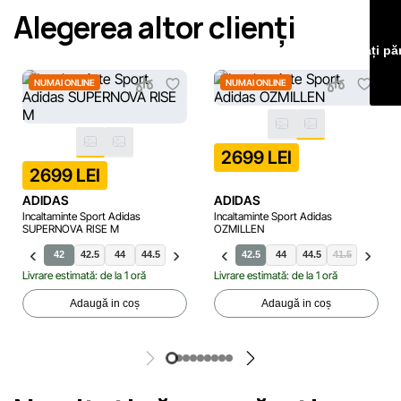
Alegerea altor clienți
erori în cel mai scurt termen rezonabil.
Lăsați pă
NUMAI ONLINE
NUMAI ONLINE
2699 LEI
2699 LEI
ADIDAS
ADIDAS
Incaltaminte Sport Adidas
Incaltaminte Sport Adidas
SUPERNOVA RISE M
OZMILLEN
42
42.5
44
44.5
40.5
41.5
43.5
42.5
45.5
44
46
44.5
46.5
41.5
47
42
47.
4
Livrare estimată: de la 1 oră
Livrare estimată: de la 1 oră
Adaugă in coș
Adaugă in coș