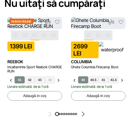
Nu uitaţi să cumpăraţi
NUMAI ONLINE
1399 LEI
2699
LEI
REEBOK
COLUMBIA
Incaltaminte Sport Reebok CHARGE
Ghete Columbia Firecamp Boot
RUN
41
42
43
40
42.5
44
45
40
40.5
41
41.5
42
Livrare estimată: de la 1 oră
Livrare estimată: de la 1 oră
Adaugă in coș
Adaugă in coș