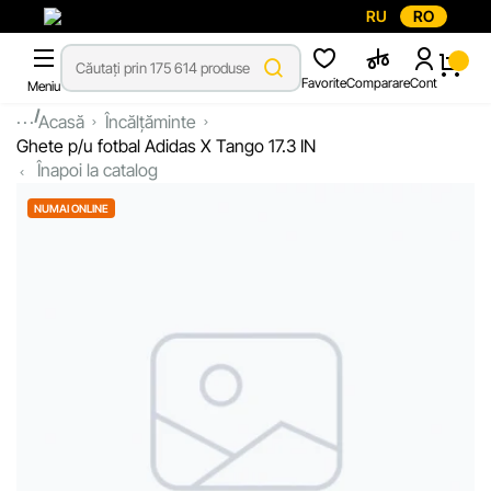
RU
RO
Favorite
Comparare
Cont
Meniu
...
Acasă
Încălțăminte
Ghete p/u fotbal Adidas X Tango 17.3 IN
Înapoi la catalog
NUMAI ONLINE