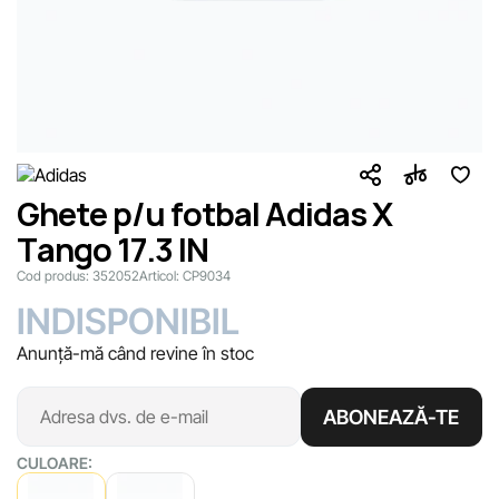
Ghete p/u fotbal Adidas X
Tango 17.3 IN
Cod produs:
352052
Articol:
CP9034
INDISPONIBIL
Anunță-mă când revine în stoc
ABONEAZĂ-TE
CULOARE: