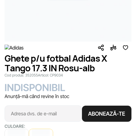
Ghete p/u fotbal Adidas X
Tango 17.3 IN Rosu-alb
Cod produs:
352055
Articol:
CP9034
INDISPONIBIL
Anunță-mă când revine în stoc
ABONEAZĂ-TE
CULOARE: