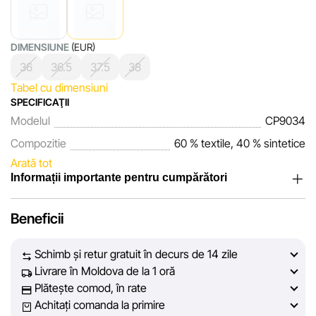
DIMENSIUNE
(EUR)
36
36.5
37.5
38
Tabel cu dimensiuni
SPECIFICAŢII
Modelul
CP9034
Compozitie
60 % textile, 40 % sintetice
Arată tot
Informații importante pentru cumpărători
Noi, echipa rețelei de magazine Sportlandia, apreciem
Beneficii
încrederea clienților noștri. În fiecare zi depunem eforturi
pentru ca informațiile despre produsele și serviciile
Schimb și retur gratuit în decurs de 14 zile
prezentate pe site să fie cât mai complete, obiective și
Livrare în Moldova de la 1 oră
actuale. Scopul nostru este să vă oferim informații corecte și
Plătește comod, în rate
veridice, pentru ca dvs. să puteți lua cea mai bună decizie
Achitați comanda la primire
de cumpărare.