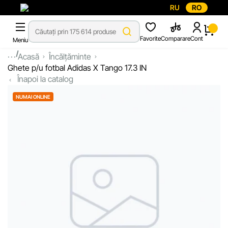
RU
RO
Favorite
Comparare
Cont
Meniu
...
Acasă
Încălțăminte
Ghete p/u fotbal Adidas X Tango 17.3 IN
Înapoi la catalog
NUMAI ONLINE