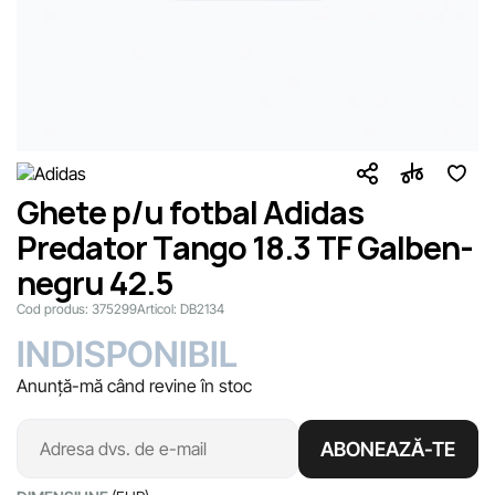
Ghete p/u fotbal Adidas
Predator Tango 18.3 TF Galben-
negru 42.5
Cod produs:
375299
Articol:
DB2134
INDISPONIBIL
Anunță-mă când revine în stoc
ABONEAZĂ-TE