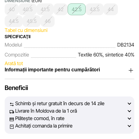
DIMENSIUNE
(EUR)
40
40.5
41.5
42
42.5
43.5
44
44.5
45.5
46
Tabel cu dimensiuni
SPECIFICAŢII
Modelul
DB2134
Compozitie
Textile 60%, sintetice 40%
Arată tot
Informații importante pentru cumpărători
Noi, echipa rețelei de magazine Sportlandia, apreciem
Beneficii
încrederea clienților noștri. În fiecare zi depunem eforturi
pentru ca informațiile despre produsele și serviciile
Schimb și retur gratuit în decurs de 14 zile
prezentate pe site să fie cât mai complete, obiective și
Livrare în Moldova de la 1 oră
actuale. Scopul nostru este să vă oferim informații corecte și
Plătește comod, în rate
veridice, pentru ca dvs. să puteți lua cea mai bună decizie
Achitați comanda la primire
de cumpărare.