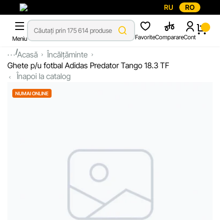
RU
RO
Favorite
Comparare
Cont
Meniu
...
Acasă
Încălțăminte
Ghete p/u fotbal Adidas Predator Tango 18.3 TF
Înapoi la catalog
NUMAI ONLINE